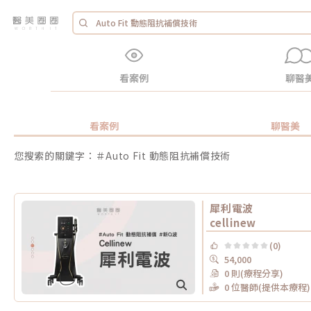
看案例
聊醫
看案例
聊醫美
您搜索的關鍵字：＃Auto Fit 動態阻抗補償技術
犀利電波
cellinew
(0)
54,000
0 則(療程分享)
0 位醫師(提供本療程)