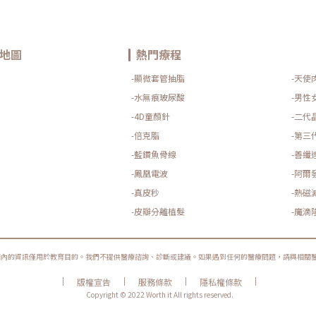
地圖
熱門療程
-顯微套管抽脂
-天使
-水無痕玻尿酸
-男性
-4D童顏針
-二代
-倍克脂
-第三
-藍鑽魚骨線
-善纖
-鳳凰電波
-阿爾
-真皮秒
-熱磁
-皮瓣分離植髮
-魔滴
圈內的資訊僅用於教育目的。我們不提供醫療諮詢、診斷或建議。如果遇到任何的醫療問題，請與相關
|
|
|
|
版權宣告
服務條款
隱私權條款
Copyright © 2022 Worth it All rights reserved.