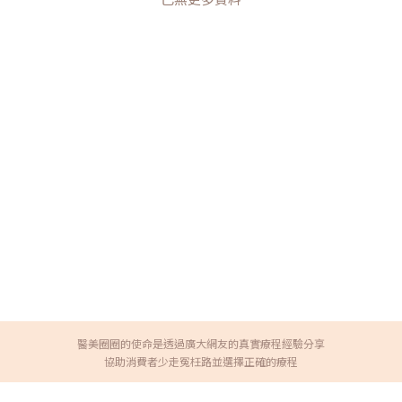
醫美圈圈的使命是透過廣大網友的真實療程經驗分享
協助消費者少走冤枉路並選擇正確的療程