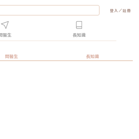
／
登入
註冊
問醫生
長知識
問醫生
長知識