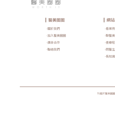
醫美圈圈
網站
-關於我們
-看案例
-加入醫美圈圈
-聊醫美
-廣告合作
-查療程
-聯絡我們
-問醫生
-長知識
刊載於醫美圈