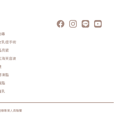
肉毒
女乳症手術
晶亮瓷
代海芙音波
達
發凍脂
減脂
隆乳
醫療專業人員聯繫