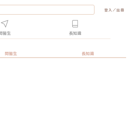
／
登入
註冊
問醫生
長知識
問醫生
長知識