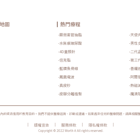
地圖
熱門療程
-顯微套管抽脂
-天使
-水無痕玻尿酸
-男性
-4D童顏針
-二代
-倍克脂
-第三
-藍鑽魚骨線
-善纖
-鳳凰電波
-阿爾
-真皮秒
-熱磁
-皮瓣分離植髮
-魔滴
圈內的資訊僅用於教育目的。我們不提供醫療諮詢、診斷或建議。如果遇到任何的醫療問題，請與相關
|
|
|
|
版權宣告
服務條款
隱私權條款
Copyright © 2022 Worth it All rights reserved.