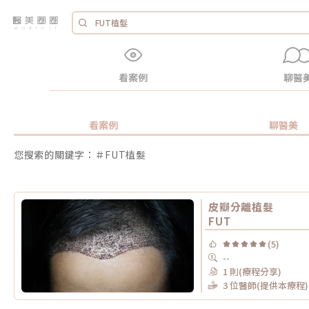
看案例
聊醫
看案例
聊醫美
您搜索的關鍵字：＃FUT植髮
皮瓣分離植髮
FUT
(5)
--
1 則(療程分享)
3 位醫師(提供本療程)