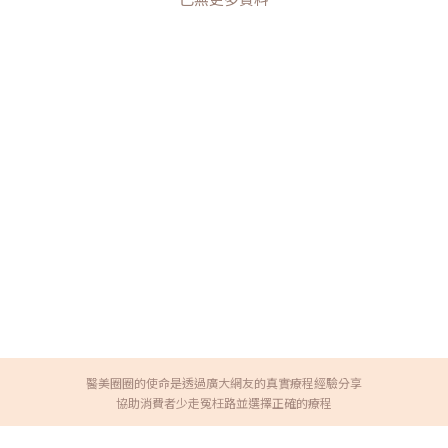
醫美圈圈的使命是透過廣大網友的真實療程經驗分享
協助消費者少走冤枉路並選擇正確的療程