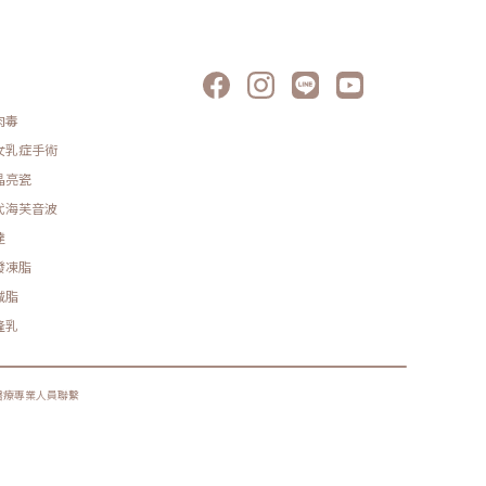
肉毒
女乳症手術
晶亮瓷
代海芙音波
達
發凍脂
減脂
隆乳
醫療專業人員聯繫