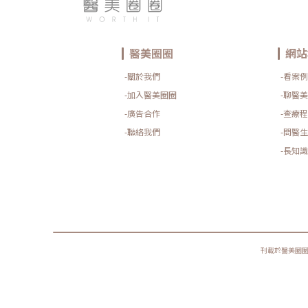
醫美圈圈
網站
-關於我們
-看案例
-加入醫美圈圈
-聊醫美
-廣告合作
-查療程
-聯絡我們
-問醫生
-長知識
刊載於醫美圈