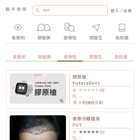
／
登入
註冊
看案例
聊醫美
查療程
問醫生
長知識
看案例
聊醫美
查療程
問醫生
長知識
膠原槍
FuteraDots
(0)
--
0 則(療程分享)
皮瓣分離植髮
FUT
(5)
--