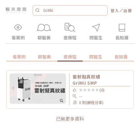
／
登入
註冊
看案例
聊醫美
查療程
問醫生
長知識
看案例
聊醫美
查療程
問醫生
長知識
雷射擬真紋繡
GriMii SMP
(0)
--
0 則(療程分享)
已無更多資料