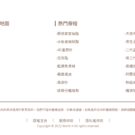
地圖
熱門療程
-顯微套管抽脂
-天使
-水無痕玻尿酸
-男性
-4D童顏針
-二代
-倍克脂
-第三
-藍鑽魚骨線
-善纖
-鳳凰電波
-阿爾
-真皮秒
-熱磁
-皮瓣分離植髮
-魔滴
圈內的資訊僅用於教育目的。我們不提供醫療諮詢、診斷或建議。如果遇到任何的醫療問題，請與相關
|
|
|
|
版權宣告
服務條款
隱私權條款
Copyright © 2022 Worth it All rights reserved.