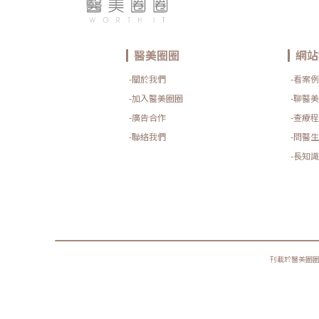
醫美圈圈
網站
-關於我們
-看案例
-加入醫美圈圈
-聊醫美
-廣告合作
-查療程
-聯絡我們
-問醫生
-長知識
刊載於醫美圈