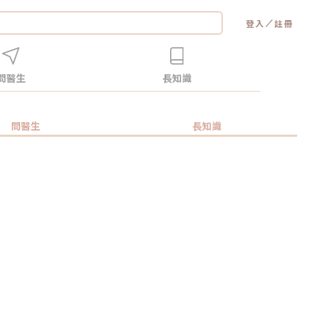
／
登入
註冊
問醫生
長知識
問醫生
長知識