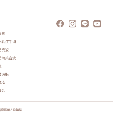
肉毒
女乳症手術
晶亮瓷
代海芙音波
達
發凍脂
減脂
隆乳
醫療專業人員聯繫