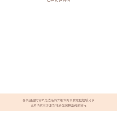
醫美圈圈的使命是透過廣大網友的真實療程經驗分享
協助消費者少走冤枉路並選擇正確的療程