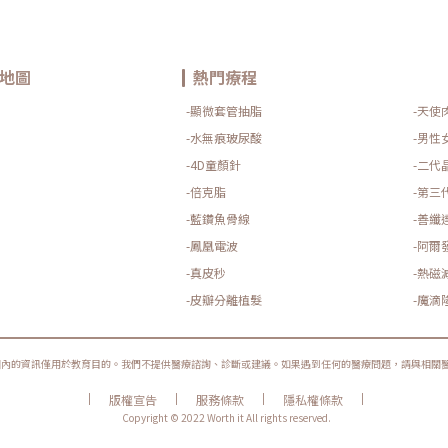
地圖
熱門療程
-顯微套管抽脂
-天使
-水無痕玻尿酸
-男性
-4D童顏針
-二代
-倍克脂
-第三
-藍鑽魚骨線
-善纖
-鳳凰電波
-阿爾
-真皮秒
-熱磁
-皮瓣分離植髮
-魔滴
圈內的資訊僅用於教育目的。我們不提供醫療諮詢、診斷或建議。如果遇到任何的醫療問題，請與相關
|
|
|
|
版權宣告
服務條款
隱私權條款
Copyright © 2022 Worth it All rights reserved.