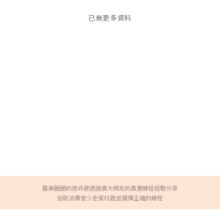
已無更多資料
醫美圈圈的使命是透過廣大網友的真實療程經驗分享
協助消費者少走冤枉路並選擇正確的療程