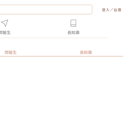
／
登入
註冊
問醫生
長知識
問醫生
長知識