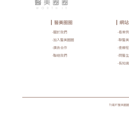
醫美圈圈
網站
-關於我們
-看案例
-加入醫美圈圈
-聊醫美
-廣告合作
-查療程
-聯絡我們
-問醫生
-長知識
刊載於醫美圈