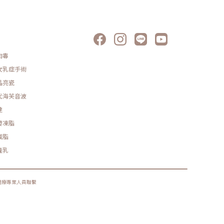
肉毒
女乳症手術
晶亮瓷
代海芙音波
達
發凍脂
減脂
隆乳
醫療專業人員聯繫