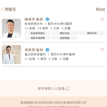
問醫生
More
陳威宇 醫師
秘境美學診所
整形外科專科
醫師
33 追蹤
54 案例
0 文章
0 回覆
香榭柔滴隆乳
腹部拉皮
眼袋手術
緹奧希玻尿酸
威塑抽脂
馮晉榮 醫師
臺北榮民總醫院
整形外科專科
醫師
27 追蹤
0 案例
0 文章
0 回覆
尋求專業人士建議
醫美圈圈的使命是透過廣大網友的真實療程經驗分享