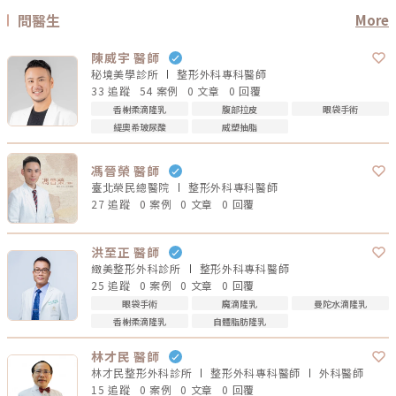
問醫生
More
陳威宇 醫師
秘境美學診所
整形外科專科
醫師
33 追蹤
54 案例
0 文章
0 回覆
香榭柔滴隆乳
腹部拉皮
眼袋手術
緹奧希玻尿酸
威塑抽脂
馮晉榮 醫師
臺北榮民總醫院
整形外科專科
醫師
27 追蹤
0 案例
0 文章
0 回覆
洪至正 醫師
緻美整形外科診所
整形外科專科
醫師
25 追蹤
0 案例
0 文章
0 回覆
眼袋手術
魔滴隆乳
曼陀水滴隆乳
香榭柔滴隆乳
自體脂肪隆乳
林才民 醫師
林才民整形外科診所
整形外科專科
醫師
外科
醫師
15 追蹤
0 案例
0 文章
0 回覆