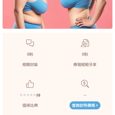
0則
0則
相關討論
療程經驗分享
--
(0)
值得比例
查詢診所價格 >