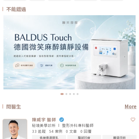
不能錯過
問醫生
More
陳威宇 醫師
秘境美學診所
整形外科專科
醫師
33 追蹤
54 案例
0 文章
0 回覆
香榭柔滴隆乳
腹部拉皮
眼袋手術