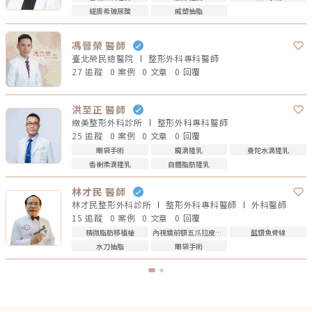
緹奧希玻尿酸
威塑抽脂
馮晉榮 醫師
臺北榮民總醫院
整形外科專科
醫師
27 追蹤
0 案例
0 文章
0 回覆
洪至正 醫師
緻美整形外科診所
整形外科專科
醫師
25 追蹤
0 案例
0 文章
0 回覆
眼袋手術
魔滴隆乳
曼陀水滴隆乳
香榭柔滴隆乳
自體脂肪隆乳
林才民 醫師
林才民整形外科診所
整形外科專科
醫師
外科
醫師
15 追蹤
0 案例
0 文章
0 回覆
精微脂肪移植槍
內視鏡前額五爪拉皮手術
藍鑽魚骨線
水刀抽脂
眼袋手術