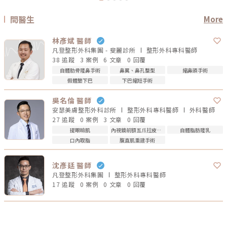
問醫生
More
林彥斌 醫師
凡登整形外科集團 - 斐麗診所
整形外科專科
醫師
38 追蹤
3 案例
6 文章
0 回覆
自體肋骨隆鼻手術
鼻翼、鼻孔整型
縮鼻頭手術
假體墊下巴
下巴縮短手術
吳名倫 醫師
安瑟美膚整形外科診所
整形外科專科
醫師
外科
醫師
27 追蹤
0 案例
3 文章
0 回覆
提眼瞼肌
內視鏡前額五爪拉皮手術
自體脂肪隆乳
口內取脂
腹直肌重建手術
沈彥廷 醫師
凡登整形外科集團
整形外科專科
醫師
17 追蹤
0 案例
0 文章
0 回覆