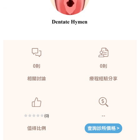
0則
0則
相關討論
療程經驗分享
--
(0)
值得比例
查詢診所價格 >