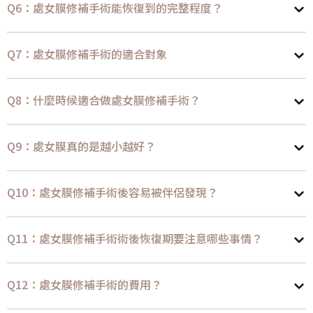
Q6：處女膜修補手術能恢復到的完整程度？
Q7：處女膜修補手術的適合對象
Q8：什麼時候適合做處女膜修補手術？
Q9：處女膜真的是越小越好？
Q10：處女膜修補手術後容易被伴侶發現？
Q11：處女膜修補手術術後恢復期要注意哪些事情？
Q12：處女膜修補手術的費用？