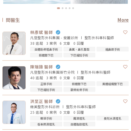
問醫生
More
林彥斌 醫師
凡登整形外科集團 - 斐麗診所
整形外科專科
醫師
38 追蹤
3 案例
6 文章
0 回覆
自體肋骨隆鼻手術
鼻翼、鼻孔整型
縮鼻頭手術
假體墊下巴
下巴縮短手術
陳瑞鋒 醫師
凡登整形外科集團新竹分院
整形外科專科
醫師
40 追蹤
3 案例
0 文章
0 回覆
正顎手術
假體墊下巴
異體組織墊下巴
下巴縮短手術
顴骨削骨手術
洪至正 醫師
緻美整形外科診所
整形外科專科
醫師
25 追蹤
0 案例
0 文章
0 回覆
眼袋手術
魔滴隆乳
曼陀水滴隆乳
香榭柔滴隆乳
自體脂肪隆乳