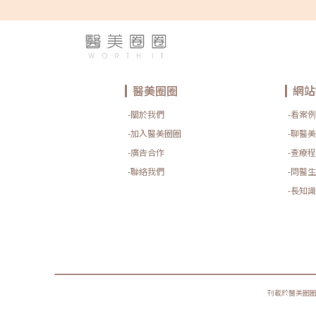
醫美圈圈
網站
-關於我們
-看案例
-加入醫美圈圈
-聊醫美
-廣告合作
-查療程
-聯絡我們
-問醫生
-長知識
刊載於醫美圈