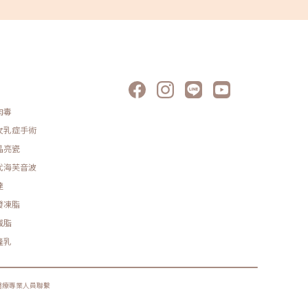
肉毒
女乳症手術
晶亮瓷
代海芙音波
達
發凍脂
減脂
隆乳
醫療專業人員聯繫