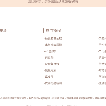
協助消費者少走冤枉路並選擇正確的療程
地圖
熱門療程
-顯微套管抽脂
-天使
-水無痕玻尿酸
-男性
-4D童顏針
-二代
-倍克脂
-第三
-藍鑽魚骨線
-善纖
-鳳凰電波
-阿爾
-真皮秒
-熱磁
-皮瓣分離植髮
-魔滴
圈內的資訊僅用於教育目的。我們不提供醫療諮詢、診斷或建議。如果遇到任何的醫療問題，請與相關