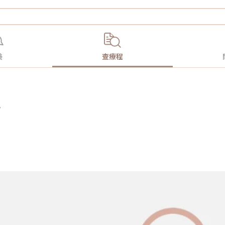
美
查療程
事