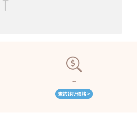
--
查詢診所價格 >