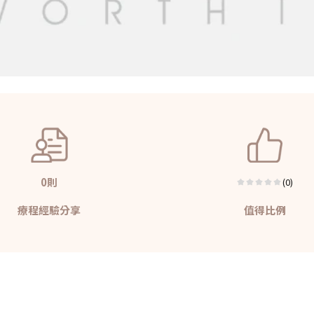
0則
(0)
療程經驗分享
值得比例