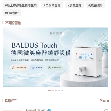
#新上市膠原蛋白增生劑
#二代精靈針
#黑白童針
#黑童顏針
#白童顏針
不能錯過
問醫生
More
林昀嬃 醫師