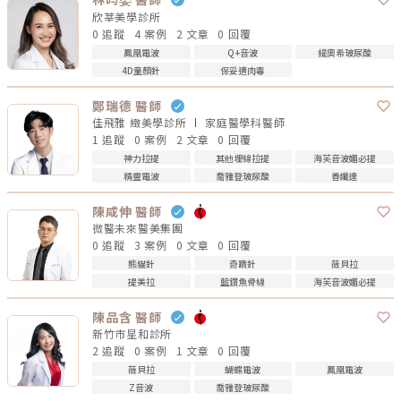
欣莘美學診所
0 追蹤
4 案例
2 文章
0 回覆
鳳凰電波
Q+音波
緹奧希玻尿酸
4D童顏針
保妥適肉毒
鄭瑞德 醫師
佳飛雅 緻美學診所
家庭醫學科
醫師
1 追蹤
0 案例
2 文章
0 回覆
神力拉提
其他埋線拉提
海芙音波媚必提
精靈電波
喬雅登玻尿酸
善纖達
陳咸伸 醫師
微醫未來醫美集團
0 追蹤
3 案例
0 文章
0 回覆
熊貓針
奇蹟針
薇貝拉
提美拉
藍鑽魚骨線
海芙音波媚必提
陳品含 醫師
新竹市星和診所
2 追蹤
0 案例
1 文章
0 回覆
薇貝拉
蝴蝶電波
鳳凰電波
Z音波
喬雅登玻尿酸