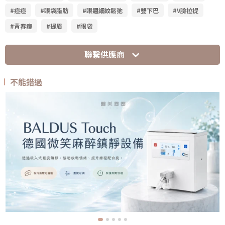
#痘痘
#眼袋脂肪
#眼週細紋鬆弛
#雙下巴
#V臉拉提
#青春痘
#提眉
#眼袋
聯繫供應商
不能錯過