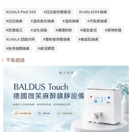
#LHALA Peel 504
#拉拉拋光嫩膚液
#LHALA504 煥膚
#拉拉煥膚
#溫和拋光煥膚
#溫和煥膚
#不脫皮煥膚
#改善暗沉
#淡化斑點
#調理粉刺
#穩定膚況
#屏障修護
#LHALA 認證診所
#雷射後保養煥膚
#敏感肌煥膚
#無修復期煥膚
#膚況調理
不能錯過