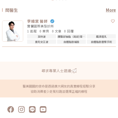
問醫生
More
李維棠 醫師
寶儷國際美型診所
1 追蹤
0 案例
0 文章
0 回覆
英特波
腰腹部抽脂（局部/環抽）
魔滴隆乳
曼陀女王波
自體脂肪補臉
自體脂肪豐臀手術
尋求專業人士建議
醫美圈圈的使命是透過廣大網友的真實療程經驗分享
協助消費者少走冤枉路並選擇正確的療程