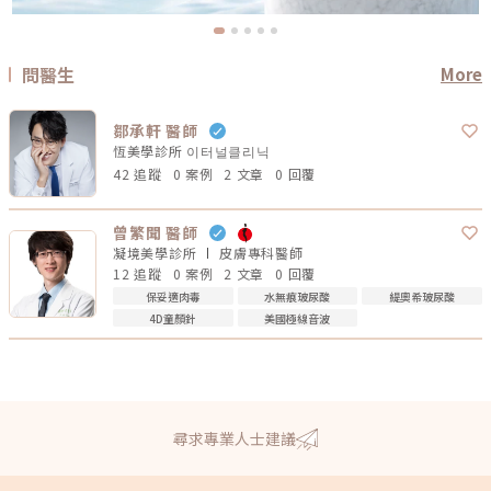
問醫生
More
鄒承軒 醫師
恆美學診所 이터널클리닉
42 追蹤
0 案例
2 文章
0 回覆
曾繁聞 醫師
凝境美學診所
皮膚專科
醫師
12 追蹤
0 案例
2 文章
0 回覆
保妥適肉毒
水無痕玻尿酸
緹奧希玻尿酸
4D童顏針
美國極線音波
尋求專業人士建議