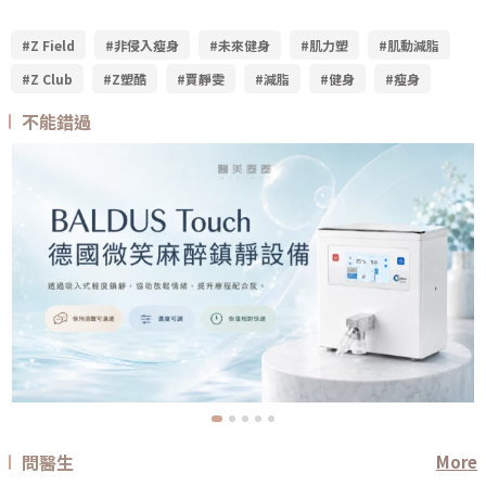
#Z Field
#非侵入瘦身
#未來健身
#肌力塑
#肌動減脂
#Z Club
#Z塑酷
#賈靜雯
#減脂
#健身
#瘦身
不能錯過
問醫生
More