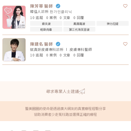
陳芳蒂 醫師
韓佳人診所 한가인클리닉
10 追蹤
0 案例
0 文章
0 回覆
索夫波
鳳凰電波
神力拉提
輕齡肉毒
第三代海芙音波
陳建名 醫師
賦真妍皮膚專科診所
皮膚專科
醫師
10 追蹤
0 案例
0 文章
0 回覆
尋求專業人士建議
醫美圈圈的使命是透過廣大網友的真實療程經驗分享
協助消費者少走冤枉路並選擇正確的療程