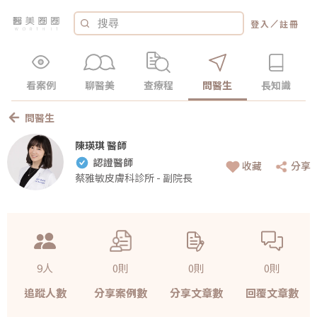
／
登入
註冊
看案例
聊醫美
查療程
問醫生
長知識
問醫生
陳瑛琪 醫師
認證醫師
收藏
分享
蔡雅敏皮膚科診所 - 副院長
9人
0則
0則
0則
追蹤人數
分享案例數
分享文章數
回覆文章數