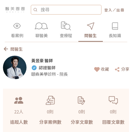
／
登入
註冊
看案例
聊醫美
查療程
問醫生
長知識
問醫生
黃昱豪 醫師
認證醫師
收藏
分享
頤森美學診所 - 院長
22人
0則
0則
0則
追蹤人數
分享案例數
分享文章數
回覆文章數