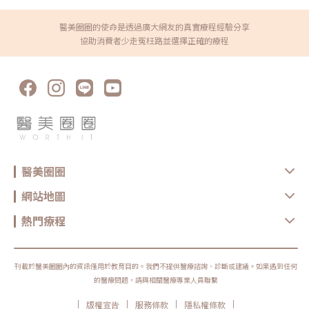
醫美圈圈的使命是透過廣大網友的真實療程經驗分享
協助消費者少走冤枉路並選擇正確的療程
醫美圈圈
網站地圖
熱門療程
刊載於醫美圈圈內的資訊僅用於教育目的。我們不提供醫療諮詢、診斷或建議。如果遇到任何
的醫療問題，請與相關醫療專業人員聯繫
|
|
|
|
版權宣告
服務條款
隱私權條款