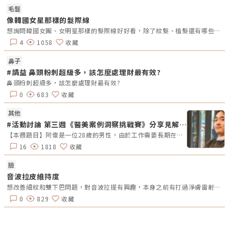
1
毛髮
像韓國女星那樣的髮際線
想詢問韓國女團、女明星那樣的髮際線好好看，除了紋髮、植髮還有哪些方法？有人有相關經驗嗎？ 還有價格會很貴嗎？
4
1058
收藏
鼻子
#請益 鼻頭粉刺超級多，該怎麼處理財最有效?
鼻頭粉刺超級多，該怎麼處理財最有效?
0
683
收藏
其他
#活動討論 第三週《醫美案例洞察挑戰賽》分享見解拿好禮
【本週題目】阿偉是一位28歲的男性，由於工作需要長期在戶外奔波，導致臉部膚色不均，且鼻頭與下巴部位常出現粉刺與痘痘。他希望能有效改善這些肌膚問題，同時維持自然健康的膚況。請大家為阿偉提供適合的療程建議，幫助他解決肌膚困擾！【本週活動時間】01 / 20（一）AM09:00 - 01 / 26（日） PM23:59【活動獎勵】 專業評論獎《7-11購物金50元》抽10名會員 推薦好友留言送《LINE Points 5點數》每人推薦好友上限2人【活動方式】 活動期間每週一AM09:00將在在討論區發布一個模擬的醫美案例。案例包含患者的需求、問題描述。會員需根據案例情境進行分析，並針對該案例提供建議或解決方案。可以提出不同的治療選項、分析治療結果，或者分享相關經驗。每位會員的回應需具體、實用。 官方將根據會員的回應品質來優先評選出「專業評論獎」，這些留言者將優先納入抽獎範圍，以提升其被抽中的機會。留言中若包含分析、建議或醫美知識等。 避免重複、抄襲回覆其他參與者，或發表與前後留言無關的內容。如「同意」、「好棒」等，將不計入抽獎資格。 當週活動的留言截止時間為每週日 23:59。經核對符合活動規範的留言後，將於2025 / 02 / 03（一）統一抽出每週 10 名幸運得主，並另在討論區公布得獎名單。 乙組會員帳號於當週活動僅限留言乙次。 會員連續4週參與《醫美案例洞察》活動者，將有額外抽「活躍參與獎」的機會，可獲得「7-11購物金100元」作為獎勵。【推薦好友留言送】 活動期間，推薦朋友至每週主題活動討論區留言，每成功推薦 1 人可額外獲得「LINE Points 5 點數」。每人最多可推薦 2 人，超過 2 人則無法再獲得額外獎勵。 若多人推薦同一位朋友，獎勵將優先發放給第一位完成回報資料並經核對無誤的推薦者，其他推薦者將不予發放獎勵。此外，若推薦的好友未參與留言，則該推薦視為無效，將不予發放獎勳。 推薦人需確認好友已完成留言，並於2025 / 02 / 02（日）23:59前加入「醫美圈圈官方LINE」，點選LINE圖文選單中的【推薦好友加入】填妥推薦好友問卷資料後提交。 若發現參加者有不當行為，包括使用假帳戶、重複推薦、內容不符合規定或其他影響活動公平性的行為，主辦方保留取消參與資格及不發放獎勵的權利。 所有推薦資料需於2025 / 02 / 02（日）23:59前提交，逾期將視為放棄獎勵資格。 所有推薦資料提交後，官方將進行核對與統計，核對無誤者，「LINE Points 5點數」統一於2025/02/10（一）23:59前陸續發放完畢。如因資料填寫錯誤或未在指定時間內提交而無法核對，恕不補發。&lt;&lt;&lt;點我看更多活動詳情&gt;&gt;
16
1818
收藏
臉
音波拉皮維持度
想改善細紋和雙下巴問題，對音波拉提有興趣，本身之前有打過淨膚雷射，年齡30出頭，不曉得打音波會不會太早??？
0
829
收藏