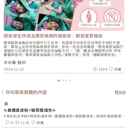
輕鬆安全快速且講究精緻的抽脂術｜顯微套管抽脂
顯微套管抽脂技術在國外行之有年，為提高手術安全性並降低手術的不適
感，再加上此技術對曲線要求度高，故有一定的技術難度，顯微套管抽脂已
被國外公認是安全且備受肯定的抽脂方式。（圖／麗波永康國際診所-李咏
馨醫師提供）顯微套管抽脂最大特色✓清醒手術：使用「腫脹麻醉技術」之
局部麻醉，保護肌肉神經正常運作，不用全身麻醉，降低手術風險，把關每
李咏馨 醫師
一位抽脂診療者的安全。✓傷口小：現今的抽脂管徑最粗是5mm，但顯微套
管抽脂所使用的管徑為2mm以下，故傷口幾乎不會留下疤痕，多半只有隨
2024-12-23
1884
收藏
著時間慢慢消退的色素沉澱，且傷口通常隱藏在腋下縐摺處、大腿根部、股
溝等不明顯的地方。✓恢復快：治療結束之後都可以正常吃飯或自行返家，
隔天即可正常上班。✓免塑身衣：穿著塑身衣主要目的是壓迫止血，由於顯
微套管抽脂技術對肌肉組織的傷害極少，故肌肉出血的可能性也極低，所以
術後是不需穿塑身衣的。✓皮膚自然回彈：顯微套管抽脂技術可以做到深層
淺層均勻的收縮，因而帶動皮膚回彈，故術後不用按摩與後續切皮。抽脂手
你可能有興趣的內容
More
術有非常多種，不同的原理、做法與技術，後續的效果與照顧方式也就截然
不同。在手術前挑選技術可信任的醫師，用安全性高的抽脂方式，可大幅降
低抽脂風險，更能有效避免凹凸不平、抽脂疤痕等後遺症問題產生，讓美麗
自體
臉
不需要冒任何風險。《點擊看完整文章介紹》文章轉載自「麗波永康國際診
有
✨異體真皮粉+玻尿酸填充✨
所-李咏馨醫師專欄」
活
分鐘 6
#消失的法令紋#神奇的填充物✨異體真皮粉+玻尿酸填充✨我終於鼓起勇氣去打異體真皮粉，處理困擾已久的法令紋了！！！打完立馬見效！！開心到起飛！！???️異體真皮粉+玻尿酸實在太神奇啦！完完全全拯救了我煩惱已久的法令紋，醫生手法超群，還幫我補了一點蘋果肌㊙️，當下有一種賺到的感覺(笑?)雖然說女人40一枝花?，但每天照鏡子都覺得44歲的我中下臉下垂的很厲害?，做過埋線拉提雖然效果不錯，但法令紋的凹陷還是填不起來…有時候拍照還要故意用手托著臉把法令紋遮住?問過幾個有醫美經驗的前輩，大多都是施打電音波或是打玻尿酸來維持。醫美水深啊！???惦惦我的荷包，地方媽媽上有老下有小，可用支出有限，爬文得知原來還有一種半永久的填充物在韓國非常風行，不用常常填補挨針又省預算的理想填充物”異體真皮粉”，立刻跟診所預約諮詢！異體真皮是許多歐美國家在治療燒燙傷患者時常用的敷料，經韓國醫療大廠研發出?異體真皮粉?用於各種醫美療程搭配，同時具備微整和手術的優點，施作簡單無恢復期，與人體相容性高，不需要擔心排斥風險，諮詢完當下立馬決定就是它了！(還送我贈品，哈)醫生說我的法令紋左邊比右邊深一點，會加強處理左邊的部分，施打前也說明由於凹陷地方填補起來，當下會比較腫，過幾天就會越來越自然♥️。施打過程中不會感到疼痛，醫師一直很溫柔的關心我的感受，其實我覺得比打肉毒還要不痛耶！整個過程大約不到10分鐘，打完鼻翼兩旁有一種脹脹﹅緊緊的感覺…迫不及待拿起手中的鏡子仔細端詳…挖塞！真的差超多的！許醫師果然是填充翹楚，技術超群！?術後只有兩個小小針孔，貼上人工皮，帶著診所給我的消腫藥開開心心的回家了。附上術前及術後第三晚比較圖~才隔兩天就感覺非常的自然，法令紋的位置整個大幅改善，臉頰也更澎潤，超滿意的?！跟之前埋線拉提比較起來，打異體真皮粉幾乎沒有恢復期，傷口也小，打完一切如常，同事還問我是不是變瘦了感覺臉變小了(微整就是這樣，周圍的人感覺你變了又說不上來是哪裡變了)與侵入性開刀手術價格高，恢復慢，傷口照顧不易，還有疤痕、假體填充物等擔憂，異體真皮粉真的CP值超高，除了法令紋之外還可以用於改善山根、隆鼻、私密處等等，真是好物啊✨！施打過程和效果都讓我超滿意，開心到起飛！
近永
4
1138
收藏
至2
會