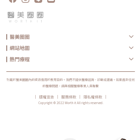
保養方式、能量設定與個人體質不同而有差異。多數電波療程並非永久效
果，通常需要定期保養。Q5：做完電波可以馬上化妝嗎？多數情況下恢復
期不長，但實際仍需依個人膚況與療程反應而定。若出現泛紅、敏感或熱
感，建議先讓肌膚休息，並加強保濕與防曬，並依醫療院所指示進行後續照
護。選對療程，比跟風更重要無雙電波與鳳凰電波各有優勢，前者偏向細緻
膚質與自然緊緻，後者則更聚焦在輪廓拉提與深層抗老。與其問「哪一個比
較厲害」，不如先釐清自己最在意的是膚質、鬆弛、輪廓，還是整體老化
感。但無論選哪一種，都建議先諮詢合格醫療院所，由專業醫師評估膚況、
醫美圈圈
年齡、鬆弛程度、預算與期待值，才能做出更安全也更符合期待的選擇。同
時，也建議選擇原廠認證或合法合格的醫療院所，確認設備來源、探頭是否
為原廠正貨，以及操作人員是否具備相關經驗，這些都是影響療程安全與效
網站地圖
果的重要關鍵。醫美療程沒有標準答案，適合別人的療程，不一定就是最適
合自己的選擇。建議在施作前，先與專業醫療院所充分諮詢，了解自身膚
況、期待效果與可能限制，再做出更安心的決定。真正理想的變美，不是追
熱門療程
求一次到位，而是用正確的方式，讓自己一步一步變得更自然、精緻、又有
自信。鳳凰電波原廠認證診所：https://www.thermageflx.co/無雙電波原
廠認證診所：https://asia-density.com/map★溫馨提醒★小編要提醒大
家，醫療並非單純的商業交易，所有的療程都伴隨著風險。因此，作為消費
者應該謹慎選擇合適的醫療方案，以確保安全與健康。
刊載於醫美圈圈內的資訊僅用於教育目的。我們不提供醫療諮詢、診斷或建議。如果遇到任何
的醫療問題，請與相關醫療專業人員聯繫
|
|
|
|
版權宣告
服務條款
隱私權條款
Copyright © 2022 Worth it All rights reserved.