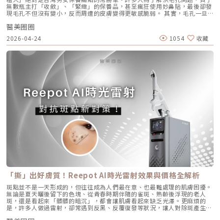
存的養分，痘痘自然就失去了生長的溫床。2. AviCool™ 藍寶石冷卻系統：
限制表情，也不需要像手術拉皮那樣漫長的恢復期。對於生活忙碌、注重效
無數瓶主打「收斂」、「緊緻」的保養品，甚至瘋狂使用妙鼻貼，最後卻發
說，醫美的意義不在於把妳變成另外一個人，而在於「找回最巔峰狀態的
保護表皮，大幅提升舒適度既然要用熱能破壞深層的皮脂腺，表皮會不會被
率的現代人來說，這讓它更容易被接受，成為許多人延緩老化、提升膚質的
現毛孔不但沒有變小，反而周遭的皮膚變得更敏感脆弱。 其實，毛孔一旦
妳」。看著客人在治療後，重新對鏡子裡的自己露出自信的微笑，那是我身
燙傷？這正是 AviClear 的另一項核心專利。機器配備了專屬的 AviCool™
首選。臨床案例分享以下為原廠提供的實際案例，透過Profhilo逆時針療
被撐大，就像是被撐鬆的橡皮筋，光靠日常塗抹保養品是很難「完全逆轉」
為醫師最大的成就感。我會運用 Ultherapy Prime 美國音波第二代的精準
藍寶石接觸式冷卻系統。在雷射擊發前、擊發中與擊發後，冷卻系統會持續
程，觀察治療前後肌膚狀態的變化，供大家參考了解療程效果。璞菲洛
醫美圈圈
的。想要有效改善毛孔粗大，我們必須先搞懂你的毛孔是哪一種「型」，才
技術，結合我對面部結構的美感理解，悉心守護妳每一寸肌膚的張力。如果
將表皮溫度維持在安全的低溫狀態。這不僅能防止表皮熱傷害、避免術後反
Profhilo常見Q&AQ1：PROFHILO和水光療程有什麼差別？ 水光著重在肌
能對症下藥！這篇文章將帶你從日常保養到專業醫美療程，全面拯救毛孔粗
您也對輪廓的流失感到焦慮，或者正猶豫哪種療程最適合自己，歡迎預約來
黑，更大幅降低了療程中的痛感，讓患者在不需要敷麻藥的情況下（視個人
2026-04-24
1054
收藏
膚表層補水，讓皮膚變得水嫩透亮；而PROFHILO作用層次更深，不只補
大的終極對策。為什麼我的毛孔會變大？揭開毛孔粗大的 6大元兇在探討怎
診間，讓我們在一個放鬆、透明的環境下，一起討論出最適合您的減齡計
耐受度而定），也能順利完成治療。AviClear 戰痘雷射 vs. 藍雷射與傳統療
水，還能活化膠原蛋白、彈力蛋白等細胞修復，提升整體彈性與緊緻度。它
麼解決之前，我們得先抓出讓毛孔變大的罪魁禍首。毛孔粗大絕對不是單一
畫。
法：抗痘金大PK過去我們面對嚴重的青春痘，「吞口服A酸」幾乎是唯一的
的特點是透過穩定擴散來刺激肌膚自我修復，不靠刺激或破壞，適合想全面
原因造成的，通常是以下幾個因素交織而成的結果：1. 【油脂型毛孔】：中
終極解方。然而，隨著光電科技的突破，現代的醫美抗痘已經邁入了「精準
改善膚況的人。Q2：可以和電波、音波等療程搭配嗎？ 可與電波、音波等
東油田的擴建工程毛孔是皮脂排出的主要通道。當你的皮脂腺天生比較發
破壞皮脂腺」的新紀元。目前市面上討論度最高的兩大抗痘黑科技，分別是
療程搭配使用，建議間隔約兩週，具體施打順序與時間需由醫師評估。電
達，或是受到氣溫升高、荷爾蒙波動、常吃高油高糖食物影響，導致出油量
AviClear 戰痘雷射與 CAPRI 藍雷射。雖然兩者都主打不吃藥、從根源控
波、音波術後可加速肌膚修復並延長效果，但需等皮膚完全降溫後再進行
大增時，通道就會被迫「擴建」來排出這些大量油脂。2. 【角質型毛孔】：
油，但在波長與作用機制上卻有著根本的差異。我們該如何選擇？它們與傳
Profhilo療程。施打前請務必諮詢醫師，遵從專業建議安排療程。Q3：璞
通道堵塞引發的連鎖反應健康的肌膚會自然代謝老廢角質，但如果代謝異
統的口服A酸又有什麼不同？以下為您全面解析。頂尖對決：AviClear 戰痘
菲洛每年需要打幾次？ 一個完整療程通常包含三次施打，前兩次相隔約一
常，這些廢棄角質就會和皮脂、空氣中的髒污混合在一起，死死地堵塞在毛
雷射 vs. CAPRI 藍雷射這兩款都是目前熱門的無藥物抗痘雷射，雖然目標一
個月，第三次則可在四到六個月後進行。視個人膚況與需求，也可安排後續
孔開口。久而久之，毛孔就像被塞了軟木塞一樣，被越撐越大。3. 【老化型
致，但「作戰策略」卻截然不同：1. AviClear 戰痘雷射（1726nm）：專
加強療程，以延續效果。Q4：頸紋、手部老化也能打嗎？ 可以。Profhilo
毛孔】：膠原蛋白流失的初老警報真皮層中的「膠原蛋白」和「彈力蛋白」
注皮脂腺的「源頭阻斷」作用原理：搭載專利 1726nm 波長，具備極高的
在頸部與手背同樣有良好表現，能改善乾紋與鬆弛，是全方位肌膚重建療
就像是撐起毛孔的堅固地基。隨著年齡增長，或是長期不防曬導致的「光老
「油脂專一性」，能穿透皮膚精準鎖定並加熱肥大的皮脂腺，使其萎縮。核
程。Q5：是否適合所有膚質？ 大多數人皆可接受，但孕婦、哺乳中女性與
化」，地基流失、失去支撐力，毛孔邊緣的肌膚就會順著地心引力往下垂。
心強項：直接從源頭切斷出油量並破壞痘痘的生長環境，主打極長效的抗痘
對玻尿酸過敏者不建議施打。Q6：哪些人適合做Profhilo？需要幾歲才能
4. 【缺水型毛孔】：肌膚乾旱造成的表面危機這點常被許多人忽略！當角質
與控油效果，非常適合追求長期穩定膚況、不想依賴藥物的人。2. CAPRI
做？Profhilo適合有初期老化、乾燥或鬆弛困擾的人，通常建議從30歲以後
層極度缺水時，毛孔周圍的表皮細胞會像失去水分的蘋果一樣乾癟、萎縮，
藍雷射（1450nm + 450nm）：控油＋殺菌的「雙效複合」作用原理：結
就可以評估施作。特別推薦給希望改善膚況，又不想讓五官改變或產生膨脹
無法飽滿排列。在細胞與細胞之間的縫隙變大之下，視覺上毛孔就顯得非常
合 1450nm 的熱能來縮減皮脂腺（控油），同時搭配 450nm 藍光直接消
感的人。Q7：施打Profhilo會很痛嗎？會不會腫？需要修復期嗎？療程過
明顯。5. 【疤痕型毛孔】：手癢硬擠留下的歷史遺跡嚴格來說這已經是「痘
滅表皮的痤瘡桿菌（殺菌）。核心強項：雙管齊下，對於臉上正在急性發
程簡單快速，使用極細針在臉部五個特定位點注射，疼痛感輕微。少數人會
疤」的範疇。過去長了嚴重的發炎性青春痘，或是手癢過度暴力擠壓，導致
炎、紅腫的痘痘，具有極佳的立即退紅與消炎效果，適合需要快速壓制大面
有暫時性紅腫或小腫塊，通常幾小時內可自然消退，不會影響日常活動。
真皮層組織嚴重受損。在傷口修復的過程中產生了纖維化拉扯，最終形成不
積發炎的患者。3. 傳統終極武器：口服A酸（Isotretinoin）作用原理：屬
Q8：Profhilo成分天然嗎？會不會引起過敏？Profhilo採用高純度、非動
可逆的凹洞。6. 【蟎蟲型毛孔】：隱形的微小房客在作怪我們的臉上本來就
於全身性的系統性治療。它能全面抑制皮脂腺分泌、使皮脂腺萎縮，同時促
物來源的玻尿酸，不含常見交聯劑成分，安全性高，過敏反應發生機率非常
有共生的「蠕形蟎蟲」，但當免疫力下降、皮脂分泌失衡，或是過度清潔破
進毛囊正常角化，並大幅減少發炎反應與痤瘡桿菌增生。核心強項：能夠一
「撕」出好膚質！Reepot AI時光雷射效果與價格全解析
低，並獲得歐盟CE安全認證。Profhilo璞菲洛是突破傳統玻尿酸觀念的療
壞皮脂膜時，蟎蟲就會大量異常繁殖。牠們會啃食皮脂、進出毛囊，蟲體的
次打擊痘痘的四大成因，對於嚴重型、結節囊腫型痘痘，或是對其他治療
程，不以填充為主，而是提升肌膚自癒力與膚質的「逆時針保養」新選擇。
排泄物與屍體會引發毛囊發炎，進而把毛孔撐大。如何從日常居家保養穩住
斑點並不是一天形成的，但往往成為人們最在意、也最難處理的肌膚困擾。
（包含抗生素、外用藥膏）無效的頑固型痘痘，具有極高的治癒率與長效
如果你渴望不影響生活的微創保養，並希望從根本改善膚質，Profhilo 絕
毛孔不失控？雖然保養品無法讓已經擴大的毛孔完全「縮回」，但正確的居
無論是夏天曬後留下的色塊、從青春時期伴隨的雀斑、熟齡後浮現的老人
性。需注意事項：伴隨較明顯的副作用，最常見包含嘴唇乾裂、皮膚乾燥脫
對值得你列入考量。在選擇療程前，務必諮詢專業醫師，評估自身膚況與適
家保養，能幫助控制毛孔不再進一步擴張，並改善整體膚質的平滑度。1. 溫
斑，還是看起來「髒髒的暗沉」，都會讓肌膚看起來缺乏光澤。更麻煩的
皮、眼睛乾澀等。此外，孕婦絕對禁用（具致畸胎性），療程期間需配合醫
合方案，才能真正達到年輕又自然的理想狀態。選擇合法診所、專業醫師與
和清潔，不過度刺激：選擇胺基酸系等溫和潔顏產品，一天清潔 1～2 次即
是，許多人做過雷射，卻常遇到反黑、反覆復發等狀況，讓人對除斑產生陰
師定期抽血監測肝功能與血脂，且通常需持續服用數個月至一年以上以達到
原廠產品，是安全變美的不二法門。★溫馨提醒★小編要提醒大家，醫療並
可。避免頻繁使用磨砂或強力去角質產品，以減少對皮膚屏障的刺激。2. 適
影。 Reepot AI時光雷射（仿單名為「蕾璞釹雅各雷射系統」，衛部醫器輸
標準的累積劑量。CAPRI 藍雷射與 AviClear 戰痘雷射最主要的差異，在於
非單純的商業交易，所有的療程都伴隨著風險。因此，作為消費者應該謹慎
度使用酸類，幫助代謝角質：對於油脂分泌較旺或粉刺型毛孔，可在醫師或