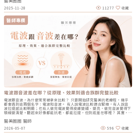
醫美圈圈
字第 037165 號）自 2025 年 7 月上市後便迅速受到關注，被視為色素治
「雷射波長」與「對油脂的吸收破壞力」。簡單來說，藍雷射主打「控油加
選擇合適的醫療方案，以確保安全與健康。
專業建議下使用酸類保養品： 水楊酸（BHA）：脂溶性，能深入毛孔幫助
療領域重要新進展。它重新定義了傳統除斑的思維，將以往以熱能為主的
殺菌」的雙效機制，適合用來對付輕中度的痘痘與毛孔粗大問題；而
2025-11-28
11277
收藏
油脂代謝，常用於黑頭與粉刺調理。 果酸（AHA，如甘醇酸、乳酸）：主要
「燒灼式破壞」，轉變為更精準、更可控的「震碎式處理」，再結合 AI 影
1726nm 的戰痘雷射則是專為「阻斷皮脂腺」而生，能精準且深度地破壞
作用於表層角質更新，改善肌膚粗糙。 杏仁酸：屬於果酸的一種但兼具親
像分析與超冷卻保護，使治療不僅更安全、也更貼近現代人追求的舒適與高
出油源頭，因此更適合用來拯救中重度發炎、滿臉油光，以及長年反覆發作
脂特性，屬較溫和的酸類選擇。3. 抗老成分 A醇（Retinol）：A醇是目前研
效率。對於過去因反黑、修復期長或效果不均而猶豫的族群而言，Reepot
的頑固型痘痘肌。誰最適合打 AviClear 戰痘雷射？如果符合以下任一情
醫師專欄
究較完整的抗老成分之一，可促進表皮更新，並間接支持膠原蛋白生成，對
的出現為除斑帶來全新的可能。 這篇文章就帶你理解Reepot 到底怎麼運
況，AviClear 將會是非常值得評估的投資： 口服藥物恐懼或不適應者：曾
於老化型毛孔與膚質粗糙有一定幫助。但 A醇具有刺激性，建議採取低濃
作？和你聽過的皮秒、傳統雷射有什麼不同？誰適合做、誰不適合？效果、
經吃過口服 A 酸但無法忍受乾燥脫皮，或是抽血發現肝指數異常而被迫停藥
度、循序漸進方式建立耐受。4. 防曬是關鍵保護：紫外線是造成膠原蛋白流
術後照護、價格又是多少呢？希望能讓你在做選擇前，有完整且中立的參
的人。 備孕中或哺乳中的女性：口服 A 酸有強烈的致畸胎性，停藥後仍需
失與肌膚老化的重要因素之一。長期日曬會加速毛孔鬆弛，因此無論晴雨都
考。為什麼斑點這麼難纏？了解色素成因，是選擇療程前最重要的一步許多
避孕一段時間；而戰痘雷射純粹是物理性光電治療，對全身系統無影響（但
應確實做好防曬（塗抹防曬乳或物理性遮蔽）。醫美療程如何精準對抗毛孔
人以為斑點只是「曬太陽造成的色塊」，但實際上臉上的每一顆斑，都可能
孕婦本身基於安全考量，雷射療程前仍須經醫師評估）。 滿臉油光、毛孔
粗大？如果你期待的是肉眼可見的改善幅度，相比起日常保養，專業的醫美
有不同來源。色素形成的原因多元，深度位置也不相同，因此在治療上自然
粗大者：即使目前沒有嚴重的發炎痘痘，但深受「中東油田」困擾，希望從
療程通常會是更直接且具效率的選擇之一。隨著醫美科技的不斷進步，針對
不能以單一方式應對。常見的斑點來源包括：一、紫外線長期累積的影響日
根本減少出油量的人。 作息不正常、壓力型成人痘：針對因為熬夜、壓力
不同成因的毛孔問題都有相對應的解方！1. 溫和深層清潔：海菲秀
曬會刺激黑色素細胞活躍，形成曬斑、雀斑或不均勻暗沉。二、基因與體質
大導致賀爾蒙波動，進而反覆在下巴、兩頰爆發的成人痘，精準破壞皮脂腺
（HydraFacial）原理：屬於非侵入性的保養。利用專利的負壓水渦流技
因素有些人天生黑色素細胞較敏感，斑點更容易在年輕時就出現。三、荷爾
能有效阻斷復發。 深色肌膚患者：過去許多雷射（如脈衝光、某些淨膚雷
術，溫和無痛地吸出毛孔深層的黑頭、白頭粉刺與多餘皮脂，同時導入高濃
蒙波動包含懷孕、避孕藥、壓力、作息不穩等，都可能使色素活躍，例如熟
射）在深色肌膚上容易引發熱傷害或色素沉澱（反黑）。AviClear 的
度的保濕與抗氧化精華。適合誰：出油粉刺型毛孔、怕痛不敢打雷射、想作
知的肝斑。四、發炎後色素沉澱（PIH）痘痘、皮膚受傷、過度刺激後，都
1726nm 波長針對的是「油脂」而非「黑色素」，因此適用於 Fitzpatrick
為重要活動前的急救保養者。效果與特色：做完當下皮膚立刻感受到「會呼
可能留下深淺不一的色沉。以上原因造成斑點呈現不同的「深度」「密度」
膚色分類的 I 到 VI 型（包含極深色肌膚），安全性極高。AviClear 戰痘雷
吸」的潔淨感，毛孔因為髒污被清空並喝飽水，視覺上會立刻變得細緻，且
與「分布」，也使除斑變得不再只是把黑色素擊散這麼簡單。只要能量不
射 常見 QA 總整理在決定進行療程前，大家心中難免還有一些疑問。我們
無恢復期。2. 光電雷射：皮秒雷射（搭配特殊透鏡）原理：皮秒雷射
足，改善有限；能量過強，又可能刺激皮膚，造成修復期延長、色素反應，
整理了討論度最高的幾個問題：Q1：打 AviClear 戰痘雷射會痛嗎？需要敷
（Pico Laser）是目前詢問度最高的縮毛孔療程。核心在於加上了「蜂巢透
甚至讓斑點反覆出現。也因為色素問題本身複雜，傳統除斑療程才會讓人覺
麻藥嗎？A：疼痛度極低，多數患者甚至不需要敷麻藥！怕痛的人有福了！
鏡」或「聚焦透鏡」。這能在不破壞表皮的情況下，將雷射光束匯聚，在真
得「效果不一定穩定」。要真正提高治療的成功率，關鍵就在於是否能更精
AviClear 搭載了專利的「AviCool™ 藍寶石冷卻技術」，探頭在雷射擊發的
皮層產生「空泡效應（LIOB）」。這就像是在皮膚深層進行微小的破壞，
準、穩定地處理不同深度的黑色素，同時降低熱傷害。什麼是 Reepot AI時
前、中、後都會持續為肌膚表面降溫。治療過程中，主要會感覺到探頭冰冰
電波跟音波差在哪？從原理、效果到適合族群完整比較
藉此喚醒肌膚的自癒機制，大量刺激膠原蛋白與彈力纖維新生，進而把毛孔
光雷射？從技術重新理解除斑Reepot AI時光雷射是一款以 532 nm 綠光為
涼涼的，伴隨輕微的溫熱感或是像被橡皮筋輕彈的感覺。相較於傳統雷射或
周圍的凹陷給「撐」起來。適合誰：輕中度的老化型毛孔、輕微淺層痘疤、
基礎，並結合 AI 影像分析的智慧型色素雷射，已通過美國 FDA、韓國
手工清粉刺的痛楚，整體舒適度大幅提升，輕鬆就能完成療程。Q2：我現
電波跟音波，為什麼常常被拿來比較？ 只要開始研究醫美抗老療程，幾乎
想同時改善膚色不均與暗沉的人。效果與特色：熱傷害小，術後通常只會紅
KFDA 與台灣 TFDA 核可。它的設計目的，是讓除斑治療更精準、更安全，
在正在吃口服 A 酸，可以打 AviClear 嗎？A：建議先與主治醫師討論。一
都會遇到這兩個名字：電波和音波。 有人說電波比較適合緊緻，有人說音
腫1~3天，幾乎不影響日常生活。是目前 CP 值極高的定期保養型雷射。3.
也更符合亞洲膚質對低熱傷害的需求。透過AI智慧影像掃描技術，系統能先
般來說，口服 A 酸會讓皮膚變得比較薄且脆弱。多數醫師會建議在停用口服
波拉提感比較明顯；也有人做完電波覺得皮膚變細、變亮，做完音波覺得下
重度凹洞救星：UP雷射原理：如果是屬於嚴重的「疤痕/凹洞型毛孔」，皮
辨識斑點的深度與分布，使能量設定更具科學依據。在治療作用上，
A 酸至少 1 到 3 個月後，讓皮膚屏障稍微恢復，再來進行雷射治療會比較
顎線變清楚。聽起來好像都能抗老、都能拉提，但到底差在哪裡？ 其實，
秒雷射可能不夠力，這時候就需要汽化型雷射上場。例如 UP雷射
Reepot 搭載超低溫冷卻機制，能在能量擊發的同時以低溫保護皮膚，降低
安全。Q3：如果我只有局部（例如下巴）長痘痘，可以只打局部嗎？A：通
電波和音波最大的差別，不是「哪一個比較厲害」，而是它們使用的能量不
（UltraPulse），它能將能量精準且極深地打入真皮層甚至皮下組織，切斷
紅腫與熱刺激。其能量原理以機械式震動分散黑色素為主，而非單純依賴高
常建議「全臉治療」效果最佳。皮脂腺是分佈在全臉的，雖然目前只有下巴
醫美圈圈 醫師
同、作用的層次不同，適合處理的老化問題也不同。 簡單來說： 電波偏向
硬化的纖維化疤痕組織，進行深層的肌膚重建。適合誰：嚴重的冰鑿型痘
熱破壞，因此對周邊組織更溫和。簡單來說，它讓除斑從過去較不穩定的模
在發炎，但其他區域的皮脂腺可能也處於過度活躍的狀態。全臉均勻施打可
改善皮膚的鬆、細紋、膚質與緊緻度。 音波偏向改善輪廓的垂、嘴邊肉、
疤、嚴重凹洞型毛孔粗大。效果與特色：效果非常強大且顯著，但相對的
2026-05-07
596
收藏
式，提升為更可控、恢復期更短的療程設計。Reepot 三大核心技術：讓除
以達到整體控油、預防其他部位未來爆發的效果。當然，醫師在施打時，會
下顎線與深層支撐。 例如：如果把臉比喻成一棟房子，電波比較像是在整
「破壞力」也強。術後會有明顯的點狀結痂、流組織液，恢復期較長（約需
斑更精準、安全、穩定在眾多除斑雷射中，Reepot 之所以被視為新一代的
針對正在發炎的嚴重區域特別加強能量。Q4：三次療程結束後，一輩子都
理牆面，讓表面變得更平整、更緊；音波則比較像是在加強地基與支撐結
7~10 天），需要有耐心細心照護。4. 緊緻抗老新趨勢：微針電波（如E電