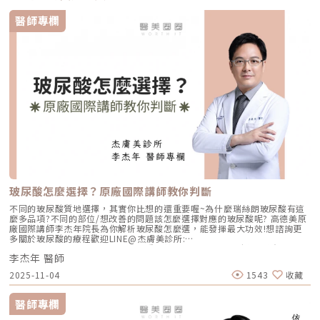
醫師專欄
玻尿酸怎麼選擇？原廠國際講師教你判斷
不同的玻尿酸質地選擇，其實你比想的還重要喔~為什麼瑞絲朗玻尿酸有這
麼多品項?不同的部位/想改善的問題該怎麼選擇對應的玻尿酸呢? 高德美原
廠國際講師李杰年院長為你解析玻尿酸怎麼選，能發揮最大功效!想諮詢更
多關於玻尿酸的療程歡迎LINE@杰膚美診所:
https://page.line.me/xhc2941b重點摘要：00:11 玻尿酸作用介紹00:47
李杰年 醫師
玻尿酸分為三大類型02:09 迷思一、玻尿酸打哪裡都可以？02:36 迷思二、
打完下巴蘋果肌看起來怪怪的？03:30 迷思三、臉部鬆弛只能做拉皮嗎？
2025-11-04
1543
收藏
05:00 總結LINE官方帳號一對一咨詢👉https://reurl.cc/x3EQZN歡迎訂閱
我的頻道👉https://reurl.cc/nY51k8關注杰膚美診所FB👉
https://reurl.cc/XQljva杰膚美診所官網👉https://jfmskin.com/關注李杰
醫師專欄
年醫師FB👉https://reurl.cc/Mzk0nm杰膚美診所地址：104台北市中山區
復興北路50號2樓電話：02-8772-6625