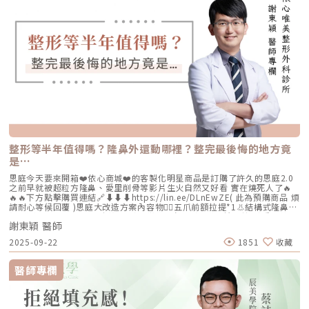
整形等半年值得嗎？隆鼻外還動哪裡？整完最後悔的地方竟
是…
思庭今天要來開箱❤️依心商城❤️的客製化明星商品是訂購了許久的思庭2.0
之前早就被超粒方隆鼻、愛里削骨等影片生火自然又好看 實在燒死人了🔥
🔥🔥下方點擊購買連結🔗⬇️⬇️⬇️https://lin.ee/DLnEwZE( 此為預購商品 煩
請耐心等候回覆 )思庭大改造方案內容物💁‍♀️五爪前額拉提*1👃結構式隆鼻*1
(加購縮鼻翼、敲鼻骨、貴族手術)👄微笑嘴角*1 (加購嘴邊肉拉提)重點摘
謝東穎 醫師
要：00:00 搶先看⚡⚡01:43 開箱手術方案內容物02:02 上臉眉眼分析 : 五
爪前額拉提02:36 中臉隆鼻分析 : 結構式隆鼻合併貴族手術03:58 下臉唇巴
2025-09-22
1851
收藏
分析 : 微笑嘴角+嘴扁肉拉提04:43 華麗買家秀05:25 五星好評分享
⭐⭐⭐⭐⭐▸▸歡迎合作洽談：followheart.marketing@gmail.com◂◂依心唯
美整形外科診所地址｜台北市信義區基隆路二段15號2樓電話｜（02）
醫師專欄
2345-6777官方網站｜https://www.followheart.com.tw/官方諮詢｜
https://follow-heart.com/line臉書粉專｜https://follow-
heart.com/case_fbIG追起來｜https://follow-
heart.com/case_igWeChat ID｜Dr_followheart