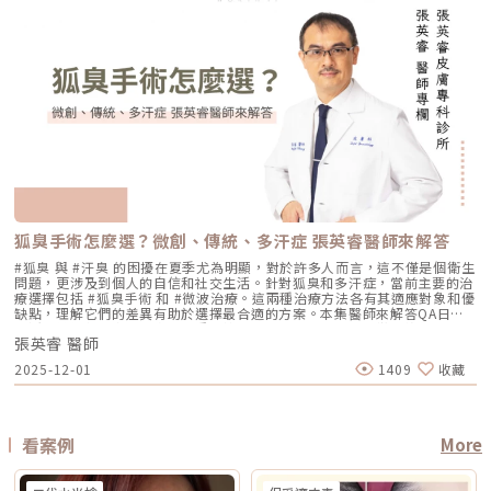
作？ 以下將用較好理解的方式，帶你一次釐清兩者差異。什麼是鳳凰電波
恢復後再施作。2. 有心律調節器、光敏感或慢性疾病者需由醫師評估安全
SMAS筋膜層等，依手術方式不同 適合部位 臉部、眼周、下顎線、頸部、身
膚變薄，反而會因為刺激真皮層膠原蛋白新生，讓肌膚變得更厚實、更有彈
Thermage FLX？鳳凰電波的正式名稱是 Thermage FLX，為台灣索塔
性。3. 孕婦、哺乳者與近期使用光敏藥物者不建議進行光電療程。4. 三個
體局部等，依機型適應症與醫師評估 額頭、眉眼、下半臉、下顎線、雙下
性！但前提是「間隔時間要充足」且「能量掌控得當」，過度頻繁的施打才
SoltaTaiwan Limited旗下的射頻設備。根據台灣原廠資料，Thermage
月內做過深層換膚或磨皮者需與醫師確認治療時機。5. 術前請避免日曬並停
巴、頸部等，依機型與探頭而定 臉部、下半臉、頸部等明顯鬆弛部位 主要
有可能破壞皮膚屏障。Q3：改善毛孔粗大，通常需要打幾次才有效？ 醫美
FLX 採用單極電容耦合射頻技術。所謂「電容耦合」，簡單來說就是能量透
止酸類、去角質與刺激性保養品。這些都有助於減少反黑。術後照護1. 人工
效果 緊緻肌膚、改善細紋、膚質變細緻、鬆弛感下降 拉提輪廓、改善嘴邊
不是變魔術，通常需要一個「療程」的規劃。以皮秒雷射或微針電波為例，
過皮膚表面傳導進入皮膚內部，無需破壞皮膚結構。它的特色是「單極電
皮需連續貼著約 14 天且不可自行撕除。2. 若人工皮翹起或濕潤可加貼更大
肉、下顎線模糊、臉部下垂感 改善明顯鬆弛、下垂與多餘皮膚，拉提幅度
通常會建議進行 3~5 次（每次間隔約 4~6 週）為一個完整療程。不過，多
波」。是能將熱能傳遞到較深層的皮膚組織，形成較廣泛的容積式加熱。一
片人工皮加強固定。3. 術後兩週內避免三溫暖、蒸氣、劇烈流汗與飲酒。4.
通常較明顯 適合對象 皮膚開始鬆、細紋變多、毛孔或膚質變粗、想讓臉看
數人在第 2 次治療後，就會感覺到上妝變得服貼、出油量減少的明顯變化
般民眾常聽到的「電波拉提」、「緊緻輪廓」、「改善鬆弛」，多半就是從
請按時回診由專業人員移除人工皮並檢查膚況。5. 如出現紅腫、刺癢或滲出
起來更緊緻的人 輪廓開始下垂、嘴邊肉明顯、下顎線不清楚、下半臉變重
了。Q4：我是容易泛紅的敏感肌或酒糟肌，也能做醫美縮毛孔嗎？需經醫
這類療程概念延伸而來。由於屬於非侵入式，不需要手術或注射，且通常恢
應立即聯絡診所處理。6. 色素代謝期間避免使用磨砂、卸妝棉與去角質產
的人 中重度鬆弛、皮膚明顯下垂、多餘皮膚較多，且能接受手術恢復期的
師審慎評估。敏感肌或酒糟肌因皮膚屏障較脆弱，若在發炎尚未穩定的情況
復期較短；效果可能在療程後逐漸顯現，並隨著時間持續變化。鳳凰電波適
品。7. 修復期需加強保濕並確實做好防曬。Reepot 的優勢到底在哪？與傳
人 麻醉方式 多數不需麻醉，或依疼痛耐受度使用表面麻醉、舒緩方式 依機
下進行高能量雷射，可能增加泛紅加劇或刺激反應的風險。因此治療重點通
合施打族群鳳凰電波比較常被期待用在以下需求： 臉部鬆弛感 下顎線不清
統雷射比較 療程項目 傳統除斑雷射 Reepot AI時光雷射 冷卻保護 冷卻可能
型、能量與個人耐受度，可能不需麻醉或搭配舒緩方式 通常需要局部麻
常會先放在「穩定膚況與降低發炎反應」，並依個別狀況調整可能的誘發因
楚 嘴邊肉或輪廓線變模糊 眼周細紋與鬆弛 身體局部肌膚鬆弛 常被作為年度
較簡單、 熱傷害風險較高 -2°C 到-6°C冷卻 +血管保護， 反黑風險較低 精
醉、舒眠麻醉或全身麻醉，依手術範圍而定 療程時間 約45分鐘至2小時，
素。待肌膚穩定後，再由醫師評估選擇較溫和的療程，例如微針類療程或能
型保養選項之一不過要特別注意，任何非侵入式儀器療程都不是拉皮手術，
準度 多仰賴醫師經驗判斷 斑點範圍、能量輸出 AI影像分析＋自動調能增精
依部位與發數不同 約30分鐘至1.5小時，依部位與發數不同 約2至4小時以
量可精準控制的微針電波，以循序漸進方式改善毛孔粗大與膚質細緻度。
也不是填充療程。它比較適合用來改善輕度到中度鬆弛，若已經有明顯皮膚
準 舒適度 熱感明顯，需敷麻 即時冷卻系統，可不需敷麻 反黑風險 較高 較
上，依手術範圍與複雜度不同 修復期 多數人修復期短，可能有暫時泛紅、
Q5：我平常有在擦酸類或A醇縮毛孔，做醫美前後需要停用嗎？建議暫停使
下垂、脂肪位移或組織支撐不足，仍需要由專業醫師評估是否需搭配其他療
低 混合型斑點 需搭配其他療程，分次處理 AI辨識斑點深淺類型， 能同步處
腫脹或熱感 多數人修復期短，可能有暫時泛紅、痠脹、觸痛感 修復期較
用，但實際時間需依療程種類與個人膚況調整。酸類（如果酸、水楊酸）與
程。什麼是DENSITY RF無雙電波 ？無雙電波的英文名稱為 DENSITY，由
理多種斑點 療程次數 修復期 可能需多次，修復期較長 單次有感改善、修復
長，可能有腫脹、瘀青、傷口照護與拆線需求 效果出現時間 部分人術後先
A醇會促進角質代謝，可能在療程前後增加肌膚敏感度，使刺激反應（如泛
Jeisys Medical 推出。根據 DENSITY 官方資料，這套系統使用單極與雙極
期更短 適合性 適合多數色斑但風險略高 適合希望快速、低風險改善的族群
有緊實感，完整效果通常隨膠原蛋白新生逐漸出現 部分人術後有緊繃感，
狐臭手術怎麼選？微創、傳統、多汗症 張英睿醫師來解答
紅、乾燥）加劇，並提高色素沉澱的風險。一般常見建議為：療程前約3–7
高頻能量，可將能量傳遞到淺層與深層皮膚組織。它和傳統單一電波不同的
Reepot AI時光雷射禁忌症以下情況在接受 Reepot 治療時需特別注意，需
拉提效果通常會在數週至數月逐漸明顯 術後消腫後逐漸看出效果，完整自
天暫停使用，術後約1–2週再視肌膚修復狀況逐步恢復。但實際仍應依醫師
地方，在於它主打「單極 + 雙極」的複合式能量設計。單極偏向較深層作
由醫療人員審慎評估：1. 具有光敏感體質或正在使用感光藥物者若皮膚對光
#狐臭 與 #汗臭 的困擾在夏季尤為明顯，對於許多人而言，這不僅是個衛生
然度需等待恢復期 維持時間 約1年至1年半以上，依個人體質、老化速度與
評估為準。在停用期間，建議以溫和清潔、加強保濕與修護（如玻尿酸、神
用，雙極則偏向較表層、較集中，因此在療程定位上，無雙電波常被形容為
線反應特別強烈，或正在使用會增加光敏性的藥物，治療後發生刺激或色素
問題，更涉及到個人的自信和社交生活。針對狐臭和多汗症，當前主要的治
保養而定 約1年至1年半以上，依個人體質、發數、能量與保養而定 通常可
經醯胺等），並落實防曬措施，協助肌膚穩定修復。擺脫毛孔焦慮，找回平
兼顧： 深層緊緻 淺層膚質 細紋改善 毛孔與光澤感 整體肌膚精緻度
反應的風險較高。2. 三個月內曾使用口服 A 酸A 酸會影響皮膚角質更新與
療選擇包括 #狐臭手術 和 #微波治療。這兩種治療方法各有其適應對象和優
維持數年，但仍會隨年齡與老化速度改變 優點 非侵入式、修復期短、膚質
滑自信肌對抗毛孔粗大是一場長期抗戰，它需要你改變不良的生活習慣、建
DENSITY 採用 sequential monopolar + bipolar RF，也就是序列式單極
修復速度，使治療後的反應加劇，因此仿單建議需完全停藥至少三個月。3.
缺點，理解它們的差異有助於選擇最合適的方案。本集醫師來解答QA日常
與緊緻感改善自然 非侵入式、修復期短、對輪廓線與深層支撐較有針對性
立正確的居家保養觀念，並適時借助醫美科技的強大力量來突破瓶頸。現在
與雙極射頻能量，並搭配冷卻與即時阻抗校準等設計。無雙電波適合施打族
最近三到六個月內接受過填補注射包括玻尿酸、洢蓮絲、舒顏萃等填充劑，
生活中該如何減少體味產生？重點摘要：00:00 開場00:05 微創旋轉刮刀狐
拉提幅度通常較明顯，適合較嚴重鬆弛者 限制 對非常明顯的下垂或多餘皮
的醫美技術已經能為各種膚況提供客製化的解決方案，如果不確定自己到底
群無雙電波常被期待用在以下族群： 臉沒有嚴重鬆弛，但開始覺得輪廓不
為避免能量影響填充物穩定性，需由醫療人員評估治療時機。4. 三個月內接
張英睿 醫師
臭手術與傳統狐臭手術法之比較00:40 狐臭手術治療效果如何？01:55 狐臭
膚，改善幅度有限 對膚質、毛孔、細紋的改善不一定比電波明顯 需開刀、
是屬於哪一種毛孔類型，或者不知道該從哪一個療程下手，建議直接安排時
夠緊 膚質變粗、毛孔變明顯 乾燥細紋、光澤感下降 想做電波，但怕疼痛感
受過磨皮或其他侵入性治療若表皮尚未完全恢復，過早進行雷射可能造成過
和多汗我都有，但我能使用狐臭手術嗎？02:33 狐臭治療建議幾歲開始做？
有傷口與恢復期，風險與費用通常較高 電波音波哪個好？不要只問哪個
間到專業的醫美診所進行諮詢。透過醫師的專業評估，甚至搭配高階的肌膚
2025-12-01
1409
收藏
太強 想要自然型、精緻型保養 希望同時處理緊緻與膚質所以如果說鳳凰電
度刺激或延長恢復期。5. 懷孕與哺乳期間仿單中明確列為需避免的狀況，主
03:08 微波治療後汗水會跑到其他部位嗎？04:21 日常生活中該如何減少體
強，要問哪個適合你很多人會問：「電波跟音波哪個效果比較好？」但這個
檢測儀器，才能為你規劃出最精準、最不走冤枉路的縮毛孔計畫！★溫馨提
波比較偏「輪廓拉提主力」，無雙電波就比較像「緊緻 + 膚質管理」的複合
要基於安全性與荷爾蒙變動的不確定性雖然非侵入性，但仍建議暫緩治療。
味產生？張英睿皮膚專科診所官網 : http://www.skinbook.com.tw/張英
問題其實很容易問錯方向。因為電波和音波不是同一種東西，它們就像健身
醒★小編要提醒大家，醫療並非單純的商業交易，所有的療程都伴隨著風
型選項。無雙電波 vs 鳳凰電波比較 比較療程 DENSITYRF 無雙電波
6. 正在發生皮膚感染者例如開放性傷口、細菌或病毒感染（如皰疹等），需
睿皮膚專科診所 FB ：https://www.facebook.com/Taipeiskinclinic張英
裡的重量訓練和有氧運動，都能讓身體變好，但訓練目標不一樣。 想改善
險。因此，作為消費者應該謹慎選擇合適的醫療方案，以確保安全與健康。
ThermageFLX 鳳凰電波 能量類型 單極+雙極射頻 單極射頻 作用原理
完全痊癒後才能進行雷射。7. 有皮膚癌病史者為避免引發不必要的風險或延
睿皮膚專科診所Instagram：
膚質、緊緻、細紋：可以優先評估電波。 想改善下垂、輪廓線、嘴邊肉：
αLPHA專利交替脈衝加熱技術 射頻RF系統 主要特色 深淺層複合加熱 深層
誤病情追蹤，此類族群需避免或必須在專科醫師嚴格評估下進行。8. 未滿十
https://www.instagram.com/drdeungskinclinic/張英睿皮膚專科診所地
可以優先評估音波。 如果同時有鬆和垂：可以和醫師討論電音波搭配。這
看案例
More
容積式加熱 療程定位 膚質、細緻、緊緻並重 輪廓、拉提、緊實為主 適合族
八歲者不建議未成年人接受此類治療，除非有醫療必要且經監護人與專業醫
址：新北市板橋區文化路一段118號電話：(02)-2250-6065LINE：
也是為什麼現在很多醫師會用「複合式療程」來做規劃。不是每個人都只需
群 輕中度鬆弛、膚質粗糙、 毛孔細紋 中度鬆弛、下顎線模糊、 輪廓下垂感
師共同評估。AI時光雷射常見問題FAQQ1：Reepot AI時光雷射和傳統除斑
@xat.0000195926.1nzhttps://page.line.me/xat.0000195926.1nz?
要一種療程，而是要看老化主要發生在哪一層，再決定適合電波、音波，還
冷卻技術 五階七段冷卻系統 分段噴灑冷媒 探頭 雅典娜探頭：臉部 宙斯探
雷射有什麼最大差別？Reepot 的能量作用以機械式震動為主，而非傳統以
openQrModal=true
是兩者搭配。電波音波可以一起打嗎？可以，但不是每個人都一定需要。電