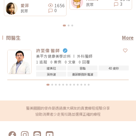
皮膚厚薄與骨感程度 當天身體狀態所以比較精準的說法是：無雙電波通常
保安全與健康。
鬆而已，還可能包含膠原蛋白流失、脂肪位移、骨架支撐變弱、皮膚厚度改
3
民眾
被定位為舒適度較佳；鳳凰電波能量感通常較明顯。但實際感受仍需依個人
1656
愛菲
變等不同層次的問題。電波可以改善皮膚緊緻度與膚質，音波可以幫助輪廓
狀況而定。常見迷思一：鳳凰電波一定比無雙電波強嗎？不一定。「強」要
0
拉提與深層支撐，但它們不一定能取代針劑、填充、雷射、手術或其他療
民眾
看你指的是哪一種強。如果說的是深層拉提、輪廓緊緻，鳳凰電波確實是經
程。比較正確的觀念是：電波音波不是萬能療程，而是抗老規劃中的一部
典代表。但如果是膚質、細緻度、毛孔與整體保養感，無雙電波可能更符合
分。真正適合你的方式，應該要根據你的老化程度、臉部條件、預算與期待
期待。這就像健身一樣，重訓和瑜伽都能讓身體變好，但目標不同。你想練
效果一起評估。電波音波常見問題 FAQQ1：電波跟音波哪個比較痛？不一
線條、核心、柔軟度，還是想增加肌力？療程也是同樣邏輯。選擇醫美療
定。電波多半是熱感、刺熱感；音波則常見深層痠脹感或一點一點的刺激
程，不是找「最紅的」，而是找「最符合目前需求的」。常見迷思二：電波
感。不過疼痛感會受到能量設定、施作部位、個人耐受度、儀器種類影響，
做完會立刻小臉嗎？很多人期待電波做完臉馬上小一圈，但這個期待需要調
不能單純說哪一個一定比較痛。Q2：電波音波做完會有修復期嗎？多數電
問醫生
More
整。電波拉提不是抽脂，也不是溶脂，更不是削骨。它主要是透過射頻熱能
波音波屬於非侵入式療程，通常不需要像手術一樣長時間修復。不過部分人
刺激皮膚組織緊緻與膠原重塑，因此效果通常是逐步變化。有些人做完會覺
可能會有短暫泛紅、腫脹、痠感或觸痛，通常會逐漸緩解。實際狀況仍需依
得臉比較緊、線條比較順，但真正的膠原變化通常需要時間。Thermage 官
個人體質與療程設定而定。Q3：年輕人適合做電波音波嗎？如果只是想預
許至偉 醫師
方也提到效果可立即出現，並隨時間改善。所以比較合理的期待是：不是
防初老、改善膚質鬆弛，可以先從電波或其他較溫和的保養型療程評估。若
「瞬間換臉」而是「慢慢變緊、變順、變精緻」做電波前需要注意什麼？無
美平方健康美學診所
外科
醫師
已經有明顯輪廓下垂，也可以和醫師討論音波。但年齡不是唯一標準，皮膚
論選無雙電波或鳳凰電波，療程前都建議注意以下幾點： 近期是否懷孕或
厚度、脂肪量、鬆弛程度更重要。Q4：電波音波可以取代拉皮手術嗎？不
1 追蹤
0 案例
0 文章
0 回覆
哺乳 是否有心律調節器或植入式電子裝置 施作區域是否有金屬植入物 是否
能完全取代。電波音波適合輕度到中度鬆弛，屬於非侵入式抗老療程。如果
提美拉
容脂
4D 皮秒
有嚴重皮膚發炎、傷口或感染 近期是否做過其他醫美療程 是否有蟹足腫或
是非常明顯的皮膚鬆垂或組織下滑，仍可能需要評估手術或其他治療方式。
特殊體質 是否正在服用影響皮膚修復的藥物這些資訊都應在諮詢時主動告
Q5：電波音波多久做一次？每個人的老化程度、儀器種類、能量設定和維
英特波
墨菲斯微針電波
知醫療院所，即便是非侵入式療程，也不是每個人都適合做。做完電波後怎
持需求不同，沒有固定答案。一般會由醫師依照膚況、年齡、預算與期待效
麼保養？電波療程後，多數人不需要長時間恢復期，但仍建議做好基礎照
果規劃，不建議自己照網路頻率硬套。搞懂電波跟音波的差別，才能選對適
護： 加強保濕 避免過度去角質 做好防曬 短期內避免高溫環境，例如三溫
合自己的療程電波跟音波都是常見的非侵入式抗老療程，但它們不是誰取代
暖、烤箱 避免同時疊加刺激性保養品 依照院所指示安排回診或追蹤如果出
誰，也不是誰一定比較好。圈圈提醒，做療程前不要只看網路心得，也不要
現明顯紅腫、疼痛、水泡、凹陷或異常不適，應儘快回原院所或尋求專業醫
只聽「哪個最紅」。真正重要的是：你想改善的是什麼問題、由誰來評估與
療協助。FAQ：無雙電波 vs 鳳凰電波常見問題Q1：無雙電波和鳳凰電波哪
操作、療程規劃是否真的符合自身臉部條件。選對療程，不是追求最貴、最
個效果比較好？沒有絕對誰比較好。無雙電波偏向膚質、細緻與自然緊緻；
痛、最強，而是找到真正適合自己的方式。變美可以慢慢來，但觀念一定要
鳳凰電波偏向輪廓拉提與深層緊實。選擇重點應該是你的需求，而不是單看
醫美圈圈的使命是透過廣大網友的真實療程經驗分享
先對！★溫馨提醒★小編要提醒大家，醫療並非單純的商業交易，所有的療
療程名氣。Q2：無雙電波可以取代鳳凰電波嗎？不一定。兩者能量設計與
程都伴隨著風險。因此，作為消費者應該謹慎選擇合適的醫療方案，以確保
協助消費者少走冤枉路並選擇正確的療程
療程定位不同，並非互相取代關係。若主要需求是膚質與輕度緊緻，無雙電
安全與健康。
波可能適合；若主要需求是明顯輪廓拉提，鳳凰電波仍有其定位。Q3：無
雙電波適合年輕人嗎？若已開始出現膚質粗糙、毛孔、細紋或輕微鬆弛，無
雙電波可作為早期保養型選項。不過仍建議由專業醫師評估是否真的需要施
作。Q4：電波拉提可以維持多久？維持時間會因年齡、膚況、生活習慣、