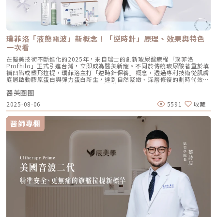
孔中線畫垂直線，兩線交交叉處作為注射點。能有效改善法令紋，飽滿面中
部。 [3] 耳廓下前緣： 位於耳廓下緣的前方約 1 公分處。是收緊臉部外側
輪廓、強化下頷線條的關鍵。 [4] 下頷嘴角交界： 在下巴中軸線的三分之一
處畫垂直線，再向唇角方向移動 1.5 公分。可以修飾木偶紋，改善嘴角下
垂。 [5] 下顎角前緣： 位於下顎角前側約 1 公分處。幫助拉緊腮幫子多餘
璞菲洛「液態電波」新概念！「逆時針」原理、效果與特色
的鬆弛組織，讓下顎線條清晰。五、 哪些部位最適合 Profhilo 逆時針？
Profhilo 逆時針之所以能成為抗老界的寵兒，不僅是因為它的成分純淨，
一次看
更因為它解決了傳統醫美難以觸及的「盲區」。它不靠體積填充，而是透過
在醫美技術不斷進化的2025年，來自瑞士的創新玻尿酸療程「璞菲洛
「液態拉皮」的概念，從根本提升肌膚彈性。以下四個部位是我在臨床運用
Profhilo」正式引進台灣，立即成為醫美新寵。不同於傳統玻尿酸著重於填
中最推薦的：1. 臉部液態拉皮：BAP 五點精準誘導這是 Profhilo 的核心應
補凹陷或塑形拉提，璞菲洛主打「逆時針保養」概念，透過專利技術從肌膚
用。與傳統玻尿酸增加臉部「厚重感」或「體積支撐」的邏輯完全不同，
底層啟動膠原蛋白與彈力蛋白新生，達到自然緊緻、深層修復的劃時代效
Profhilo 本質上是液態拉皮。我們採用國際標準的 BAP（Bio Aesthetic
果。 Profhilo更邀請郭台銘夫人曾馨瑩擔任形象大使，迅速成為市場焦
Points）五點注射法，這五個點是避開重要血管、精準將玻尿酸導入真皮層
醫美圈圈
點。我們將帶你全面認識這項創新療程，從作用原理、五大特色到適合對象
的黃金位置： 顴骨高點：啟動中臉肌膚的生物重塑，優化張力。 鼻翼瞳孔
與常見問題，一次搞懂「逆時針玻尿酸」的魅力！ 璞菲洛Profhilo是什
交界：透過提升肌膚彈力，自然弱化法令紋的視覺感。 耳廓下前緣：強化
2025-08-06
5591
收藏
麼？ 璞菲洛是一項注射型玻尿酸產品，由瑞士IBSA研發，正式名稱為「高
臉部外側緊緻度，讓輪廓不再鬆垮。 下頷嘴角交界：改善嘴角周圍的鬆
低分子玻尿酸皮下植入劑」，在台灣獲得衛福部核准，俗稱為「逆時針」。
弛，恢復皮膚原有的拉力。 下顎角前緣：誘導彈力蛋白新生，收緊下頷邊
與傳統玻尿酸不同，璞菲洛不以填補凹陷為目的，而是透過生物重塑（bio-
緣的曲線。這五個點位並非用來「填充凹陷」，而是作為信號啟動點，讓玻
醫師專欄
remodeling）方式，喚醒肌膚自身的修復機能，促進膠原蛋白和彈力蛋白
尿酸在皮下如水幕般擴散，誘導彈力蛋白大量新生，像是在皮下植入了一層
的生成，達到自然緊緻與改善膚質的效果。璞菲洛Profhilo的五大特色璞菲
隱形的「彈力網」，讓下顎線與中臉自然回歸緊緻狀態。2. 火雞頸與橫向頸
洛之所以能引發醫美界關注，主要在於它與傳統玻尿酸有著本質上的不同，
紋：修復彈力纖維的救星頸部皮膚極薄，且缺乏支撐結構，老化多半是因為
透過獨特技術從根本上改善肌膚狀態。以下是璞菲洛最突出的五大特色：1.
彈力纖維斷裂。傳統填充型玻尿酸因為有化學交聯，施打後容易因重力或皮
獨特「生物重塑」機制：啟動膠原與彈力蛋白再生璞菲洛的核心技術採用專
膚過薄而產生凸起（毛毛蟲現象）。Profhilo 具備極佳的流動性，能均勻
利高、低分子量玻尿酸複合配方，在不添加交聯劑的情況下，能刺激皮膚深
滲透進頸部真皮層，不是填平皺紋，而是從底層重塑頸部肌膚的厚度與張
層的纖維母細胞、角質細胞和脂肪細胞，促使膠原蛋白和彈力蛋白大量新
力，是目前改善頸部質感的首選。3. 手背（雞爪手）：重建真皮層的緊實度
生，從源頭改善肌膚鬆弛與老化問題。2. 全面改善膚況：不只填補，更提升
雙手最容易因彈力蛋白流失而顯得乾癟、血管明顯。Profhilo 透過「非填
整體膚質有別於傳統玻尿酸的局部填充，璞菲洛注射後會均勻擴散至皮膚的
充」的方式，啟動手背肌膚的自我修復機制。它不僅是補水，更是透過生物
真皮層與皮下組織。這使得它能全面性地改善肌膚，包括： 提升肌膚緊實
重塑增加組織的彈性與結構感，讓手背肌膚恢復細緻平滑，找回如少女般優
度與彈性 深層補水、改善乾燥與粗糙 減少細紋、改善膚色不均3. 自然柔和
雅的肌膚張力。4. 口周細紋：自然軟化而不僵硬對於愛笑或年長客戶常見的
的效果：告別「饅化臉」璞菲洛的質地較輕盈、流動性高，主要作用提升肌
唇周紋，若使用傳統填充物，常會因為增加了體積而讓表情變得僵硬。
膚本身的飽滿度與光澤，而不是增加額外體積。因此，能帶來自然、柔和的
Profhilo 透過液態拉皮的原理，在不改變五官比例的前提下，誘導唇周肌
改善效果，避免了傳統填充劑可能導致的僵硬或「饅化」現象，讓你看起來
膚新生彈力蛋白，從底層「軟化」細小紋路，讓整個人看起來更加柔和、自