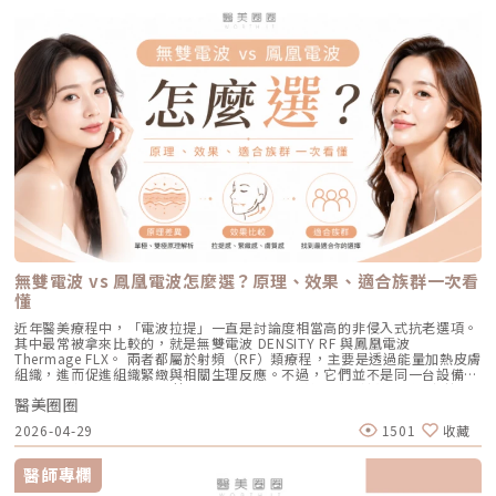
智慧型選擇，關鍵在於它結合了精準分析、冷卻保護與機械式作用三大技
不會再長痘痘了嗎？A：雷射不是魔法，日常保養依然重要。AviClear 能大
構，讓整體輪廓往上撐起來。電波是什麼？重點在 RF 射頻加熱與緊緻電波
波 Exion、無限電波 Potenza）原理：結合了「微針」與「電波（RF）」
術，不只是把能量打在斑點上，而是以更科學、更安全的方式處理色素問
幅萎縮皮脂腺，把出油量降到極低，讓長痘痘的機率降到最低。但人體是有
拉提使用的是 RF 射頻能量。RF 是 Radiofrequency 的縮寫。原理是透過
雙重優勢。透過極細的微針穿透表皮，在到達真皮層特定深度時瞬間釋放電
題。AutoDerm 智慧影像分析系統在正式治療前，系統會先掃描肌膚，辨識
自我修復機制的，經過數年後，部分皮脂腺可能會慢慢恢復部分功能。此
射頻能量在皮膚組織中產生熱能，讓膠原蛋白受熱收縮，並啟動後續的膠原
波熱能。這不僅能刺激膠原蛋白與彈力蛋白重組（改善老化型毛孔），微針
每一處斑點的分布、深度與範圍。這讓醫師不再只依賴肉眼判斷，而是能透
外，極端的壓力、嚴重的賀爾蒙失調依然可能引發零星的痘痘。但整體來
蛋白新生與重組。很多人一聽到「加熱」會覺得很抽象，電波不是只打一個
的物理性破壞與電波熱能，還能破壞過度活躍的皮脂腺（改善出油型毛
過影像資訊調整能量，讓治療更客製化、也更一致。對於斑點多、深淺不一
說，膚況絕對會比治療前穩定非常多。許多人會選擇在 1 到 2 年後，將
點，而是讓一段皮膚組織被均勻加熱。當皮膚裡的膠原纖維遇到適當熱能，
孔）。適合誰：混合型毛孔（又油又鬆弛）、肝斑體質不適合打高能量雷射
或分布不規則的人來說，這項技術能有效提升治療的精準度。CPTL 超冷卻
AviClear 作為年度的「控油進廠保養」來施打一次。Q5：打完 AviClear 後
就像鬆掉的彈力網被重新收緊，視覺上會有比較緊、平整的感覺。所以電波
者、想全面提升膚質緊緻度的人。效果與特色：因為熱能在皮膚深層釋放，
保護除斑過程中最令人擔心的副作用之一，就是因熱能過高造成紅腫、脫
有修復期嗎？該怎麼保養？A：由於屬於「非侵入性」的安全療程，術後皮
常見的效果感受包括：皮膚變緊、細紋變淡、毛孔視覺變細緻、臉部鬆弛感
表皮的熱傷害極小，退紅快（通常隔天即可上妝）。對於膚質的「整體優
皮，甚至反黑。CPTL 的作用是在雷射擊發的同時迅速降溫，使肌膚保持在
膚最多只會有輕微的泛紅，通常在幾個小時到一天內就會自然消退，完全不
改善、膚質變得比較平滑。也因為電波比較強調「皮膚緊緻」和「膚質改
化」有非常亮眼的表現。5. 物理性微創重建：得美微針筆（Dermapen）原
低溫狀態，避免熱能向周圍擴散。皮膚被冷保護包覆後，不僅治療時更舒
影響日常上班上課。術後的保養也非常簡單：只要做好「基礎保濕」與「確
善」，所以如果困擾的是臉看起來鬆鬆的、眼周或嘴邊有細紋、臉頰摸起來
理：透過儀器上極細微的針頭，在肌膚表層每秒創造出1,920的微小穿刺通
適，也能減少後續的發炎反應，讓整體修復期縮短許多。VSLS色素冷剝離
實防曬」，並在術後一週內暫停使用美白、酸類或去角質等刺激性產品即
不夠緊實，電波通常會是可以評估的方向。但要注意，電波不是做完就立刻
道。這種「微破壞」能直接啟動肌膚天然的傷口癒合機制，刺激膠原蛋白與
技術在 532 奈米波長下，Reepot 的能量並非以高熱燒灼黑色素，而是以機
可。對於忙碌的現代人來說，是非常友善的午休醫美選擇。拿回肌膚的主導
變成另一張臉。效果通常會分成兩個階段：一部分人會先感覺皮膚有收緊
彈力蛋白增生。更棒的是，這些微通道能像海綿一樣，大幅提升後續保養精
械式的震動作用使色素顆粒鬆動、分離，再交由身體自然代謝。這項機制能
權，抗痘不再是一場苦戰青春痘從來就不只是一個表面的皮膚問題，它更深
感，後續則會隨著膠原蛋白慢慢新生，讓緊緻度逐漸出現。音波是什麼？重
華（如生長因子、高濃度玻尿酸）的吸收率，達到加乘的養膚效果。適合族
同時保護真皮層的血管結構，減少對健康組織的影響，讓整個治療更溫和，
刻地牽動著個人的自信心與社交生活。過去，嚴重痘痘肌患者往往陷入兩
點在聚焦超音波與深層拉提音波拉提使用的是 聚焦式超音波能量，常見名
群：老化型毛孔、淺層凹洞型毛孔、膚質粗糙者，以及對部分能量型療程較
也降低出現過度刺激或色素反應的可能性。透過這三項核心技術的搭配，
難：任憑痘痘反覆肆虐，或是無奈忍受口服藥物的強烈副作用。隨著 2026
稱包含 HIFU、MFU 或 MFU-V。它的特色是可以把能量聚焦到皮膚深層，形
為敏感、希望降低反黑風險的族群（實際仍需由醫師評估）。效果與特色：
Reepot 不只是單純「把斑點打掉」，而是以更安全、更穩定的方式改善色
年新一代抗痘武器AviClear 戰痘雷射（1726nm）問世，無疑為醫學美容界
成一個個熱凝結點，刺激組織收縮與膠原蛋白新生。部分音波療程可透過不
因為沒有雷射或電波的「熱傷害」，所以術後照顧相對簡單，反黑機率極
素問題，也更符合現代人對於恢復期短、風險低的期待。Reepot 為何能將
與深受痘痘困擾的患者，提供了一個全新、安全且具備極長效性的無藥物解
同深度探頭，將能量作用到接近深層支撐結構的位置，例如常被討論的
低。做完後通常會有 1~3 天的微泛紅，能溫和改善膚質與毛孔細緻度的新
斑點一撕即除？人工皮代謝讓改善更有感為什麼 Reepot 能做到治療後「撕
答。它成功將抗痘戰場，從伴隨負擔的全身性藥物代謝，精準轉移至局部的
SMAS 筋膜層。SMAS 是臉部支撐結構的一部分，傳統拉皮手術也會處理這
興療程。醫美療程怎麼選？重點大評比為了讓你更清楚怎麼挑選，我們整理
除人工皮時同步帶走斑點」？這與它的能量作用與術後設計密切相關。
皮脂腺控制，從源頭阻斷致痘環境。如果你也厭倦了反覆擦藥、吃藥的無盡
個層次。音波的概念，就是透過非侵入式方式，把能量送到較深層的支撐結
了五大主力療程的比較表：療程後的關鍵：醫美術後保養黃金法則許多人投
無雙電波 vs 鳳凰電波怎麼選？原理、效果、適合族群一次看
Reepot 透過 532 nm 能量搭配冷剝離技術，使表層黑色素逐漸被帶向角質
輪迴，渴望重新擁有一張清爽、穩定、不易泛油光的健康臉龐，建議尋求專
構，幫助輪廓往上拉。所以音波常見的效果感受包括：下顎線變清楚、嘴邊
入療程本身，卻忽略術後照護的重要性，可能影響修復效果，甚至增加色素
層；治療後覆蓋的人工皮則提供穩定、封閉式的修復環境，讓色素在代謝期
懂
業醫師進行完整的膚況評估。透過精準的雷射療程規劃，為自己預約一個遠
肉改善、臉部線條變順、雙下巴或下半臉鬆垂感變少。如果你的困擾不是細
沉澱風險。掌握以下三大原則，有助於穩定膚況並延續療程效果：1. 加強保
間被更完整地固定在表皮。當人工皮在回診時由專業人員取下，老化角質連
離痘疤與油光的全新未來！
紋，而是「臉往下掉」、「輪廓線越來越模糊」、「拍照時下半臉變重」，
濕修護雷射或電波療程後，肌膚屏障暫時較為脆弱，容易出現乾燥與水分流
近年醫美療程中，「電波拉提」一直是討論度相當高的非侵入式抗老選項。
同部分色素會一併脫落，因此能呈現出「一撕即除」的改善效果。以冷卻保
音波通常會比電波更貼近你的需求。不過音波也不是越深越好、越痛越有
失。建議選擇成分單純、無香精與酒精的保濕與修護產品（如玻尿酸、神經
其中最常被拿來比較的，就是無雙電波 DENSITY RF 與鳳凰電波
護與機械式震動相結合的方式，讓斑點代謝更有感，也讓治療成果更直觀。
效。不同部位需要不同探頭、不同深度與不同發數，醫師必須依照臉型、脂
醯胺），協助維持肌膚修復所需的穩定環境。2. 落實防曬措施術後肌膚對紫
Thermage FLX。 兩者都屬於射頻（RF）類療程，主要是透過能量加熱皮膚
誰適合做 Reepot？讓你一眼就能找到自己的定位Reepot 特別適合以下肌
肪厚度、骨架與皮膚狀況去規劃。打錯層次、能量過高或發數不合適，都可
外線較為敏感，建議使用足夠防曬係數（如 SPF30–50 以上），並搭配帽
組織，進而促進組織緊緻與相關生理反應。不過，它們並不是同一台設備，
膚需求： 曬斑、雀斑、老人斑、顴骨母斑 膚色暗沉不均，看起來不夠乾淨
能影響效果與安全性。電波、音波、傳統拉皮手術差異表 項目 電波拉提 音
子、陽傘等物理性防曬，以降低色素沉澱的風險。3. 避免刺激性保養於恢復
也不只是名稱不同而已。 簡單來說： 鳳凰電波較常被用於輪廓緊緻與拉提
做過除斑，但怕反黑、怕紅腫 希望治療後恢復期短、隔天能上班 膚質偏薄
波拉提 傳統拉皮手術 療程原理 使用RF射頻能量，透過熱能刺激膠原蛋白收
期間內，應暫停使用酸類（如果酸、水楊酸）、A醇、去角質及高刺激性美
醫美圈圈
需求，屬於單極射頻應用的代表療程； 無雙電波則為結合單極與雙極射頻
或偏敏感，不敢嘗試侵略性太高的治療Reepot AI時光雷射的效果：一次能
縮與新生 使用聚焦式超音波能量，將熱能聚焦到特定深度，刺激組織收縮
白產品。實際恢復時間會依療程種類與個人膚況不同，建議依照醫師指示逐
的複合式電波療程，常被用於同時兼顧緊緻與膚質改善。 根據原廠資料，
改善什麼？以下為臨床上常見改善情況（效果因個人皮膚而異）： 斑點淡
與膠原蛋白新生 透過外科手術方式，移除多餘皮膚，並重新拉提、固定鬆
2026-04-29
1501
收藏
步恢復日常保養。毛孔粗大常見問題Q&A Q1：做完醫美，毛孔就可以「完
Thermage 為非侵入式射頻療程，可應用於肌膚緊緻與平滑需求；而
化明顯 膚色提亮、均勻度提升 老人斑變淡、邊界變柔和 妝感變乾淨，妝更
弛組織 作用方向 偏向皮膚緊緻、細紋、膚質與鬆弛感改善 偏向深層支撐、
全消失」嗎？ 這是不切實際的期望喔！毛孔是皮膚正常的生理結構，不可
DENSITY 則採用單極與雙極射頻能量，可作用於不同皮膚層次。 這也是為
貼更亮 肌膚質地有細緻感Reepot 術後恢復期與照護指南Reepot 最大優勢
輪廓拉提、下顎線與嘴邊肉改善 偏向明顯鬆弛、下垂組織與多餘皮膚的結
能完全消失不見。醫美療程的目標是讓變大、變形毛孔「縮小、變淺」，讓
什麼許多人在選擇療程時會產生疑問： 我需要的是「輪廓拉提」，還是
之一就是修復期短。常見反應淡淡泛紅：1–3 天斑點結痂／色素加深：3–7
醫師專欄
構性改善 常見作用層次 真皮層、皮下組織，依儀器與能量設定不同 真皮
肌膚在視覺上達到平滑、細緻的效果，也就是俗稱的「水煮蛋肌」狀態。
「膚質細緻」？ 我適合鳳凰電波，還是無雙電波？ 兩者是否可以搭配施
天代謝期：1–2 週術前事項1. 治療部位若有傷口、感染或過敏發炎需等肌膚
層、皮下組織、筋膜層等不同深度，依探頭與機型不同 皮膚、皮下組織、
Q2：打雷射縮毛孔，皮膚會不會越打越薄？ 正確的雷射治療不但不會讓皮