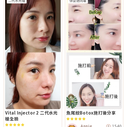
頭：身體 愛神探頭：眼周 紫鑽探頭：臉/四肢 碧眼探頭：眼周 藍鑽探頭：
二代水光槍
保妥適肉毒
熱破壞色素為核心的方式，因此對周邊組織較為溫和，修復期相對短。搭配
波和音波作用原理不同，所以在醫師評估下，兩者確實可以搭配。常見做法
臉/四肢 黃金探頭：身體 疼痛感 多數定位為較舒適型 但仍因人而異 感受通
AI 智慧影像分析與低溫保護，可讓能量更集中在斑點本身，減少熱擴散造成
是用音波處理深層輪廓拉提，再用電波改善皮膚緊緻與膚質鬆弛，讓效果更
常較明顯，但依能量、部位與個人耐受度不同 常見效果感受 膚質變細、臉
的紅腫或反黑風險。對於需要更加精準、可控的淺層色素改善者，是較新的
全面。不過，電音波不是「全部打越多越好」。發數、能量、施作順序、間
部較緊 光澤提升 輪廓變緊、線條感改善 適合重點 想變精緻、自然、保養型
治療選擇。Q2：一次療程能看到效果嗎？需要做幾次比較理想？淺層曬
隔時間，都需要依照個人臉部條件設計。如果臉部脂肪偏少、皮膚偏薄、曾
想加強緊緻、抗老、輪廓型 原理差異：單極、雙極到底是什麼？很多人看
斑、雀斑在單次治療後多半能看到初步變化；但深層或混合型色素通常需要
做過其他療程，或是近期剛打過針劑，更要讓醫師完整評估，避免過度治
到「單極」、「雙極」會覺得很難懂，其實可以用生活化的方式理解。單極
多次治療，效果會以「循序淡化」的方式呈現。實際次數與間隔仍須依個人
療。做電波音波前，要注意哪些事？第一，先判斷自己是哪一種老化問題在
電波：像是把熱能傳遞到較深、較廣的範圍，主要作用於較深層皮膚組織
膚況並由醫師評估調整。Q3：Reepot 是否有反黑風險？術後該注意什麼？
選電波或音波前，先不要急著問「哪個比較好」，而是要先看自己的老化問
（以真皮層為主），常被用於緊緻與支撐感相關需求。鳳凰電波即屬於單極
任何除斑型雷射都可能有反黑風險，但 Reepot 因熱傷害較低、加上冷卻系
題屬於哪一種。臉部老化常見可分成四大類：組織鬆弛下垂、結構性凹陷、
射頻應用。雙極電波：則是將能量集中在兩個電極之間，作用範圍相對較
統保護，發生率較低。術後的關鍵在於防曬和保濕，尤其治療後一週避免曝
皺紋形成、膚質老化。電波和音波主要處理的是「鬆弛與下垂」這一類問
淺，較常被用於膚質細緻、表層改善等需求。無雙電波的特色，在於將單極
曬、蒸氣、刺激性保養品。若依照術後指示照護，能大幅降低色素反應的機
題。電波偏向改善皮膚鬆弛、細紋與緊緻度；音波偏向改善輪廓下垂、嘴邊
與雙極兩種模式結合於同一療程設計中。根據官方資料，DENSITY 可透過
會。Q4：敏感肌或薄皮膚適合做 Reepot 嗎？Reepot 的能量模式相對溫
肉與下顎線模糊。但如果是太陽穴凹陷、淚溝、臉頰凹陷這類結構性凹陷，
不同射頻模式，將能量分別作用於深層與淺層皮膚。因此，兩者並不是「誰
和，加上冷卻保護，對敏感肌而言較為友善。但敏感肌的特性是屏障本身不
或是斑點、色素沉澱這類膚質問題，單靠電波或音波不一定能解決，需要搭
比較高級」，而是設計邏輯不同。若主要需求為輪廓拉提與緊緻，單極射頻
穩定，因此治療前仍需要專業檢視膚況，若正處於發炎、乾裂或紅敏期，建
配其他療程評估。第二，不要只看價格，更要看療程規劃是否合理電波音波
為主的療程通常較符合需求；若希望同時兼顧膚質細緻與輕度緊緻，複合式
議先穩定皮膚後再安排療程。Q5：做 Reepot 之後多久可以搭配其他醫美
的價格會受到儀器種類、探頭、發數、施作部位、能量設定與診所規劃影
電波療程則可能更具彈性。效果差異：拉提感、緊緻感、膚質感不一樣1. 拉
療程？治療後皮膚需要時間恢復，因此若要搭配保濕導入、水光等溫和療
響。價格便宜不一定不好，但如果只用價格做決定，很容易忽略真正重要的
提感如果你的主要困擾是「臉部鬆弛」、「下顎線不清楚」或「嘴邊肉變明
程，通常約 2～3 週即可視膚況安排；若是皮秒、飛梭、強效換膚或注射等
事：這療程到底有沒有符合你的臉部狀況？同樣是音波，有人需要加強下顎
顯」，鳳凰電波通常是較常被討論的選項之一。其應用多與輪廓緊緻與鬆弛
刺激性較高的項目，建議至少間隔 4 週再評估。適當的間隔能降低反黑與過
線，有人需要處理嘴邊肉；同樣是電波，有人重點在眼周細紋，有人重點在
改善相關，常見於臉部、眼周與身體的緊緻與平滑需求。2. 膚質感如果你的
度刺激的風險，也讓後續療程效果更穩定。Q6：Reepot 的療程費用大約是
臉頰鬆弛。規劃不同，效果自然也會不同。所以選療程時，不只要問「多少
問題不是明顯鬆弛，而是「皮膚看起來粗」、「毛孔明顯」、「妝感不服
多少？Reepot 的價格會依照治療部位、所需的能量深度、是否搭配其他療
錢」，也要問清楚：使用什麼儀器？施作哪些部位？大約發數或治療範圍怎
貼」或整體氣色較疲累，無雙電波的複合式能量設計相對較符合這類需求。
程以及整體規劃次數而有所差異。一般費用多落在一萬至三萬多元之間，但
麼規劃？為什麼我的狀況適合這個療程？第三，確認儀器來源、探頭耗材與
除了緊緻效果外，也常被用於膚質細緻與整體質感提升，因此常被市場定位
實際金額仍需依個人斑點狀況與療程組合評估後才能確認。建議先安排諮
施作人員電波音波屬於能量型醫美療程，安全性和儀器來源、探頭耗材、操
為入門型抗老或精緻型電波療程。3. 自然度兩者都屬於非侵入式療程，因此
詢，由專業醫療人員確認膚況後提供最適合的治療方案與費用。Q7：
作經驗都有關。建議選擇前可以確認是否為合法原廠認證儀器、是否使用原
通常不會像手術或填充療程一樣產生立即的結構性改變，效果多半呈現為漸
Reepot 術後的人工皮需要貼多久？Reepot 治療後會在局部覆蓋人工皮，
廠探頭或合規耗材，以及是否由合格專業醫療人員評估與操作。另外，醫師
進式、自然型。常見的效果訴求差異在於：鳳凰電波多偏向輪廓線條與緊緻
主要是保護剛治療的肌膚並協助屏障修復。人工皮不建議自行撕除，多數人
的臉部解剖概念與美感判斷也很重要。因為電波音波不是「能量越強越
感的提升；無雙電波則較偏向整體膚質細緻、緊實與光澤感的改善。哪一種
會在約兩週左右回診時，由醫療人員視膚況協助取下。人工皮脫落後，治療
好」，而是要看你的皮膚厚度、脂肪量、鬆弛程度、臉型比例去調整。過度
比較痛？無雙電波真的比較不痛嗎？疼痛感是很多人選療程時最在意的問
部位的色素也會在這段期間逐漸代謝、變淡。斑點帶來的影響，往往不只是
治療不一定更漂亮，反而可能不自然或效果不如預期。第四，效果需要時
題。以療程設計來看，鳳凰電波因為以單極射頻為主，能量感通常會比較明
外觀變化，更讓人感到氣色黯淡、不如以往。隨著醫美技術不斷推陳出新，
間，不要用術後當天判斷成敗電波和音波都是透過熱能刺激膠原蛋白反應，
顯。部分人會形容為熱、刺、酸、脹，尤其在骨感較明顯或皮膚較薄的位
Reepot AI 時光雷射為色素治療帶來更精準、可控的方式，讓除斑不再停留
不是做完當天就完成全部效果。部分人術後會先感覺皮膚變緊、輪廓比較
置，感受可能更強。無雙電波則因為設計上有SAC智能冷卻系統與RIC即時
在效果難預測的時代。期望這篇文章能幫助你清楚掌握除斑方向與選擇，在
Vital Injector 2 二代水光
魚尾紋Botox施打後分享
順，但真正的膠原蛋白新生與重組，通常需要數週到數月慢慢發生。所以做
阻抗偵測補償系統等設計，因此為舒適度較高的電波療程。但這裡要講清
規劃療程時，也建議由專業醫師根據膚況量身評估，找到最適合、安全的改
完後不要急著用第一天的樣子判斷有沒有用，也不要因為短期內沒有巨大變
槍全臉
楚：不痛不代表完全沒感覺，舒適也不代表每個人都一樣。疼痛感會受到很
善方式。★溫馨提醒★小編要提醒大家，醫療並非單純的商業交易，所有的
化就立刻否定療程。非侵入式拉提的特色通常是漸進、自然，而不是突然大
多因素影響，包括： 個人耐痛程度 施作部位 能量設定 是否敷麻 醫師手法
療程都伴隨著風險。因此，作為消費者應該謹慎選擇合適的醫療方案，以確
幅改變。第五，不要期待一次療程解決所有老化問題臉部老化不是只有皮膚
1540
Annie