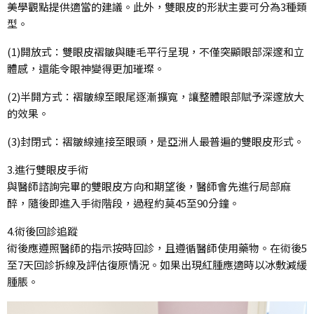
美學觀點提供適當的建議。此外，雙眼皮的形狀主要可分為3種類
型。
(1)開放式：雙眼皮褶皺與睫毛平行呈現，不僅突顯眼部深邃和立
體感，還能令眼神變得更加璀璨。
(2)半開方式：褶皺線至眼尾逐漸擴寬，讓整體眼部賦予深邃放大
的效果。
(3)封閉式：褶皺線連接至眼頭，是亞洲人最普遍的雙眼皮形式。
3.進行雙眼皮手術
與醫師諮詢完畢的雙眼皮方向和期望後，醫師會先進行局部麻
醉，隨後即進入手術階段，過程約莫45至90分鐘。
4.術後回診追蹤
術後應遵照醫師的指示按時回診，且遵循醫師使用藥物。在術後5
至7天回診拆線及評估復原情況。如果出現紅腫應適時以冰敷減緩
腫脹。