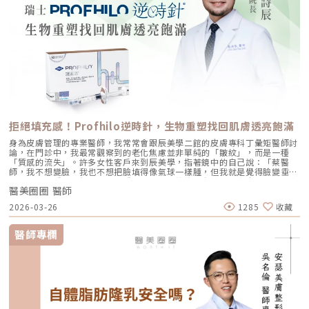
拒絕填充感！Profhilo逆時針，生物重塑找回肌膚透亮飽滿
身為皮膚管理的專業醫師，我常常會跟辰美學二館的皮膚專科丁彙矩醫師討
論，在門診中，我最常觀察到的老化焦慮並非單純的「皺紋」，而是一種
「質感的流失」。許多女性客戶來到辰美學，指著鏡中的自己說：「蔡醫
師，我不想變臉，我也不想把臉填得像氣球一樣腫，但我就是覺得臉變垂
了、乾了，看起來很累。」這種「累感」，往往來自於肌膚真皮層結構的崩
醫美圈圈 醫師
解。過去我們習慣用玻尿酸去「填補」凹陷，或是用電音波去「緊緻」皮
表，但在這兩者之間，其實存在著一個關鍵的空白區：生物重塑（Bio-
2026-03-26
1285
收藏
Remodeling）。這就是為什麼我對 Profhilo 逆時針（俗稱：璞菲洛）情
有獨鍾的原因。一、 重新定義抗老：為什麼妳需要的是「重塑」而非「填
充」？在深入了解 Profhilo逆時針 之前，我們必須先釐清肌膚老化的本
醫師專欄
質。肌膚的年輕度由真皮層的三大支柱決定：水份、膠原蛋白
（Collagen）以及彈力蛋白（Elastin）。多數人對膠原蛋白耳熟能詳，它
就像建築物的「鋼筋水泥」，負責撐起皮膚的厚度與體積；然而，讓肌膚在
做表情後能迅速回彈、維持組織張力的關鍵，其實是彈力蛋白。彈力蛋白就
像支撐鋼筋的「橡皮筋」，不幸的是，人體在青春期過後，彈力蛋白的合成
速度就會大幅下降。當彈力蛋白流失，肌膚就會像失去彈性的鬆緊帶，出現
細紋、毛孔粗大、甚至是難以處理的「鬆弛型下垂」。傳統玻尿酸屬於「填
充型」，主要目的是增加體積（Volumizing），如果過度施打，容易造成