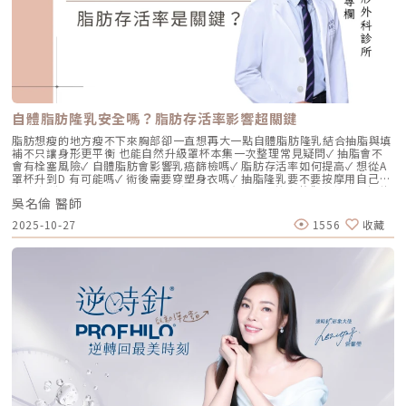
面部僵硬或「醫美臉」。而 Profhilo 逆時針的誕生，是為了從細胞底層進
行「修復與重塑」，讓皮膚自己找回年輕時的彈性。二、 Profhilo 逆時針
的科學核心：NAHYCO™ 專利技術Profhilo逆時針來自瑞士著名的 IBSA 製
藥集團。身為專業醫師，我非常看重產品的「純淨度」與「穩定性」。
Profhilo 之所以能在國際醫美界佔有一席之地，在於其革命性的
NAHYCO™ 專利熱融合技術。1. 醫學界的「純淨」突破：無化學交聯劑一
般玻尿酸為了維持在體內的時間，必須添加化學交聯劑（如 BDDE）。雖然
這在合法範圍內是安全的，但對於過敏體質或追求極致天然的客戶來說，仍
存在延遲性發炎的風險。Profhilo逆時針 透過精確的加熱與降溫製程，讓
自體脂肪隆乳安全嗎？脂肪存活率影響超關鍵
高分子與低分子玻尿酸產生自然的氫鍵鍵結，完全不含 BDDE。這意味著它
具備極高的「生物相容性」，注射後能與人體組織完美融合。2. 高低分子玻
脂肪想瘦的地方瘦不下來胸部卻一直想再大一點自體脂肪隆乳結合抽脂與填
尿酸的「黃金比例」Profhilo 含有目前市面上極高濃度的玻尿酸
補不只讓身形更平衡 也能自然升級罩杯本集一次整理常見疑問✓ 抽脂會不
（64mg/2ml），它結合了： 高分子量玻尿酸（H-HA）：提供穩定的物理
會有栓塞風險✓ 自體脂肪會影響乳癌篩檢嗎✓ 脂肪存活率如何提高✓ 想從A
支撐與深層鎖水，改善鬆弛。 低分子量玻尿酸（L-HA）：作為傳遞信號的
罩杯升到D 有可能嗎✓ 術後需要穿塑身衣嗎✓ 抽脂隆乳要不要按摩用自己的
分子，直接活化真皮層內的纖維母細胞，誘導膠原蛋白與彈力蛋白新生。這
脂肪 打造柔軟真實的胸型適合誰 怎麼做 最有效將給妳完整觀念與安心評估
種「1+1 > 2」的協同作用，讓 Profhilo 在進入皮膚後，能像液態電波一
吳名倫 醫師
依據重點摘要：0:00 #她說他說0:40 #自體脂肪隆乳v.s.#假體隆乳 想要哪
樣迅速擴散，全面性地改善膚質。三、 3 種細胞與 5 種蛋白：解開「液態
一樣？1:02 關於手術安全性 #自體隆乳2:12 不同的抽脂方式 #脂肪存活率
2025-10-27
1556
收藏
電波」的逆齡關鍵在辰美學的診間，我常跟客戶解釋，Profhilo 就像是為
會一樣嗎？3:16 關於抽脂安全 #脂肪栓塞問題 ？4:09 關於手術安全性 #矽
肌膚施加了一種「啟動指令」。它不僅僅是補水，而是啟動了「3+5 逆齡機
膠隆乳相關影片：• 罩杯升級前必看，自體脂肪豐胸解析！ EP20• 男生
制」： 活化 3 種關鍵細胞： 纖維母細胞：這是皮膚的「膠原工廠」。 角質
女乳好尷尬，胸部困擾的隱藏原因你有嗎？ EP24• 抽就對了？抽脂局部雕
形成細胞：強化表皮防禦力，讓肌膚看起來更細緻、有光澤。 脂肪幹細
塑大解密，它沒想像可怕！EP31---LINE
胞：幫助恢復皮下組織的飽滿感，減緩隨著年齡增長的皮下萎縮。 啟動 5
@aclinichttps://lin.ee/zGPja49▼詢問整形大小事https://answer-
種關鍵結構蛋白：包括 I 型、III 型、IV 型、VII 型膠原蛋白以及最關鍵的彈
clinic.com/▼詢問皮膚大小事https://answer-skin.com/▼詢問變美大小
力蛋白。這種全方位的重塑效果，能讓下顎線變清晰，讓細紋從底層淡化。
事https://answer-skincare.com/安瑟美膚整形外科診所
這就是為什麼它被暱稱為「液態電波」。電波是靠「熱能」刺激新生，而
FBhttps://www.facebook.com/AnswerClinic安瑟美膚整形外科診所
Profhilo 是靠「生物分子信號」啟動新生。對於皮膚薄、怕痛或不適合高
IGhttps://www.instagram.com/aclinic.group/吳名倫醫師：Dr.Allen 整
能量儀器的客戶來說，這是一個非常理想的選擇。四、 蔡醫師的精準美
形醫美體塑學苑https://www.facebook.com/drallenbody吳名倫醫師
學：BAP 五點拉提點位解析施打 Profhilo 是一門藝術。我們採用國際標準
IGhttps://www.instagram.com/psdr_allen/安瑟美膚整形外科診所地
的 BAP（Bio Aesthetic Points）五點拉提打法，這五個點是避開重要血
址：臺北市大安區安和路一段113號2樓之1電話：（02）7709-9398
管、精準對準臉部支撐結構的黃金位置： [1] 顴骨高點： 位於顴骨最突出的
地方，需離眼睛外側至少 2 公分。能像掛鉤一樣，為中臉提供向上向外的支
撐力。 [2] 鼻翼與瞳孔垂直線交界： 在鼻翼與耳廓之間畫出水平線，再從瞳