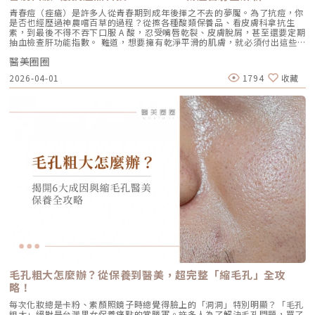
建議以三次療程為一完整週期，前兩次治療間隔約30天，第三次則可延長至
如果妳覺得臉部皮膚軟爛、毛孔粗大、布滿細紋，這通常是真皮層膠原蛋白
青春痘（痤瘡）是許多人從青春期到成年後揮之不去的夢魘。為了抗痘，你
4至6個月後進行。必要時，醫師會根據患者肌膚老化程度，評估是否安排加
流失。此時我會建議以「無雙電波」或「鳳凰電波」為主，強化表層的「緊
是否也經歷過神農嚐百草的過程？從擦各種酸類保養品、看皮膚科拿抗生
強治療，以達到最佳效果。大部分患者在首次治療後約2至4週，能感受到肌
緻」，若能搭配美音二代 1.5mm 或 3.0mm 的探頭進行分層治療，效果會
素，到最後不得不吞下口服 A 酸，忍受嘴唇乾裂、皮膚脫屑，甚至還要定期
膚保濕度提升與質感柔嫩。完整療程結束後，肌膚彈性、細緻度與毛孔緊實
更全面。2.3 脂肪下移型（贅肉堆積）有些人老化表現是法令紋上方擠出一
抽血檢查肝功能指數。 難道，想要擁有乾淨平滑的肌膚，就必須付出這些
度明顯改善，效果可維持數月，期間因人而異，與個人膚質及保養習慣相
塊肉，或是出現明顯的雙下巴。這類族群除了筋膜拉提，還需要美音二代對
代價嗎？ 隨著醫學美容科技的進步，抗痘治療終於迎來了劃時代的突破。
關。針對肌膚老化較嚴重的患者，醫師會提供客製化療程方案，確保治療成
脂肪組織產生的微熱效應來進行收斂，收緊鬆贅組織，恢復線條的俐落感。
醫美圈圈
全球首款獲得美國 FDA 認證，專門針對「皮脂腺」進行治療的 AviClear 戰
效符合期待。為何完成完整療程後仍需定期補打？雖然Profhilo在第一年完
三、 關於痛感與效果：二代真的不一樣嗎？「醫師，聽說美國音波非常
痘雷射 正式問世。它主打不需依賴藥物、無嚴重副作用，透過專利
成三次療程後，可促進皮膚彈力蛋白的新生，但其成分會在體內逐漸代謝，
2026-04-01
1794
收藏
痛，是真的嗎？」這是許多客人心中的陰影。的確，第一代美國音波因其能
1726nm 波長雷射，從根源「關閉」過度活躍的皮脂腺。 這篇文章將帶你
約在施打後28天開始減少。儘管如此，Profhilo所啟動的生物刺激作用能持
量輸出極為強悍扎實，對某些痛感較敏感的客人來說確實是一大挑戰。但
全面深入了解 AviClear 戰痘雷射的作用原理、與傳統治療的差異、療程細
續約3個月左右。隨著時間流逝，皮膚的保濕度與細胞活化功能會逐漸降
Ultherapy Prime（美音二代）在 2026 年能被醫美圈推崇，關鍵就在於它
節以及真實的術後效果，幫助你評估這項抗痘黑科技是否適合自己。為什麼
低，肌膚質感可能回復至治療前的狀態。加上年齡增長與環境壓力，皮膚細
大幅優化了「舒適度」。3.1 減痛技術的優化美音二代優化了能量輸出的波
痘痘總是反覆發作？看懂萬惡之源「皮脂腺」在認識 AviClear 戰痘雷射之
胞活力下降，因此建議每3至4個月進行一次補打，持續激活肌膚，維持年輕
型與頻率，使熱能釋放更加穩定均勻。在臨床操作中，我發現客人的耐受度
前，我們必須先了解痘痘（痤瘡）究竟是怎麼形成。青春痘的生成機制主要
健康。一項針對40至65歲受試者的研究顯示，接受兩次Profhilo注射（間
顯著提升，不再需要像早期那樣「痛到想哭」。 見效時間：治療當下因組
包含四大關鍵： 皮脂分泌過盛：受到賀爾蒙、壓力、飲食或基因影響，皮
隔30天）後，在1個月與4個月的評估中，皮膚彈性與保濕度均有顯著提
織受熱收縮，會有 10-20% 的即時拉提感。真正的巔峰效果會在術後 2–3
脂腺製造出過多的油脂。 毛囊角化異常：老廢角質無法正常代謝，與油脂
升，且效果可維持至少4個月。受試者自我評估亦反映皺紋減少、肌膚更緊
個月，隨著膠原蛋白的大量新生，輪廓會日益清晰。 維持時間：在規律的
混合後堵塞毛孔，形成粉刺。 痤瘡桿菌增生：堵塞的無氧毛孔成為痤瘡桿
緻，印證持續治療的重要性。（參考來源：Sparavigna et al., 2022）璞
生活作息下，一次優良的治療效果可維持 12–18 個月。四、 蔡醫師的減齡
菌（C. acnes）的溫床，細菌大量繁殖。 發炎反應：細菌代謝物引發免疫
菲洛療程前後注意事項術前： 停止服用抗凝血藥物（如阿斯匹靈、維他命
處方箋：美音二代的精準佈點很多診所標榜「破千條」的音波，但我始終堅
反應，導致紅腫、化膿，形成嚴重的囊腫型或膿皰型痘痘。在這四個環節
E） 治療當天避免化妝、飲酒 保持作息規律，避免熬夜與重度壓力術後：
持：條數不是越多越好，精準度才是關鍵。過多的能量可能造成脂肪萎縮
中，「皮脂分泌過盛」是啟動後續一連串災難的開關。傳統的治療方式，如
24小時內避免按摩施打部位 三天內避免劇烈運動與三溫暖 一週內避免臉部
（臉凹），過少則無感。在辰美學，我會根據每一位客人的臉型厚薄、鬆弛
抗生素主要針對殺菌；外用酸類主要針對去角質。唯有口服 A 酸能夠有效抑
熱敷與刺激性護膚產品 建議加強保濕、防曬，幫助效果延長璞菲洛副作用
程度，規劃專屬的能量地圖。以下是 2026 年我常用的建議處方： 施作區
制皮脂腺分泌，這也是為什麼口服 A 酸過去被視為治療嚴重痘痘的終極武
與風險Profhilo屬於非交聯玻尿酸，不含化學交聯劑，生物相容性極佳，副
域 建議條數參考 蔡醫師臨床改善重點 全臉輪廓拉提 500 – 800 條 筋膜拉
器。然而，口服 A 酸伴隨著全身性的副作用。而 AviClear 戰痘雷射的誕
作用相對少。常見輕微反應包括： 注射處短暫腫脹、微紅 局部輕微瘀青
提改善法令紋 中下臉重點加強 300 – 500 條 筋膜拉提改善嘴邊肉 眼周與提
生，就是為了一次解決這個痛點：我們能不能在不吃藥的情況下，精準且長
（數日內可自行消退） 極少數人可能會有輕微搔癢或壓痛感，通常在數天
眉 100 – 200 條 改善眼尾下垂。 4.1 複合式療程的加乘效果如果想要達到
效地控制皮脂腺？什麼是 AviClear 戰痘雷射？解密 1726nm 的物理奇蹟
內緩解※ 選擇合法診所與原廠授權產品，是避免療程風險最關鍵的因素。
更好的「精緻度」，我常會建議在音波拉提後，搭配再生針（瑞德喜）進行
AviClear 戰痘雷射是一台利用特定波長光能來治療痤瘡的醫療儀器。它的核
為什麼 Profhilo 成為新一代醫美趨勢？隨著醫美觀念的演變，越來越多人
外輪廓的固定，或是以「混合式填充」補足流失的骨架支撐。這種「由內拉
心技術在於突破性的1726nm 波長雷射。1. 為什麼是 1726nm 波長？「專
追求自然、柔和的改善效果，不希望臉部看起來僵硬或過度膨脹。Profhilo
提、由外固定」的複合思維，才是現代抗老的趨勢。五、 2026 醫美行情與
吃油脂」的標靶治療在雷射醫學中，不同的波長會被不同的目標物（如黑色
與傳統填充型療程最大的不同，在於它獨特的「重建」式作用。Profhilo
避坑建議當妳搜尋「美國音波二代價格」時，會發現市場行情落差很大。身
素、血紅素、水分）吸收。1726nm 這個波長非常特殊，它在人體組織
並非單純地填補，而是將高濃度玻尿酸均勻分布於肌膚真皮層，從底層刺激
毛孔粗大怎麼辦？從保養到醫美，超完整「縮毛孔」全攻
為醫師，我必須提醒大家，費用背後包含的是原廠探頭成本、儀器維護、以
中，被皮脂（油脂）吸收的效率，大約是被水分吸收的 2 倍。當 AviClear
膠原蛋白與彈力蛋白新生，啟動肌膚的自我修復能力，讓效果柔和自然，能
及最重要的「醫師的技術與判讀經驗」。 認明原廠授權：施打前請掃描儀
略！
的雷射光束打入真皮層時，能量會精準地被富含油脂的「皮脂腺」大量吸
有效降低傳統填充物可能帶來的異物感，也更貼近肌膚自然老化的邏輯。此
器與探頭 QR Code，確保非水貨或非法翻新探頭。 選擇認證醫師：音波拉
收，進而產生熱能。這些熱能會破壞過度活躍的皮脂腺細胞，變得萎縮、分
外，Profhilo 完美契合了當前醫美市場「微侵入式」與「預防型保養」的
每次化妝總是卡粉、素顏照鏡子時總覺得臉上的「洞洞」特別明顯？「毛孔
提需要精準的解剖學知識，只有受過原廠培訓的醫師，才能在「安全邊界
泌量大幅下降。當沒有過多的油脂，毛孔就不易堵塞，痤瘡桿菌也失去了生
趨勢。它填補了日常保養品與侵入式手術之間的空缺，不需像肉毒桿菌那樣
粗大」絕對是台灣男女保養痛點的常勝軍。許多人為了解決毛孔問題，買了
內」將能量發揮到極致。六、 結語：愛美，是為了成就更好的自己我常