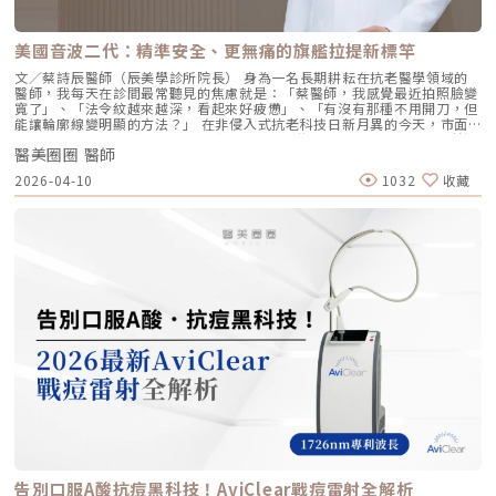
就像是膚況變好了，而不是動了手腳。4. 獨創 BAP 五點注射技術：療程更
然。六、 蔡醫師的診間建議：如何規劃妳的「逆時針」計畫？在辰美學，
舒適、更快速採用獨家的 BAP (Bio Aesthetic Points) 五點注射技術。醫師
我們追求的是「長效且細膩」的美，而非瞬間的煙火式改變。針對初次接觸
只需在臉部兩側各選擇五個精準的生物美學點進行注射，就能讓玻尿酸均勻
Profhilo 逆時針 的客戶，我通常會建議以「週期性重塑」的方式來規劃妳
美國音波二代：精準安全、更無痛的旗艦拉提新標竿
擴散至全臉。這大大減少了注射的針數和疼痛感，也降低了術後瘀青和腫脹
的專屬美學地圖：1. 基礎療程：建議至少進行 2 至 3 次為了達到最佳的彈
的機率，讓療程更加舒適、快速。5. 高濃度、不含交聯劑：安全性高、低發
力蛋白新生與肌底環境優化，單次施打僅是啟動信號，完整的重塑需要時間
文／蔡詩辰醫師（辰美學診所院長） 身為一名長期耕耘在抗老醫學領域的
炎風險以高濃度玻尿酸為主要成分，且製程中不使用任何化學交聯劑，能有
堆疊： 啟動期（第 1 次與第 2 次）： 建議間隔 1 個月施打。這兩次密集的
醫師，我每天在診間最常聽見的焦慮就是：「蔡醫師，我感覺最近拍照臉變
效降低注射後的發炎反應與過敏風險。同時，也經過多項國際認證，確保了
治療能確保高濃度玻尿酸在真皮層內建立穩固的擴散網絡，全面活化纖維母
寬了」、「法令紋越來越深，看起來好疲憊」、「有沒有那種不用開刀，但
產品的純淨與安全性。逆時針（Profhilo） vs. 傳統玻尿酸比較 療程名稱
細胞。 強化期（第 2 次與第 3 次）： 建議間隔3到6個月進行第三次施打。
能讓輪廓線變明顯的方法？」 在非侵入式抗老科技日新月異的今天，市面
逆時針 (Profhilo) 傳統玻尿酸填充劑 主要功能 「生物重塑」(Bio-
這是一個關鍵的鞏固點，能延續細胞的再生信號，讓拉皮效果更具層次感。
上的音波儀器琳瑯滿目。但每當病患詢問我最信任哪一台儀器時，我的首選
remodeling)， 刺激膠原蛋白和彈力蛋白再生，從根本改善膚質 「填充」
維持期： 經過這 3 次完整的週期療程後，肌膚的緊緻度與細緻質感通常可
醫美圈圈 醫師
始終是 Ultherapy 美國音波。而在 2026 年的現在，隨著 Ultherapy
和「支撐」， 用於填補凹陷、雕塑輪廓 成分組成 專利技術結合高低分子玻
以維持九個月左右的時間。2.術後照護：輕盈無負擔的修復由於 Profhilo
Prime（美音二代） 的問世，醫美界正式進入了「精準醫療」的新紀元。這
2026-04-10
1032
收藏
尿酸， 64mg/2ml 高濃度，無交聯劑 玻尿酸會添加交聯劑，以增加黏度和
是極高純度的玻尿酸且不含化學交聯劑，術後反應極輕。只需在 24 小時內
篇文章，我將以專業醫師的角度，深度拆解為什麼美音二代會成為我臨床治
支撐力， 能維持體積不被快速分解 作用機制 注射後會均勻擴散至皮膚深
避免劇烈運動與高溫環境（如溫泉、蒸氣室、高溫瑜伽），其餘日常生活、
療的核心，以及它如何重新定義抗老的黃金標準。一、 為什麼「看得到」
層， 像「液態電波」一樣，透過非發炎機制喚醒細胞自我修復 注射後會停
上妝均不受影響，非常適合行程滿檔的都會女性。結語：美，是找回妳原本
才是真安全？DeepSEE® 即時影像導引的革命在進行音波拉提治療時，我常
留在特定部位， 透過體積來填補或塑形 效果呈現 效果是漸進且全面的，讓
的自然光采抗老不應該是「加法」，而是「還原」。Profhilo 逆時針的哲
跟病患分享一個觀念：音波拉提不是「能量越強越好」，而是「能量要打在
肌膚變得更緊緻、 有彈性、有光澤，視覺上更自然 效果是立即且局部的，
學與辰美學的理念不謀而合：我們不希望客戶變得不像自己，我們希望妳在
對的地方」。每個人的皮膚厚度、皮下脂肪分布、筋膜層（SMAS）的深
能看到凹陷處被填平、 輪廓變得立體 適用對象 適合想改善肌膚鬆弛、細
未來的日子裡，依然保有那份緊緻、透亮的彈力美感。妳不需要厚重的粉底
度，甚至是神經血管的走勢都完全不同。即便是在同一個人的臉上，左側與
紋、膚質乾燥、 彈性下降，追求自然效果的人 適合想填補淚溝、法令紋、
來遮蓋疲態，因為最美的底妝，就是妳健康的真皮層。如果妳也想體驗這種
右側的組織密度也存在差異。傳統的音波療程多半屬於「盲打」，醫師只能
豐頰、豐下巴或鼻子，追求局部立體效果的人 維持時間 約6 ~ 12個月 （需
「由內而外」的重塑感，歡迎來到辰美學，讓我們為妳量身定制專屬的逆齡
憑藉經驗去推測深度，這就像是在迷霧中航行，風險與不穩定性自然較高。
視個人體質、代謝與保養習慣而異） 約6～18個月 （因品牌、分子大小及
處方箋。「詳細內容請詳見辰美學官網」
1.1 精準醫療的「透視眼」最新的Ultherapy Prime 美國音波二代搭載了升
個人體質而異） 值得一提的是，它不像音波拉提需要靠機器操作、產生熱
級版 DeepSEE® 即時影像技術。在施打的每一條能量時，我都能透過 2X 高
能導致術後紅腫，也不會像玻尿酸填充容易造成過度膨脹的人工感，而是像
清螢幕清晰地看見病患當下的組織層級。這意味著： 避開神經與骨頭：大
「智慧型保養」，漸進式修復你的肌膚底層架構。哪些人適合做璞菲洛？
幅降低因能量落點錯誤導致的劇痛或副作用。 精準鎖定 SMAS 筋膜層：確
Profhilo不僅適合輕熟女族群，也非常適合希望改善整體膚況、延緩老化的
保每一發熱凝結點都精確落在支撐輪廓的關鍵地基上。 即時監控探頭貼合
人。尤其推薦給以下族群： 面臨初老症狀者： 臉部、頸部或手部出現細
度：防止因貼合不全導致的表皮燙傷。二、 三種鬆弛型態：妳需要的是
紋、輕微鬆弛，以及肌膚彈性下降、缺乏緊實感的人。 膚質困擾者： 肌膚
「拉提」還是「緊緻」？很多客人到診間會直接說：「我要打音波。」但我
乾燥、毛孔粗大、膚色不均或膚質粗糙，希望透過深層保濕來全面提升膚況
通常會先進行細緻的觸診與影像觀察，因為「鬆弛」其實分為不同層次。如
的人。 追求自然效果者： 不希望外觀有大幅度改變，只想透過自然、漸進
果診斷錯誤，治療效果就會大打折扣。我將臉部老化歸納為三種主要型態，
的方式讓自己看起來更年輕、更有氣色。 對其他療程敏感者： 曾對雷射、
並給予不同的客製化建議：2.1 筋膜鬆弛型（結構下垂）這是最適合美國音
能量儀器等療程反應較大，或希望尋找一種低風險、低修復期的保養方式。
波二代的族群。表現為下顎線模糊、嘴角下垂（木偶紋）、整體輪廓往下
這項療程也特別受到熟齡上班族歡迎，因為療程快、不影響日常作息，對於
墜。這類問題的根源在於 SMAS 筋膜層失去張力，需要透過美音二代深達
告別口服A酸抗痘黑科技！AviClear戰痘雷射全解析
忙碌但仍想維持好氣色的族群非常友善。璞菲洛療程建議與效果說明璞菲洛
4.5mm 的聚焦能量，從地基進行「拉提」。2.2 表皮鬆弛型（膚質鬆軟）