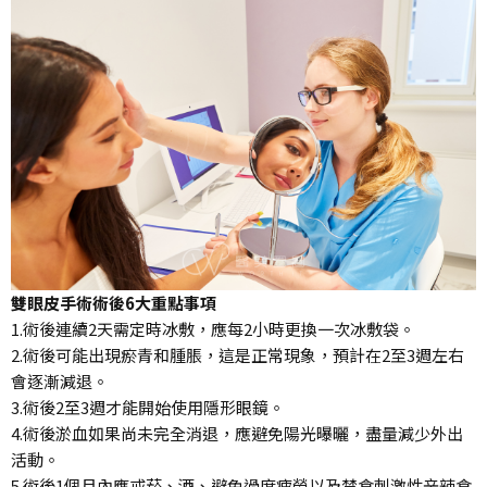
雙眼皮手術術後6大重點事項
1.術後連續2天需定時冰敷，應每2小時更換一次冰敷袋。
2.術後可能出現瘀青和腫脹，這是正常現象，預計在2至3週左右
會逐漸減退。
3.術後2至3週才能開始使用隱形眼鏡。
4.術後淤血如果尚未完全消退，應避免陽光曝曬，盡量減少外出
活動。
5.術後1個月內應戒菸、酒、避免過度疲勞以及禁食刺激性辛辣食