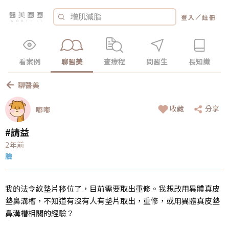
／
登入
註冊
看案例
聊醫美
查療程
問醫生
長知識
聊醫美
收藏
分享
嘟嘟
#請益
2年前
臉
我的法令紋墊片移位了，目前需要取出重修。我想改用異體真皮
墊鼻溝槽，不知道有沒有人有墊片取出，重修，或用異體真皮墊
鼻溝槽相關的經驗？