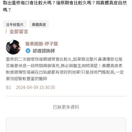
取出重修傷口會比較大嗎？復原期會比較久嗎？用異體真皮自然
嗎？
法令紋墊片
異體真皮
全部留言
醫美圈圈-妤子醬
認證諮詢師
重修的二次破壞恢復期通常會比較久,如果取出墊片鼻溝槽部位是
否需要休息一段時間再做填充,務必與醫生詢問清楚！異體真皮柔
軟度跟彈性填補在凹陷處都有很好的效果!只是技術門檻較高,一定
要找經驗較豐富的醫師
B1
2024-04-09 15:30:35
已無更多資料