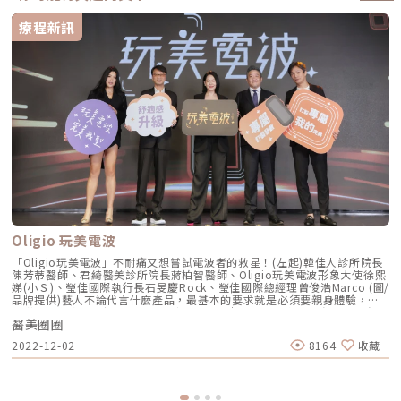
療程新訊
Oligio 玩美電波
「Oligio玩美電波」不耐痛又想嘗試電波者的救星！(左起)韓佳人診所院長
陳芳蒂醫師、君綺醫美診所院長蔣柏智醫師、Oligio玩美電波形象大使徐熙
娣(小Ｓ)、瑩佳國際執行長石旻慶Rock、瑩佳國際總經理曾俊浩Marco (圖/
品牌提供)藝人不論代言什麼產品，最基本的要求就是必須要親身體驗，這
不僅表示對產品的認同，也是對消費者的負責。也因此身為國際巨星但自稱
醫美圈圈
「怕痛俗辣」的藝人徐熙娣(小Ｓ)一直以來都沒有為任何的醫美品牌站台或
代言。一直到由瑩佳國際所代理的沃泰克電波治療系統(俗稱Oligio玩美電
2022-12-02
8164
收藏
波)正式進來台灣，他的3D震動系統結合智能冷噴技術，大大降低了治療時
的疼痛感受，據小S所說，怕痛的他先自費讓朋友去體驗這個療程，確定疼
痛度相當能夠接受之後，才親自體驗並接下了「Oligio玩美電波」的產品代
言任務。出席活動當天正好碰上了小S的生日，他也許下45歲的生日願望：
「一年比一年更年輕，60歲的時候還能夠站在這裡」(圖/品牌提供)君綺醫