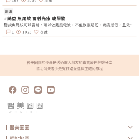
108
2056
收藏
the properties of joint capsule.The American journal of sports
medicine,26(6), 808-8143.Petersen Vitello Kalil, C. L., Prieto Herman
眉眼
Reinehr, C., & Esteves, C. A. R. (2018). Non-ablative Radiofrequency
for Facial Rejuvenation.Lasers, Lights and Other Technologies, 361-
#請益 魚尾紋 雷射光療 玻尿酸
373.
聽說魚尾紋可以雷射，可以做鳳凰電波，不但恢復期短、疼痛感低，且效果顯著，還可維持約 2 年的時間，不知道有沒有人可以撐到2年或是更久呢?
1
1026
收藏
醫美圈圈的使命是透過廣大網友的真實療程經驗分享
協助消費者少走冤枉路並選擇正確的療程
醫美圈圈
網站地圖