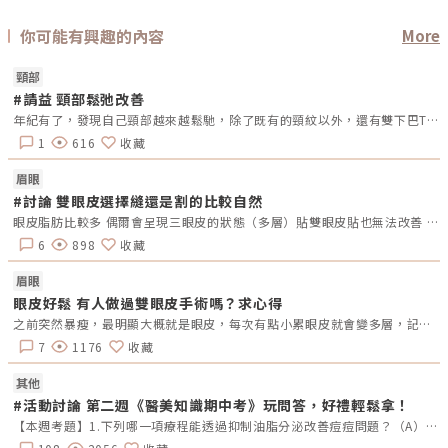
美診所院長蔣博智：「最大的好處就是它沒有鎖探頭的發數，所以我們會根
據每個人的需求，參考他的預算來幫他設計他最好的發數，甚至搭配其他的
你可能有興趣的內容
More
療程來達到最好的效果。」藝人徐熙娣（小Ｓ）表示：「完成Oligio玩美電
及
波療程後，就飛到韓國工作，每天早出晚歸、大吃大喝，但臉卻非常的緊
緻。」韓佳人醫美診所總院長陳芳蒂：「獨家的智能冷卻科技，然後它可以
頸部
調整我們冷媒的噴發量，所以在治療的過程中就不會覺得很燙、很熱。」
(左起)韓佳人診所院長陳芳蒂醫師、君綺醫美診所院長蔣柏智醫師、Oligio
器！ （
#請益 頸部鬆弛改善
玩美電波形象大使徐熙娣(小Ｓ)、瑩佳國際執行長石旻慶Rock、瑩佳國際總
年紀有了，發現自己頸部越來越鬆馳，除了既有的頸紋以外，還有雙下巴T_T除了做天鵝頸手術以外，想請問大家有其他的改善方式嗎？
經理曾俊浩Marco (圖/品牌提供)小編為大家彙整「Oligio玩美電波」的重
點特色： ►智能擊發模式：Single,Double,Auto 3種擊發模式，依照
1
616
收藏
Paitent狀況及部位使用不同的模式擊發，有效提升速度減少治療時間。
►F4.0擊發探頭：4 cm²的探頭貼合面積優於傳統的3 cm²探頭，有效減少
眉眼
33%的治療發數。 ►4大安全設計：結合「接觸式冷卻」、「即時的溫度偵
測」、「貼合面積壓力偵測」、「肌膚阻抗偵測」4項安全設計，確保消費
#討論 雙眼皮選擇縫還是割的比較自然
者治療時的安全性。 ►減痛的秘訣：4段智能冷卻結合2段探頭震動系統，
眼皮脂肪比較多 偶爾會呈現三眼皮的狀態（多層）貼雙眼皮貼也無法改善 想請問要選擇哪種手術比較合適？
能大為降低電波能量進入較深層肌膚時，對於淺層肌膚的熱感及痛感。 ►
不鎖發數探頭：單次治療不再受限於探頭發數的限制，醫師能夠針對不同的
6
898
收藏
消費者更加客製化療程(他牌電波儀器探頭一經拆封，限制在一定時間內須
完成所有發數的施打)身為3寶媽咪的小Ｓ分享實際施打的感受表示：「玩美
電波的感受不只是拉提，還會讓臉部的肌膚變得很緊實，就好像是你的臉部
眉眼
做了很多運動一樣。」連化妝師及女兒都察覺到她的不同。這也讓身兼多職
眼皮好鬆 有人做過雙眼皮手術嗎？求心得
的小Ｓ能夠時時保持在最佳狀態，充滿自信。 (圖/品牌提供)圈圈小編建
議：隨著醫學科技的進步，變美的方式不斷的推陳出新，消費者找到合適自
之前突然暴瘦，最明顯大概就是眼皮，每次有點小累眼皮就會變多層，記得有縫得跟釘的，大家有沒有做過雙眼皮的？可以分享嗎?
己的療程之前，一定要記得停、看、聽！停：新的療程推出後，切記不要衝
7
1176
收藏
動，先冷靜下來。看：網路查找療程相關資訊及其他消費者的真實治療經
驗。聽：尋找信任的診所及醫師，聽從醫師的療程建議及原理說明。最後再
綜合以上的資訊，判斷什麼療程最適合自己，並且為自己的選擇負責！相信
其他
愛美的圈圈夥伴們，都能夠找到最適合自己的療程項目唷！參考資料：
#活動討論 第二週《醫美知識期中考》玩問答，好禮輕鬆拿！
1.Weiss, R. A. (2013). Noninvasive radio frequency for skin tightening
and body contouring., 32, 1,32(1), 9-172.Hecht, P., Hayashi, K.,
【本週考題】1.下列哪一項療程能透過抑制油脂分泌改善痘痘問題？（A）藍雷射 （B）女王電波 （C）索夫波 （D）翡翠電波2.源自於西班牙，是皇室與歐美名流、運動明星的最愛，屬於非侵入式、無痛的電波技術，擁有12項專利並榮獲多國FDA認證。廣泛應用於醫美、術後恢復、運動醫學、物理治療及體態管理等多個領域。請問是哪一項療程名稱？（A）英特波 （B）索夫波 （C）鳳凰電波 （D）Z音波3.Oligio玩美電波的作用原理是屬於哪一項科技？（A）單極電波 （B）雙極電波 （C）多極電波 （D）微針電波4.玻尿酸填充可以用於改善哪些問題？（A）臉部組織流失 （B）膚色不均 （C）毛孔粗大 （D）動態紋路5.林志玲代言的醫美療程是？（A）Emsculpt NEO 熱磁減脂 （B）EMBODY核心美力 （C）十倍電波 （D）矽谷電波【本週活動時間】8/26（一）AM 09:00 - 9/4（三）PM 23:59【活動獎勵】《LINE POINTS 50點》抽10名會員【活動方式】 活動期間每週一AM09:00將在活動討論區釋出5道醫美問題。 於每週日23:59回覆截止，經核對皆符合活動規範，將於次週一抽出得獎者、發放獎勵。 若經查詢發佈無意義的回文，則喪失抽獎、獲獎資格。例如：非主題回覆、未完整回覆等。 每位會員在當週僅限參與問答乙次。 若當週獲獎的會員帳號，次週仍可參與問答和抽獎。 連續4週皆有參與問答者，不論答案是否正確，皆可參加抽「LINE POINTS 100點」。 每週一會於對應的活動討論區最下方公布得獎會員，請獲獎者務必加入「醫美圈圈官方LINE」以利獎勵發放。【回文範例】1.近期李英愛代言的醫美療程名稱？（A）Z音波（B）十倍電波 （C）精靈電波2.BTL EMFACE中文療程名稱？（A）菲斯波（B）時空E電波3.EMBODY其中療程效果是減脂嗎？（A）是 （B）否4.有小鳳凰之稱的是什麼？（A）玩美電波（B）索夫波 （C）翡翠電波5.玩美電波是由哪位藝人代言？（A）小S （B）隋棠（C）梁詠琪回文範例：Z音波，菲斯波，是，玩美電波，小S※請依照上述回覆格式，以避免混亂。《第二週活動延長公告》親愛的醫美圈圈會員 您好：由於週末有部分會員反映官網討論區出現異常，導致無法正常參與活動留言， 為了確保每位會員都有充分的參與機會，我們決定將第二週活動留言截止日 延長至9/4（三）23:59截止。尚未參與第二週活動的會員，請把握延長的活動時間。 此外，第二週獲獎會員也延至9/5(四)抽出。 造成不便敬請見諒，並感謝各位會員對活動的支持。第二週的正確答案如下：藍雷射，英特波，單極電波，臉部組織流失，Emsculpt NEO 熱磁減脂。第三週活動已開始，請欲參與的會員可前往活動討論區回覆留言&darr;第三週《醫美知識期中考》
Cooley, A. J., Lu, Y., Fanton, G. S., Thabit, G., & Markel, M. D.
(1998). The thermal effect of monopolar radiofrequency energy on