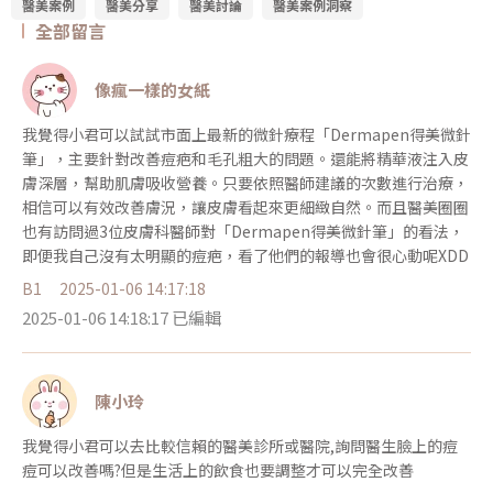
醫美案例
醫美分享
醫美討論
醫美案例洞察
全部留言
像瘋一樣的女紙
我覺得小君可以試試市面上最新的微針療程「Dermapen得美微針
筆」，主要針對改善痘疤和毛孔粗大的問題。還能將精華液注入皮
膚深層，幫助肌膚吸收營養。只要依照醫師建議的次數進行治療，
相信可以有效改善膚況，讓皮膚看起來更細緻自然。而且醫美圈圈
也有訪問過3位皮膚科醫師對「Dermapen得美微針筆」的看法，
即便我自己沒有太明顯的痘疤，看了他們的報導也會很心動呢XDD
B1
2025-01-06 14:17:18
2025-01-06 14:18:17 已編輯
陳小玲
我覺得小君可以去比較信賴的醫美診所或醫院,詢問醫生臉上的痘
痘可以改善嗎?但是生活上的飲食也要調整才可以完全改善