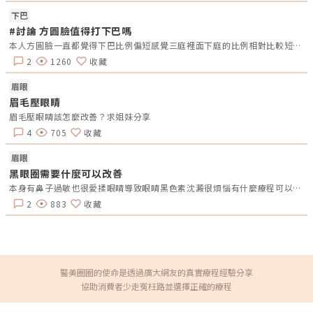
及「Exion E 電波：AI 單極微針電波在臉部與妊娠紋的治療經驗分享」等內
下巴
容。能量型儀器的討論已不只是單純比較哪一台設備熱門，而是更重視作用
層次、治療部位與複合式搭配。電波多被討論於緊緻、膚質與細紋管理；音
#討論 方圓臉值得打下巴嗎
波則常與深層支撐、輪廓線條及拉提需求連結；微針電波除了臉部膚質與緊
本人方圓臉一直都覺得下巴比例偏短感覺三庭裡面下庭的比例相對比較短聽身邊的人都分享可以打下巴但又怕到最後要一直不斷補打會五官走鐘有打過的人 或是想打的人願意一起討論嗎???
緻，也逐漸延伸到妊娠紋與身體肌膚紋路等應用方向。除了傳統電音波外，
電漿醫學也是本次大會的觀察重點之一。包含「柏拉圖冷電漿對亞臨床皮膚
2
1260
收藏
炎的快速鎮定與長期穩定效果」、「電漿醫學新紀元」、「大氣常壓電漿：
美容醫學中一種用途廣泛的新型能量形式」，以及「Neck contouring
with helium plasma」等講題，這類議題也讓電漿醫學不再只是新型能量
眉眼
名詞，而是逐漸被放進皮膚穩定、低敏修護、屏障支持與輪廓處理等臨床應
眉毛壓眼睛
用中討論，補足傳統雷射、電波與音波以外的治療選項。再生填充、微創輪
廓與私密美學：治療需求更加多元除了能量型療程，本次大會也安排多場與
眉毛壓眼睛該怎麼改善？求姐妹分享
再生填充、微整注射及輪廓治療相關的講題。例如「外輪廓拉提策略：不只
4
705
收藏
是填充！AestheFill 抗鬆與抗垂的關鍵打法」、「喬雅露大分子劑型中下臉
注射應用」、「從結構支撐到肌膚質感：玻尿酸不同劑型的分層注射應
用」，以及 「Teosyal 玻尿酸於下巴結構式輪廓塑形的臨床經驗分享」等，
眉眼
皆顯示注射治療已不再只是單純填補體積，而是更重視材料特性、注射層
黑眼圈需要什麼可以改善
次、結構支撐與整體協調。其中，AestheFill 相關講題以「抗鬆與抗垂」作
為討論重點，強調再生填充並不只是將凹陷處補起來，而是可依照治療目
本身有鼻子過敏也很愛揉眼睛導致眼睛黑色素沈澱很煩惱有什麼療程可以改善？
標、組織層次與濃度調配，應用於外輪廓支撐、局部凹陷修飾與膚質改善等
不同方向。再生填充療程正從單純填補，進一步延伸到結構支撐與膚質管理
2
883
收藏
的整合應用。以臉部凹陷、鬆弛或輪廓不順為例，治療規劃並不一定只是
「缺什麼補什麼」，而是需要綜合評估骨架、脂肪墊、皮膚彈性與表情動
態，才能讓輪廓改善更接近自然、協調的結果。私密美學與女性健康相關議
題，也是本次大會值得關注的方向。包含「海芙電音雙波臨床經驗分享及私
密應用新趨勢」、「RTP－凍態雷射於私密處美白」，以及「Emfemme 閨
蜜電波：女性私密健康與美學的非侵入式新趨勢」等講題，都反映私密美學
的討論已逐漸從外觀修飾，延伸到舒適度、功能需求與生活品質等更全面的
醫美圈圈的使命是透過廣大網友的真實療程經驗分享
面向。展區新品與技術亮點：能量設備、膚質管理與精準導入成焦點除了豐
協助消費者少走冤枉路並選擇正確的療程
富的學術議程外，本次會場展區也可見多家廠商展示設備與技術應用。從現
場觀察來看，今年醫美產業亮點不只集中在臉部抗老，也延伸到身體、膚質
管理、私密美學、再生注射與精準導入等多元方向。1. 能量型儀器：電波、