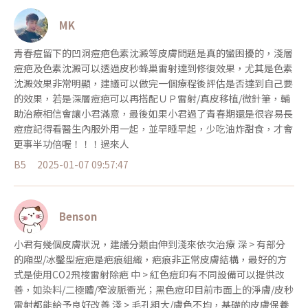
MK
青春痘留下的凹洞痘疤色素沈澱等皮膚問題是真的蠻困擾的，淺層
痘疤及色素沈澱可以透過皮秒蜂巢雷射達到修復效果，尤其是色素
沈澱效果非常明顯，建議可以做完一個療程後評估是否達到自己要
的效果，若是深層痘疤可以再搭配ＵＰ雷射/真皮移植/微針筆，輔
助治療相信會讓小君滿意，最後如果小君過了青春期還是很容易長
痘痘記得看醫生內服外用一起，並早睡早起，少吃油炸甜食，才會
更事半功倍喔！！！過來人
B5
2025-01-07 09:57:47
Benson
小君有幾個皮膚狀況，建議分類由伸到淺來依次治療 深 > 有部分
的廂型/冰鑿型痘疤是疤痕組織，疤痕非正常皮膚結構，最好的方
式是使用CO2飛梭雷射除疤 中 > 紅色痘印有不同設備可以提供改
善，如染料/二極體/窄波脈衝光；黑色痘印目前市面上的淨膚/皮秒
雷射都能給予良好改善 淺 > 毛孔粗大/膚色不均，基礎的皮膚保養