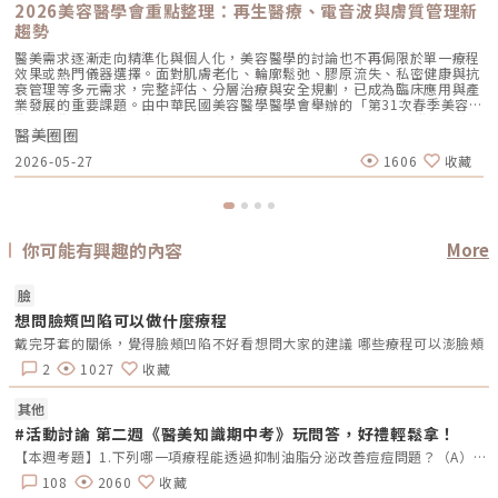
2026美容醫學會重點整理：再生醫療、電音波與膚質管理新
趨勢
醫美需求逐漸走向精準化與個人化，美容醫學的討論也不再侷限於單一療程
效果或熱門儀器選擇。面對肌膚老化、輪廓鬆弛、膠原流失、私密健康與抗
衰管理等多元需求，完整評估、分層治療與安全規劃，已成為臨床應用與產
業發展的重要課題。由中華民國美容醫學醫學會舉辦的「第31次春季美容醫
學國際學術研討會暨會員代表大會」，於2026年4月12日在張榮發基金會
醫美圈圈
國際會議中心盛大登場。大會現場人潮踴躍，匯集眾多美容醫學相關醫師、
專家學者與產業代表，透過學術議程與展區交流，共同探討臨床應用、技術
2026-05-27
1606
收藏
演進與市場發展方向。本次研討會聚焦再生醫療新趨勢、全方位抗衰科學、
電音波技術演進、電漿醫學應用、再生填充技術、微創輪廓精雕、私密美學
與功能、外科醫學精研、跨領域美學整合與智慧醫務管理等多元議題。從議
程規劃可看出，美容醫學正持續朝向更專業、細緻且跨領域整合的方向發
展。再生醫療與抗衰科學：代謝、荷爾蒙與組織修復成關注焦點近年來，
「抗衰老」在美容醫學中的討論，已不再只停留於改善皺紋、鬆弛或輪廓線
你可能有興趣的內容
More
條，而是逐漸延伸到代謝調節、荷爾蒙平衡、膠原蛋白刺激、組織修復與細
胞層級變化等更全面的面向。本次大會中，多場議程皆圍繞抗衰與再生醫療
展開。例如西園醫療體系永越健康管理中心唐雲華醫師分享「如何優化荷爾
臉
蒙來抗老」、臺灣人體生物資料庫資訊長蘇明威博士帶來「精準醫學新視
想問臉頰凹陷可以做什麼療程
野：代謝體學」，以及吳仁欽皮膚科診所院長吳仁欽醫師探討「再生科技再
進化：ExoCake人體外泌體喚醒毛囊生命力」等，皆顯示抗衰議題正逐漸從
戴完牙套的關係，覺得臉頰凹陷不好看想問大家的建議 哪些療程可以澎臉頰
外觀治療，延伸到身體機制、組織修復與再生應用的層次。美容醫學對於
「老化」的理解也因此更趨細緻。老化不只是外觀上的紋路、鬆弛或凹陷，
2
1027
收藏
也可能與肌膚修復能力、膠原流失、代謝狀態與整體身體機能有關。未來抗
衰治療的關鍵，將不只是選擇單一療程，而是如何判斷老化原因，並依照個
其他
人條件規劃合適的治療方向。電音波與新型能量療程：治療策略更重視分層
應用電波、音波與微針電波等能量型儀器，仍是本次大會中相當受到關注的
#活動討論 第二週《醫美知識期中考》玩問答，好禮輕鬆拿！
主題。相關講題涵蓋層次式拉提、電音波複合治療、單極電波安全性與微針
【本週考題】1.下列哪一項療程能透過抑制油脂分泌改善痘痘問題？（A）藍雷射 （B）女王電波 （C）索夫波 （D）翡翠電波2.源自於西班牙，是皇室與歐美名流、運動明星的最愛，屬於非侵入式、無痛的電波技術，擁有12項專利並榮獲多國FDA認證。廣泛應用於醫美、術後恢復、運動醫學、物理治療及體態管理等多個領域。請問是哪一項療程名稱？（A）英特波 （B）索夫波 （C）鳳凰電波 （D）Z音波3.Oligio玩美電波的作用原理是屬於哪一項科技？（A）單極電波 （B）雙極電波 （C）多極電波 （D）微針電波4.玻尿酸填充可以用於改善哪些問題？（A）臉部組織流失 （B）膚色不均 （C）毛孔粗大 （D）動態紋路5.林志玲代言的醫美療程是？（A）Emsculpt NEO 熱磁減脂 （B）EMBODY核心美力 （C）十倍電波 （D）矽谷電波【本週活動時間】8/26（一）AM 09:00 - 9/4（三）PM 23:59【活動獎勵】《LINE POINTS 50點》抽10名會員【活動方式】 活動期間每週一AM09:00將在活動討論區釋出5道醫美問題。 於每週日23:59回覆截止，經核對皆符合活動規範，將於次週一抽出得獎者、發放獎勵。 若經查詢發佈無意義的回文，則喪失抽獎、獲獎資格。例如：非主題回覆、未完整回覆等。 每位會員在當週僅限參與問答乙次。 若當週獲獎的會員帳號，次週仍可參與問答和抽獎。 連續4週皆有參與問答者，不論答案是否正確，皆可參加抽「LINE POINTS 100點」。 每週一會於對應的活動討論區最下方公布得獎會員，請獲獎者務必加入「醫美圈圈官方LINE」以利獎勵發放。【回文範例】1.近期李英愛代言的醫美療程名稱？（A）Z音波（B）十倍電波 （C）精靈電波2.BTL EMFACE中文療程名稱？（A）菲斯波（B）時空E電波3.EMBODY其中療程效果是減脂嗎？（A）是 （B）否4.有小鳳凰之稱的是什麼？（A）玩美電波（B）索夫波 （C）翡翠電波5.玩美電波是由哪位藝人代言？（A）小S （B）隋棠（C）梁詠琪回文範例：Z音波，菲斯波，是，玩美電波，小S※請依照上述回覆格式，以避免混亂。《第二週活動延長公告》親愛的醫美圈圈會員 您好：由於週末有部分會員反映官網討論區出現異常，導致無法正常參與活動留言， 為了確保每位會員都有充分的參與機會，我們決定將第二週活動留言截止日 延長至9/4（三）23:59截止。尚未參與第二週活動的會員，請把握延長的活動時間。 此外，第二週獲獎會員也延至9/5(四)抽出。 造成不便敬請見諒，並感謝各位會員對活動的支持。第二週的正確答案如下：藍雷射，英特波，單極電波，臉部組織流失，Emsculpt NEO 熱磁減脂。第三週活動已開始，請欲參與的會員可前往活動討論區回覆留言&darr;第三週《醫美知識期中考》
電波應用等方向，例如「層次式拉提策略：如何結合平行柱狀超音波與一般
音波、電波打造可預期療效」、「高功率單極電波 OligioX 之安全性與效
108
2060
收藏
能」、「New Doublo 2.0：電波＋音波＋微針電波高效三合一療程」，以