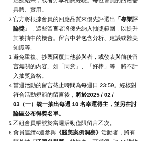
治療結果，或者分享相關經驗。每位會員的回應需
具體、實用。
官方將根據會員的回應品質來優先評選出
「專業評
論獎」
，這些留言者將優先納入抽獎範圍，以提升
其被抽中的機會。留言中若包含分析、建議或醫美
知識等。
避免重複、抄襲回覆其他參與者，或發表與前後留
言無關的內容。如「同意」、「好棒」等，將不計
入抽獎資格。
當週活動的留言截止時間為每週日 23:59。經核對
符合活動規範的留言後，
將於2025 / 02 /
03（一）統一抽出每週 10 名幸運得主，並另在討
論區公布得獎名單。
乙組會員帳號於當週活動僅限留言乙次。
會員連續4週參與
《醫美案例洞察》
活動者，將有