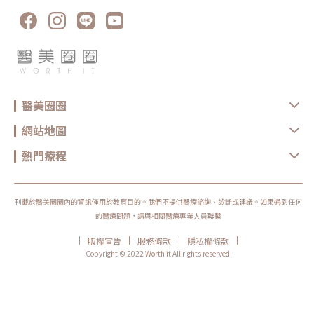
音波與輪廓應用持續進化在能量型儀器方面，本次展區可見多項電波、音波
與複合式能量設備受到關注，呼應大會中對於分層治療、輪廓拉提與膚質緊
緻的討論。其中，優擎的海芙電音雙波可作為電波與音波整合應用的代表之
一。海芙音波「媚必提」主打深層拉提，可針對下顎線、輪廓鬆弛與深層支
撐需求進行討論；海芙電波則偏向淺層緊緻與膠原刺激，著重於肌膚彈性與
緊實度管理。兩者結合的「海芙電音雙波」概念，也呈現出近年能量型療程
不再只靠單一技術，而是依照不同組織層次與老化問題，進行複合式搭配的
趨勢。無雙電波則可作為電波技術進化的另一項觀察亮點。特色在於結合單
極與雙極電波概念，透過不同深度的能量作用，兼顧深層支撐與淺層膚質改
善需求。也反映出電波療程正逐漸從單一緊緻訴求，延伸到膚質、細紋、毛
醫美圈圈
孔與整體緊實管理。在音波拉提方面，DualHI 雙子音波拉提與 Z 音波，則
可作為不同音波應用方向的觀察重點。DualHI 雙子音波拉提主要透過聚焦
式超音波能量作用於不同深度組織，常被討論於輪廓線條、下顎線、臉部鬆
網站地圖
弛與深層支撐等抗衰需求。Z 音波相關內容則將音波應用帶入「饅化對策」
的討論。所謂饅化，常與過度填充、組織鬆垮、脂肪墊位移或臉部線條變鈍
熱門療程
有關，因此治療思維不一定只是單純拉提，而是需要依照組織狀態，評估能
量輸出與作用層次。Z 音波以多段能量與不同應用模式切入，也顯示音波療
程正從傳統輪廓拉提，延伸到更細緻的老化與輪廓修飾策略。整體來看，能
量型儀器的發展重點，已不只是單一設備或單一效果，而是更重視電波、音
波等不同能量形式，如何依照作用深度、膚質狀態、鬆弛程度與輪廓需求進
刊載於醫美圈圈內的資訊僅用於教育目的。我們不提供醫療諮詢、診斷或建議。如果遇到任何
行搭配。2. 再生注射：不只填補，更走向膚質與結構管理今年受到關注的新
品包含 Doublyx EVO 彈力針與 aesPLLA 原生曙光瓶。兩者雖然都可放在
的醫療問題，請與相關醫療專業人員聯繫
「再生型注射」的討論中，但產品定位與作用重點並不完全相同，也反映出
近年注射療程不再只是單純填補凹陷，而是更重視膚質、彈性、支撐與自然
|
|
|
|
版權宣告
服務條款
隱私權條款
年輕化管理。Doublyx EVO 彈力針不同於傳統以體積填補、輪廓塑形為主
要目的的交聯玻尿酸，更偏向膚質管理與彈性支持應用。特色在於高濃度非
Copyright © 2022 Worth it All rights reserved.
交聯玻尿酸，訴求透過肌膚水合、均勻擴散與彈性支持，協助改善乾燥、細
紋、膚質粗糙與彈性下降等初老狀態。相較於「補量感」的填充概念，
Doublyx EVO 更接近 Skin Booster 與再生膚質管理方向。而 aesPLLA 原
生曙光瓶則屬於以 PLLA 聚左旋乳酸為核心的膠原蛋白增生型療程。作用原
理並非單純立即填補，而是透過 PLLA 微粒進入組織後，逐步刺激纖維母細
胞活化，帶動膠原蛋白與彈力蛋白新生，進一步協助肌膚結構與支撐力重