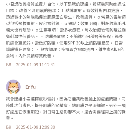
小君想改善膚質並提升自信，以下是我的建議，希望能幫助她達成
目標： 改善凹洞疤痕的選項： 1. 點陣雷射 o 有效針對凹洞疤痕，
透過微小的熱能點促進膠原蛋白增生，改善膚質。 o 常見的雷射類
型包括飛梭雷射、皮秒雷射等。 o 優點：效果明顯，對細紋與毛孔
粗大也有幫助。 o 注意事項：需多次療程，每次治療後需防曬並避
免刺激性保養品。 • 防曬是關鍵：不論進行何種醫美療程，術後
肌膚會更脆弱，需做好防曬，使用SPF 30以上的防曬產品。 日常
護膚補充建議： • 飲食調理：多攝取含膠原蛋白、維生素A和E的
食物，內外兼顧膚質改善。
B8
2025-01-09 11:12:31
Er Yu
我會建議小君選擇皮秒雷射，因為它能夠改善臉上的痘疤問題，同
時能均勻膚色、提升肌膚的緊緻度，讓肌膚更平滑細緻。另外一項
好處是它恢復期短，對日常生活影響不大，適合需要經常上鏡的職
業。
B9
2025-01-09 12:09:30