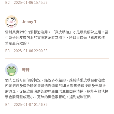
B2
2025-01-06 15:45:59
Jenny T
雷射其實對於凹洞根治沒用，「真皮移植」才是最終解決之道。醫
生會依照皮膚凹洞的實際狀況將其補平，所以直接做「真皮移植」
才是最有效的。
B3
2025-01-06 22:00:33
軒軒
個人也曾有類似的情況，經過多次諮詢，推薦蜂巢皮秒雷射治療
凹洞疤痕及膚色暗沉皆可透過蜂巢的MLA 聚焦透鏡技術及光學折
射原理，促使皮膚底層的膠原蛋白增生和凹疤填補，還能有效地撞
擊色素沉澱成更小、更碎的黑色素顆粒，達到減淡斑點
B4
2025-01-07 01:46:39