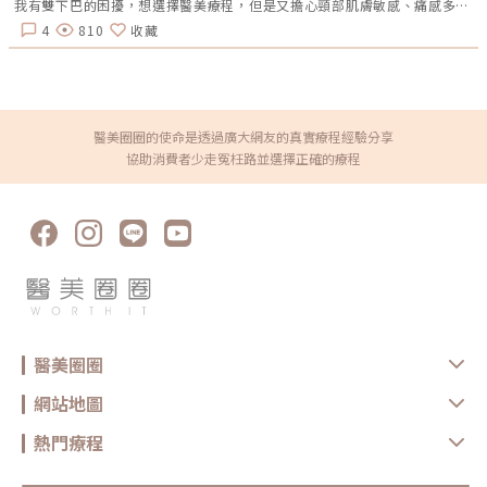
我有雙下巴的困擾，想選擇醫美療程，但是又擔心頸部肌膚敏感、痛感多，想知道合適的醫美有哪些？想解決雙下巴、頸紋的困擾～
在真皮層肥胖紋是由真皮層中膠原纖維與彈性纖維被過度拉扯、斷裂，以及
後續的組織重塑所形成的。表層保養品作用範圍多半止於角質層或表皮，較
4
810
收藏
難深入真皮層進行實質修復。 紋路具結構性與疤痕性特質肥胖紋並不是單
純的乾燥紋路，而是皮膚結構的變形重組。即便表面被滋潤，裂縫與纖維斷
裂仍存在，無法被「填滿」或完全修復。 保濕與柔軟化為主，修復能力有
限多數乳液或精華能提供保濕、柔軟、減輕乾癢或讓紋路變得不那麼刺眼的
效果，但不能保證真的「淡化」或「消除」肥胖紋。這是因為它們缺乏足夠
的刺激因子，無法啟動膠原纖維再生或纖維重建。因此，在面對中後期或已
成熟的肥胖紋時，許多人會考慮搭配醫美療程，如雷射、微針、電波等，來
醫美圈圈的使命是透過廣大網友的真實療程經驗分享
加強改善效果。醫美如何改善肥胖紋？醫美療程比較表肥胖紋屬於真皮層纖
協助消費者少走冤枉路並選擇正確的療程
維斷裂，因此醫美治療的核心原則就是 刺激膠原蛋白與彈力纖維再生，讓
皮膚重新填補紋路。以下是目前常見的醫美療程： 醫美療程 療程名稱 原理
適合肥胖紋階段 效果特色 恢復期 雷射 585黃雷射 飛梭雷射 利用雷射能量
在真皮層製造微創刺激，促進膠原蛋白增生與重組 新生紅紋、成熟白紋皆
可 淡化紋路顏色、改善凹凸感 約3-7天泛紅結痂 電波 矽谷電波 鳳凰電波
高頻電流轉化為熱能，刺激膠原蛋白收縮與新生 各階段皆可 緊緻肌膚、改
善紋路鬆弛 幾乎無恢復期 微針電波 墨菲斯電波 時空E電波 細針穿刺皮膚並
輸送能量，刺激修復與膠原增生 新生紅紋、早期白紋 增加彈性、改善紋路
深度 2-5天紅腫 微針療程 得美微針筆 利用極速垂直運轉技術，每秒製造高
達1,920個微細創口，刺激膠原蛋白新生 新生紅紋、早期白紋 增加彈性、
改善紋路深度 3–7天逐漸緩解 注射療程 PRP/PLT凍晶 將填充或修復物質注
入真皮層，改善紋路凹陷 成熟白紋 填補紋路、刺激組織修復 依注射物不同
複合式療程 - 雷射+電波+注射等搭配 依個人需求客製化 效果更全面 依組合
醫美圈圈
不同 肥胖紋醫美費用大約多少？實際價格會依照診所、醫師、療程次數有
所差異，僅供參考，以下提供常見區間：飛梭雷射/皮秒雷射：NT$50,000-
100,000微針電波：NT$30,000-50,000PRP/PLT凍晶：PRP 單次約
網站地圖
NT$15,000 至 30,000元；若選擇PLT凍晶，10瓶的製備費用約為
NT58,000 元起。延伸閱讀：鑽石超塑效果好嗎？適用族群、費用與副作用
熱門療程
完整解析INDIBA英特波效果、價格一次看！網友分享真實心得肥胖紋常見
問題 QAQ1. 肥胖紋能完全消除嗎？大多數情況下，肥胖紋屬於永久性痕
跡，無法「100%抹去」。但透過醫美療程，可以讓紋路顏色淡化、深度變
淺，整體肌膚外觀看起來更平滑。Q2. 肥胖紋要趁早治療嗎？是的。紅色或