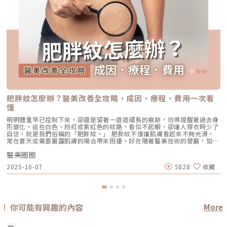
肥胖紋怎麼辦？醫美改善全攻略，成因、療程、費用一次看
懂
明明體重早已控制下來，卻還是留著一道道細長的痕跡，彷彿提醒著過去身
形變化。這些白色、粉紅或紫紅色的紋路，看似不起眼，卻讓人穿衣時少了
自信，就是我們俗稱的「肥胖紋。」 肥胖紋不僅讓肌膚看起來不夠光滑，
常在夏天或需要展露肌膚的場合帶來困擾。好在隨著醫美技術的發展，如今
想改善肥胖紋，已經有了更多有效的選擇。 這篇文章將帶你全面了解肥胖
醫美圈圈
紋形成原因、為什麼保養品難以改善，到各種肥胖紋醫美改善方式的解析，
以及不同療程的效果、費用與恢復期比較，如果你正在為肥胖紋煩惱，這篇
2025-10-07
5828
收藏
就是你的完整指南！什麼是肥胖紋？與妊娠紋有什麼不同？肥胖紋
（Stretch Marks，學名為皮膚擴張紋）是當體重快速增加、或青春期身體
迅速成長時，真皮層中的膠原纖維與彈性纖維會被過度拉扯、斷裂，進而引
起組織重組與疤痕樣變化。同時，紋路區域的表皮也會出現萎縮、變薄的情
況。肥胖紋特徵 初期：呈現紅色或紫紅色，稱為「新生肥胖紋」 後期：顏
色逐漸變淡，轉為白色或銀白色，觸感略凹陷 常見部位：腹部、大腿、臀
你可能有興趣的內容
More
部、手臂、胸部與妊娠紋的差異妊娠紋是女性懷孕時因肚子迅速膨脹所產生
的紋路，本質上與肥胖紋相同，都是皮膚被過度拉扯造成。差別只在於「發
生的原因」，而非紋路本身。 紋路名稱 誘發因素 主要發生部位 肥胖紋 快