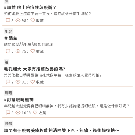
臉
速增重或快速減重，體重在短期內大幅波動。 腹部、大腿、臀部、手臂、
#請益 臉上痘痘該怎麼辦？
胸部。 妊娠紋 懷孕期間，腹部極速膨脹，加上荷爾蒙（如鬆弛素、皮質
醇）變化，使皮膚纖維更脆弱。 腹部、胸部、大腿、臀部。 肥胖紋的高風
如何讓臉上痘痘不要一直長，痘疤該做什麼手術呢？
險族群，誰容易出現？雖然不是每個人都會長出肥胖紋，但有些人天生就是
「高風險族群」，出現機率比別人高得多。這和皮膚的彈性、荷爾蒙變化，
3
980
收藏
以及身形變化的速度息息相關。若正好符合以下特徵，就要特別小心，因為
肥胖紋很可能悄悄找上門！ 青春期快速長高或發育：青春期是肥胖紋的好
毛髮
發期，尤其在身高驟增或體態急速變化時，皮膚真皮層的纖維難以跟上成長
速度，因此常在大腿、臀部、手臂等處出現初期紅色或紫紅色紋路。 體重
＃請益
短期內大幅增減：不論是快速增胖或快速減重，短期內的體重劇烈波動都會
請問頭髮ÂÂ毛燥Â該如何處理
讓皮膚承受拉扯壓力。這類人群的肥胖紋通常分布在腹部、腰側或大腿外
側。 懷孕中的女性：孕期腹部快速膨脹，加上荷爾蒙變化（如鬆弛素與皮
0
750
收藏
質醇上升，讓皮膚更脆弱），妊娠紋幾乎成為孕婦的共同困擾。它和肥胖紋
本質相同，只是誘因來自懷孕。 長期使用類固醇藥物：外用或口服類固醇
臉
藥物可能抑制膠原蛋白合成，使皮膚變得更薄、更脆弱，進而增加肥胖紋或
皮膚萎縮紋的發生機率。 家族遺傳：遺傳基因也會影響皮膚纖維的強韌
毛孔粗大 大家有推薦改善的嗎?
度。如果父母曾有明顯的肥胖紋或妊娠紋，子女出現的風險也會相對提高。
常常化妝日積月累後毛孔就像草莓一樣素顏讓人覺得可怕?
肥胖紋治療的最佳時機肥胖紋並不是一夜之間形成的，而是隨著時間逐漸從
紅紫色轉為白色。不同階段的肥胖紋，對治療的反應也不一樣。掌握正確的
7
816
收藏
治療時機，不僅能提升效果，也能省下不少時間與金錢。 新生肥胖紋（紅
色、紫紅色）這個階段血管仍然活躍，紋路顏色偏紅或紫紅，表示組織修復
能力還存在。此時進行雷射、微針或其他刺激膠原蛋白的療程，效果通常最
眉眼
好，淡化速度也較快。 成熟肥胖紋（白色、銀白色）隨著時間久了，血管
#討論眼睛無神
逐漸退化，紋路變成白色或銀白色，觸感略凹陷。這類「陳年肥胖紋」改善
難度較高，通常需要較多次療程，並建議搭配複合式治療（如雷射＋電波或
年紀越大越覺得自己眼睛無神，我有去諮詢過提眼瞼肌，還是做什麼好呢？
注射）才能達到明顯效果。 越早治療，越省時省錢如果等到肥胖紋完全變
3
1098
收藏
白後才開始治療，不僅淡化效果有限，還需要更多次數與更長的療程時間。
相較之下，及早治療能在紋路還「年輕」時就有效抑制惡化，效果明顯、費
用也相對省。為什麼擦乳液或保養品效果有限？很多人一發現肥胖紋，就立
頸部
刻狂擦乳液或買一堆「淡化紋路」的保養品，但用了好一陣子卻發現效果有
請問有什麼醫美療程能夠消除雙下巴、無痛、術後恢復快～
限。為什麼會這樣呢？其實關鍵就在於肥胖紋的形成機制，它來自皮膚深層
的結構改變，所以光靠表層保養，很難真正達到改善。 肥胖紋的核心問題