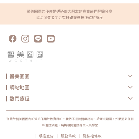
醫美圈圈的使命是透過廣大網友的真實療程經驗分享
協助消費者少走冤枉路並選擇正確的療程
醫美圈圈
網站地圖
熱門療程
刊載於醫美圈圈內的資訊僅用於教育目的。我們不提供醫療諮詢、診斷或建議。如果遇到任何
的醫療問題，請與相關醫療專業人員聯繫
|
|
|
|
版權宣告
服務條款
隱私權條款