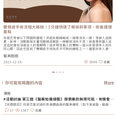
雙眼皮手術流程大揭秘！3分鐘快速了解術前事項、術後護理
重點
你是否常被以下問題困擾呢？笑起來眼睛瞇成一線像消失一樣！常被人說很
累、無神、沒睡飽每次畫完眼線或眼影一睜眼就消失不見！總是羨煞藝人或
混血兒擁有深邃迷人的電眼嗎？追求明亮動人的雙眸一直以來是很多人的共
同心願，因此也造就了雙眼皮手術為炙手可熱的療程之一！儘管許多人會使
用雙眼皮貼來輔助營造出電眼效果，但又擔心長期使用會導致眼皮鬆弛、下
醫美圈圈
垂的問題。不如透過雙眼皮手術是一勞永逸的最佳選擇！不僅能使眼睛變明
亮、有神，還能提升五官比例變得更加精緻，充分展現出個人魅力。在接受
2023-12-19
2606
收藏
雙眼皮手術前，請跟隨小編的引導，迅速掌握術前注意事項以及手術流程。
雙眼皮手術前的關鍵：期待與現實的差距在考慮是否接受雙眼皮手術時，最
關鍵的是了解自己的眼部特徵，而不是拿著喜愛的藝人照片就要複製相同的
眼睛。雙眼皮手術並不是僅按照自己所想即可實現，而是要充分了解手術的
可能性。建議與醫師確實仔細溝通，以確保實際執行時，醫師能完全理解彼
此期望的目標，避免與期待產生落差。此外，在安排手術時間時，需謹慎規
你可能有興趣的內容
More
劃充足的恢復期，有足夠的時間才能促進傷口消腫和癒合速度，最後也能順
利達到理想的效果。雖然雙眼皮手術是最熱門也是最普遍的醫美療程，但請
務必諮詢專業醫師，讓專業醫師根據每個人的眼部狀況、臉部整體比例，定
其他
制最理想的療程方案，讓雙眼更加璀璨動人。雙眼皮手術前，需要了解的5
#活動討論 第三週《醫美知識接龍》探索美的無限可能．有機會贏取專屬好禮
大要點1.術前兩週請避免使用雙眼皮貼。2.術前一週應避免攝取辛辣刺激性
的食物、菸、酒精，以及活血保健食品或中藥材。3.術前前一晚，盡量減少
【本週題目】你是否嘗試過針對身體曲線的醫美療程（如冷凍減脂、瘦瘦針等）？是什麼原因讓你想做這項療程？這療程花費大約多少？【本週活動時間】10/28（一）AM09:00-11/03（日） PM23:59【活動獎勵】《7-11購物金50元》抽10名會員【活動方式】活動期間每週一AM09:00將在活動討論區發布討論主題，請在該討論主題回覆符合問題的留言。若經查詢發佈無意義的回文，則喪失抽獎、獲獎資格。例如：非主題回覆、未完整回覆等。將從符合留言規則的參與者中抽出 10名「專業討論獎」得獎者。此外，官方還會評選出最佳留言者，這些留言者將優先納入抽獎範圍，以提升其被抽中的機會。於每週日23:59留言截止，經核對皆符合活動規範，將於次週一抽出10名幸運得獎者。乙組會員帳號當週僅限留言乙次。若當週獲獎的會員帳號，次週仍可參與留言和抽獎。會員連續4週參與醫美知識接龍活動者，將有額外抽「每週成就獎」的機會，可獲得「7-11購物金100元」作為獎勵。每週一於討論區對應主題最下方公布得獎名單，並且用站內信通知得獎會員須加入「醫美圈圈官方LINE」以利獎勵發放。
水分攝取，避免熬夜或長時間用眼，以免引起眼皮浮腫，影響術前評估。4.
手術當天需再次進行沐浴與避免化妝。5.術後如果沒有發生其他不適的狀
17
1567
收藏
況，即可回家休養，無需住院。雙眼皮手術流程大揭密！1.專業醫師諮詢與