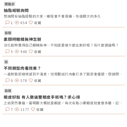
評估由於每個人適合的雙眼皮手術方式都有差異，醫師會根據眼皮鬆弛、下
腰腹部
垂程度、眉眼間距等各項因素來評估，才能為消費者定制合適的手術方式。
同時，消費者也應主動提供個人病史、過敏藥物等相關資料，以確保後續手
抽脂經驗詢問
術能夠順利進行。2.規劃量身訂製的雙眼皮在醫師瞭解消費者的基本情況
想詢問有抽脂經驗的大家，療程會不會很痛、恢復期大約多久
後，將進一步詢問對術後的期望，包括雙眼皮的高度和形狀等細節。醫師會
憑藉豐富的臨床經驗和美學觀點提供適當的建議。此外，雙眼皮的形狀主要
1
654
收藏
可分為3種類型。(1)開放式：雙眼皮褶皺與睫毛平行呈現，不僅突顯眼部深
邃和立體感，還能令眼神變得更加璀璨。(2)半開方式：褶皺線至眼尾逐漸
眉眼
擴寬，讓整體眼部賦予深邃放大的效果。(3)封閉式：褶皺線連接至眼頭，
是亞洲人最普遍的雙眼皮形式。3.進行雙眼皮手術與醫師諮詢完畢的雙眼皮
素顏時眼睛無神怎辦
方向和期望後，醫師會先進行局部麻醉，隨後即進入手術階段，過程約莫45
沒化妝時覺得自己眼睛無神⋯不知道要做什麼比較好呢？有什麼建議嗎？
至90分鐘。4.術後回診追蹤術後應遵照醫師的指示按時回診，且遵循醫師使
用藥物。在術後5至7天回診拆線及評估復原情況。如果出現紅腫應適時以冰
5
948
收藏
敷減緩腫脹。雙眼皮手術術後6大重點事項1.術後連續2天需定時冰敷，應每
2小時更換一次冰敷袋。2.術後可能出現瘀青和腫脹，這是正常現象，預計
在2至3週左右會逐漸減退。3.術後2至3週才能開始使用隱形眼鏡。4.術後淤
臉
血如果尚未完全消退，應避免陽光曝曬，盡量減少外出活動。5.術後1個月
不同類型肉毒效果？
內應戒菸、酒、避免過度疲勞以及禁食刺激性辛辣食物，避免影響傷口癒合
速度。6.術後1個月內應避免倒立、提重物和參與較激烈的運動，避免眼部
一直對臉部線條感到不滿意，但常聽說打肉毒打多了臉部會僵硬，想請問有施打過的人的真實感受，大概需要多久補打一次？以及不同品牌的差異？謝謝！
增壓。
0
578
收藏
眉眼
眼皮好鬆 有人做過雙眼皮手術嗎？求心得
之前突然暴瘦，最明顯大概就是眼皮，每次有點小累眼皮就會變多層，記得有縫得跟釘的，大家有沒有做過雙眼皮的？可以分享嗎?
7
1177
收藏