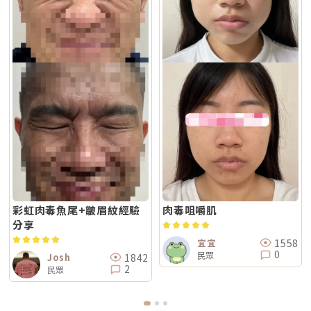
（以真皮層為主），常被用於緊緻與支撐感相關需求。鳳凰電波即屬於單極
任何除斑型雷射都可能有反黑風險，但 Reepot 因熱傷害較低、加上冷卻系
題屬於哪一種。臉部老化常見可分成四大類：組織鬆弛下垂、結構性凹陷、
射頻應用。雙極電波：則是將能量集中在兩個電極之間，作用範圍相對較
統保護，發生率較低。術後的關鍵在於防曬和保濕，尤其治療後一週避免曝
皺紋形成、膚質老化。電波和音波主要處理的是「鬆弛與下垂」這一類問
淺，較常被用於膚質細緻、表層改善等需求。無雙電波的特色，在於將單極
曬、蒸氣、刺激性保養品。若依照術後指示照護，能大幅降低色素反應的機
題。電波偏向改善皮膚鬆弛、細紋與緊緻度；音波偏向改善輪廓下垂、嘴邊
與雙極兩種模式結合於同一療程設計中。根據官方資料，DENSITY 可透過
會。Q4：敏感肌或薄皮膚適合做 Reepot 嗎？Reepot 的能量模式相對溫
肉與下顎線模糊。但如果是太陽穴凹陷、淚溝、臉頰凹陷這類結構性凹陷，
不同射頻模式，將能量分別作用於深層與淺層皮膚。因此，兩者並不是「誰
和，加上冷卻保護，對敏感肌而言較為友善。但敏感肌的特性是屏障本身不
或是斑點、色素沉澱這類膚質問題，單靠電波或音波不一定能解決，需要搭
比較高級」，而是設計邏輯不同。若主要需求為輪廓拉提與緊緻，單極射頻
穩定，因此治療前仍需要專業檢視膚況，若正處於發炎、乾裂或紅敏期，建
配其他療程評估。第二，不要只看價格，更要看療程規劃是否合理電波音波
為主的療程通常較符合需求；若希望同時兼顧膚質細緻與輕度緊緻，複合式
議先穩定皮膚後再安排療程。Q5：做 Reepot 之後多久可以搭配其他醫美
的價格會受到儀器種類、探頭、發數、施作部位、能量設定與診所規劃影
電波療程則可能更具彈性。效果差異：拉提感、緊緻感、膚質感不一樣1. 拉
療程？治療後皮膚需要時間恢復，因此若要搭配保濕導入、水光等溫和療
響。價格便宜不一定不好，但如果只用價格做決定，很容易忽略真正重要的
提感如果你的主要困擾是「臉部鬆弛」、「下顎線不清楚」或「嘴邊肉變明
程，通常約 2～3 週即可視膚況安排；若是皮秒、飛梭、強效換膚或注射等
事：這療程到底有沒有符合你的臉部狀況？同樣是音波，有人需要加強下顎
顯」，鳳凰電波通常是較常被討論的選項之一。其應用多與輪廓緊緻與鬆弛
刺激性較高的項目，建議至少間隔 4 週再評估。適當的間隔能降低反黑與過
線，有人需要處理嘴邊肉；同樣是電波，有人重點在眼周細紋，有人重點在
改善相關，常見於臉部、眼周與身體的緊緻與平滑需求。2. 膚質感如果你的
度刺激的風險，也讓後續療程效果更穩定。Q6：Reepot 的療程費用大約是
臉頰鬆弛。規劃不同，效果自然也會不同。所以選療程時，不只要問「多少
問題不是明顯鬆弛，而是「皮膚看起來粗」、「毛孔明顯」、「妝感不服
多少？Reepot 的價格會依照治療部位、所需的能量深度、是否搭配其他療
錢」，也要問清楚：使用什麼儀器？施作哪些部位？大約發數或治療範圍怎
貼」或整體氣色較疲累，無雙電波的複合式能量設計相對較符合這類需求。
程以及整體規劃次數而有所差異。一般費用多落在一萬至三萬多元之間，但
麼規劃？為什麼我的狀況適合這個療程？第三，確認儀器來源、探頭耗材與
除了緊緻效果外，也常被用於膚質細緻與整體質感提升，因此常被市場定位
實際金額仍需依個人斑點狀況與療程組合評估後才能確認。建議先安排諮
施作人員電波音波屬於能量型醫美療程，安全性和儀器來源、探頭耗材、操
為入門型抗老或精緻型電波療程。3. 自然度兩者都屬於非侵入式療程，因此
詢，由專業醫療人員確認膚況後提供最適合的治療方案與費用。Q7：
作經驗都有關。建議選擇前可以確認是否為合法原廠認證儀器、是否使用原
通常不會像手術或填充療程一樣產生立即的結構性改變，效果多半呈現為漸
Reepot 術後的人工皮需要貼多久？Reepot 治療後會在局部覆蓋人工皮，
廠探頭或合規耗材，以及是否由合格專業醫療人員評估與操作。另外，醫師
進式、自然型。常見的效果訴求差異在於：鳳凰電波多偏向輪廓線條與緊緻
主要是保護剛治療的肌膚並協助屏障修復。人工皮不建議自行撕除，多數人
的臉部解剖概念與美感判斷也很重要。因為電波音波不是「能量越強越
感的提升；無雙電波則較偏向整體膚質細緻、緊實與光澤感的改善。哪一種
會在約兩週左右回診時，由醫療人員視膚況協助取下。人工皮脫落後，治療
好」，而是要看你的皮膚厚度、脂肪量、鬆弛程度、臉型比例去調整。過度
比較痛？無雙電波真的比較不痛嗎？疼痛感是很多人選療程時最在意的問
部位的色素也會在這段期間逐漸代謝、變淡。斑點帶來的影響，往往不只是
治療不一定更漂亮，反而可能不自然或效果不如預期。第四，效果需要時
題。以療程設計來看，鳳凰電波因為以單極射頻為主，能量感通常會比較明
外觀變化，更讓人感到氣色黯淡、不如以往。隨著醫美技術不斷推陳出新，
間，不要用術後當天判斷成敗電波和音波都是透過熱能刺激膠原蛋白反應，
顯。部分人會形容為熱、刺、酸、脹，尤其在骨感較明顯或皮膚較薄的位
Reepot AI 時光雷射為色素治療帶來更精準、可控的方式，讓除斑不再停留
不是做完當天就完成全部效果。部分人術後會先感覺皮膚變緊、輪廓比較
置，感受可能更強。無雙電波則因為設計上有SAC智能冷卻系統與RIC即時
在效果難預測的時代。期望這篇文章能幫助你清楚掌握除斑方向與選擇，在
彩虹肉毒魚尾+皺眉紋經驗
肉毒咀嚼肌
順，但真正的膠原蛋白新生與重組，通常需要數週到數月慢慢發生。所以做
阻抗偵測補償系統等設計，因此為舒適度較高的電波療程。但這裡要講清
規劃療程時，也建議由專業醫師根據膚況量身評估，找到最適合、安全的改
完後不要急著用第一天的樣子判斷有沒有用，也不要因為短期內沒有巨大變
分享
楚：不痛不代表完全沒感覺，舒適也不代表每個人都一樣。疼痛感會受到很
善方式。★溫馨提醒★小編要提醒大家，醫療並非單純的商業交易，所有的
化就立刻否定療程。非侵入式拉提的特色通常是漸進、自然，而不是突然大
多因素影響，包括： 個人耐痛程度 施作部位 能量設定 是否敷麻 醫師手法
療程都伴隨著風險。因此，作為消費者應該謹慎選擇合適的醫療方案，以確
幅改變。第五，不要期待一次療程解決所有老化問題臉部老化不是只有皮膚
1558
宜宜
皮膚厚薄與骨感程度 當天身體狀態所以比較精準的說法是：無雙電波通常
保安全與健康。
鬆而已，還可能包含膠原蛋白流失、脂肪位移、骨架支撐變弱、皮膚厚度改
0
民眾
被定位為舒適度較佳；鳳凰電波能量感通常較明顯。但實際感受仍需依個人
1842
Josh
變等不同層次的問題。電波可以改善皮膚緊緻度與膚質，音波可以幫助輪廓
狀況而定。常見迷思一：鳳凰電波一定比無雙電波強嗎？不一定。「強」要
2
拉提與深層支撐，但它們不一定能取代針劑、填充、雷射、手術或其他療
民眾
看你指的是哪一種強。如果說的是深層拉提、輪廓緊緻，鳳凰電波確實是經
程。比較正確的觀念是：電波音波不是萬能療程，而是抗老規劃中的一部
典代表。但如果是膚質、細緻度、毛孔與整體保養感，無雙電波可能更符合
分。真正適合你的方式，應該要根據你的老化程度、臉部條件、預算與期待
期待。這就像健身一樣，重訓和瑜伽都能讓身體變好，但目標不同。你想練
效果一起評估。電波音波常見問題 FAQQ1：電波跟音波哪個比較痛？不一
線條、核心、柔軟度，還是想增加肌力？療程也是同樣邏輯。選擇醫美療
定。電波多半是熱感、刺熱感；音波則常見深層痠脹感或一點一點的刺激