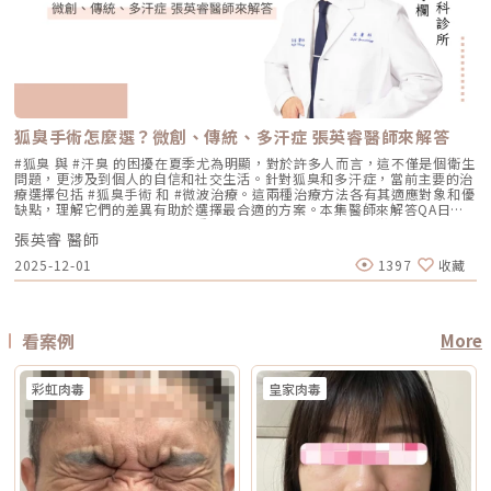
了。Q4：我是容易泛紅的敏感肌或酒糟肌，也能做醫美縮毛孔嗎？需經醫
這類療程概念延伸而來。由於屬於非侵入式，不需要手術或注射，且通常恢
應立即聯絡診所處理。6. 色素代謝期間避免使用磨砂、卸妝棉與去角質產
的人 中重度鬆弛、皮膚明顯下垂、多餘皮膚較多，且能接受手術恢復期的
師審慎評估。敏感肌或酒糟肌因皮膚屏障較脆弱，若在發炎尚未穩定的情況
復期較短；效果可能在療程後逐漸顯現，並隨著時間持續變化。鳳凰電波適
品。7. 修復期需加強保濕並確實做好防曬。Reepot 的優勢到底在哪？與傳
人 麻醉方式 多數不需麻醉，或依疼痛耐受度使用表面麻醉、舒緩方式 依機
下進行高能量雷射，可能增加泛紅加劇或刺激反應的風險。因此治療重點通
合施打族群鳳凰電波比較常被期待用在以下需求： 臉部鬆弛感 下顎線不清
統雷射比較 療程項目 傳統除斑雷射 Reepot AI時光雷射 冷卻保護 冷卻可能
型、能量與個人耐受度，可能不需麻醉或搭配舒緩方式 通常需要局部麻
常會先放在「穩定膚況與降低發炎反應」，並依個別狀況調整可能的誘發因
楚 嘴邊肉或輪廓線變模糊 眼周細紋與鬆弛 身體局部肌膚鬆弛 常被作為年度
較簡單、 熱傷害風險較高 -2°C 到-6°C冷卻 +血管保護， 反黑風險較低 精
醉、舒眠麻醉或全身麻醉，依手術範圍而定 療程時間 約45分鐘至2小時，
素。待肌膚穩定後，再由醫師評估選擇較溫和的療程，例如微針類療程或能
型保養選項之一不過要特別注意，任何非侵入式儀器療程都不是拉皮手術，
準度 多仰賴醫師經驗判斷 斑點範圍、能量輸出 AI影像分析＋自動調能增精
依部位與發數不同 約30分鐘至1.5小時，依部位與發數不同 約2至4小時以
量可精準控制的微針電波，以循序漸進方式改善毛孔粗大與膚質細緻度。
也不是填充療程。它比較適合用來改善輕度到中度鬆弛，若已經有明顯皮膚
準 舒適度 熱感明顯，需敷麻 即時冷卻系統，可不需敷麻 反黑風險 較高 較
上，依手術範圍與複雜度不同 修復期 多數人修復期短，可能有暫時泛紅、
Q5：我平常有在擦酸類或A醇縮毛孔，做醫美前後需要停用嗎？建議暫停使
下垂、脂肪位移或組織支撐不足，仍需要由專業醫師評估是否需搭配其他療
低 混合型斑點 需搭配其他療程，分次處理 AI辨識斑點深淺類型， 能同步處
腫脹或熱感 多數人修復期短，可能有暫時泛紅、痠脹、觸痛感 修復期較
用，但實際時間需依療程種類與個人膚況調整。酸類（如果酸、水楊酸）與
程。什麼是DENSITY RF無雙電波 ？無雙電波的英文名稱為 DENSITY，由
理多種斑點 療程次數 修復期 可能需多次，修復期較長 單次有感改善、修復
長，可能有腫脹、瘀青、傷口照護與拆線需求 效果出現時間 部分人術後先
A醇會促進角質代謝，可能在療程前後增加肌膚敏感度，使刺激反應（如泛
Jeisys Medical 推出。根據 DENSITY 官方資料，這套系統使用單極與雙極
期更短 適合性 適合多數色斑但風險略高 適合希望快速、低風險改善的族群
有緊實感，完整效果通常隨膠原蛋白新生逐漸出現 部分人術後有緊繃感，
狐臭手術怎麼選？微創、傳統、多汗症 張英睿醫師來解答
紅、乾燥）加劇，並提高色素沉澱的風險。一般常見建議為：療程前約3–7
高頻能量，可將能量傳遞到淺層與深層皮膚組織。它和傳統單一電波不同的
Reepot AI時光雷射禁忌症以下情況在接受 Reepot 治療時需特別注意，需
拉提效果通常會在數週至數月逐漸明顯 術後消腫後逐漸看出效果，完整自
天暫停使用，術後約1–2週再視肌膚修復狀況逐步恢復。但實際仍應依醫師
地方，在於它主打「單極 + 雙極」的複合式能量設計。單極偏向較深層作
由醫療人員審慎評估：1. 具有光敏感體質或正在使用感光藥物者若皮膚對光
#狐臭 與 #汗臭 的困擾在夏季尤為明顯，對於許多人而言，這不僅是個衛生
然度需等待恢復期 維持時間 約1年至1年半以上，依個人體質、老化速度與
評估為準。在停用期間，建議以溫和清潔、加強保濕與修護（如玻尿酸、神
用，雙極則偏向較表層、較集中，因此在療程定位上，無雙電波常被形容為
線反應特別強烈，或正在使用會增加光敏性的藥物，治療後發生刺激或色素
問題，更涉及到個人的自信和社交生活。針對狐臭和多汗症，當前主要的治
保養而定 約1年至1年半以上，依個人體質、發數、能量與保養而定 通常可
經醯胺等），並落實防曬措施，協助肌膚穩定修復。擺脫毛孔焦慮，找回平
兼顧： 深層緊緻 淺層膚質 細紋改善 毛孔與光澤感 整體肌膚精緻度
反應的風險較高。2. 三個月內曾使用口服 A 酸A 酸會影響皮膚角質更新與
療選擇包括 #狐臭手術 和 #微波治療。這兩種治療方法各有其適應對象和優
維持數年，但仍會隨年齡與老化速度改變 優點 非侵入式、修復期短、膚質
滑自信肌對抗毛孔粗大是一場長期抗戰，它需要你改變不良的生活習慣、建
DENSITY 採用 sequential monopolar + bipolar RF，也就是序列式單極
修復速度，使治療後的反應加劇，因此仿單建議需完全停藥至少三個月。3.
缺點，理解它們的差異有助於選擇最合適的方案。本集醫師來解答QA日常
與緊緻感改善自然 非侵入式、修復期短、對輪廓線與深層支撐較有針對性
立正確的居家保養觀念，並適時借助醫美科技的強大力量來突破瓶頸。現在
與雙極射頻能量，並搭配冷卻與即時阻抗校準等設計。無雙電波適合施打族
最近三到六個月內接受過填補注射包括玻尿酸、洢蓮絲、舒顏萃等填充劑，
生活中該如何減少體味產生？重點摘要：00:00 開場00:05 微創旋轉刮刀狐
拉提幅度通常較明顯，適合較嚴重鬆弛者 限制 對非常明顯的下垂或多餘皮
的醫美技術已經能為各種膚況提供客製化的解決方案，如果不確定自己到底
群無雙電波常被期待用在以下族群： 臉沒有嚴重鬆弛，但開始覺得輪廓不
為避免能量影響填充物穩定性，需由醫療人員評估治療時機。4. 三個月內接
張英睿 醫師
臭手術與傳統狐臭手術法之比較00:40 狐臭手術治療效果如何？01:55 狐臭
膚，改善幅度有限 對膚質、毛孔、細紋的改善不一定比電波明顯 需開刀、
是屬於哪一種毛孔類型，或者不知道該從哪一個療程下手，建議直接安排時
夠緊 膚質變粗、毛孔變明顯 乾燥細紋、光澤感下降 想做電波，但怕疼痛感
受過磨皮或其他侵入性治療若表皮尚未完全恢復，過早進行雷射可能造成過
和多汗我都有，但我能使用狐臭手術嗎？02:33 狐臭治療建議幾歲開始做？
有傷口與恢復期，風險與費用通常較高 電波音波哪個好？不要只問哪個
間到專業的醫美診所進行諮詢。透過醫師的專業評估，甚至搭配高階的肌膚
2025-12-01
1397
收藏
太強 想要自然型、精緻型保養 希望同時處理緊緻與膚質所以如果說鳳凰電
度刺激或延長恢復期。5. 懷孕與哺乳期間仿單中明確列為需避免的狀況，主
03:08 微波治療後汗水會跑到其他部位嗎？04:21 日常生活中該如何減少體
強，要問哪個適合你很多人會問：「電波跟音波哪個效果比較好？」但這個
檢測儀器，才能為你規劃出最精準、最不走冤枉路的縮毛孔計畫！★溫馨提
波比較偏「輪廓拉提主力」，無雙電波就比較像「緊緻 + 膚質管理」的複合
要基於安全性與荷爾蒙變動的不確定性雖然非侵入性，但仍建議暫緩治療。
味產生？張英睿皮膚專科診所官網 : http://www.skinbook.com.tw/張英
問題其實很容易問錯方向。因為電波和音波不是同一種東西，它們就像健身
醒★小編要提醒大家，醫療並非單純的商業交易，所有的療程都伴隨著風
型選項。無雙電波 vs 鳳凰電波比較 比較療程 DENSITYRF 無雙電波
6. 正在發生皮膚感染者例如開放性傷口、細菌或病毒感染（如皰疹等），需
睿皮膚專科診所 FB ：https://www.facebook.com/Taipeiskinclinic張英
裡的重量訓練和有氧運動，都能讓身體變好，但訓練目標不一樣。 想改善
險。因此，作為消費者應該謹慎選擇合適的醫療方案，以確保安全與健康。
ThermageFLX 鳳凰電波 能量類型 單極+雙極射頻 單極射頻 作用原理
完全痊癒後才能進行雷射。7. 有皮膚癌病史者為避免引發不必要的風險或延
睿皮膚專科診所Instagram：
膚質、緊緻、細紋：可以優先評估電波。 想改善下垂、輪廓線、嘴邊肉：
αLPHA專利交替脈衝加熱技術 射頻RF系統 主要特色 深淺層複合加熱 深層
誤病情追蹤，此類族群需避免或必須在專科醫師嚴格評估下進行。8. 未滿十
https://www.instagram.com/drdeungskinclinic/張英睿皮膚專科診所地
可以優先評估音波。 如果同時有鬆和垂：可以和醫師討論電音波搭配。這
看案例
More
容積式加熱 療程定位 膚質、細緻、緊緻並重 輪廓、拉提、緊實為主 適合族
八歲者不建議未成年人接受此類治療，除非有醫療必要且經監護人與專業醫
址：新北市板橋區文化路一段118號電話：(02)-2250-6065LINE：
也是為什麼現在很多醫師會用「複合式療程」來做規劃。不是每個人都只需
群 輕中度鬆弛、膚質粗糙、 毛孔細紋 中度鬆弛、下顎線模糊、 輪廓下垂感
師共同評估。AI時光雷射常見問題FAQQ1：Reepot AI時光雷射和傳統除斑
@xat.0000195926.1nzhttps://page.line.me/xat.0000195926.1nz?
要一種療程，而是要看老化主要發生在哪一層，再決定適合電波、音波，還
冷卻技術 五階七段冷卻系統 分段噴灑冷媒 探頭 雅典娜探頭：臉部 宙斯探
雷射有什麼最大差別？Reepot 的能量作用以機械式震動為主，而非傳統以
openQrModal=true
是兩者搭配。電波音波可以一起打嗎？可以，但不是每個人都一定需要。電
頭：身體 愛神探頭：眼周 紫鑽探頭：臉/四肢 碧眼探頭：眼周 藍鑽探頭：
彩虹肉毒
皇家肉毒
熱破壞色素為核心的方式，因此對周邊組織較為溫和，修復期相對短。搭配
波和音波作用原理不同，所以在醫師評估下，兩者確實可以搭配。常見做法
臉/四肢 黃金探頭：身體 疼痛感 多數定位為較舒適型 但仍因人而異 感受通
AI 智慧影像分析與低溫保護，可讓能量更集中在斑點本身，減少熱擴散造成
是用音波處理深層輪廓拉提，再用電波改善皮膚緊緻與膚質鬆弛，讓效果更
常較明顯，但依能量、部位與個人耐受度不同 常見效果感受 膚質變細、臉
的紅腫或反黑風險。對於需要更加精準、可控的淺層色素改善者，是較新的
全面。不過，電音波不是「全部打越多越好」。發數、能量、施作順序、間
部較緊 光澤提升 輪廓變緊、線條感改善 適合重點 想變精緻、自然、保養型
治療選擇。Q2：一次療程能看到效果嗎？需要做幾次比較理想？淺層曬
隔時間，都需要依照個人臉部條件設計。如果臉部脂肪偏少、皮膚偏薄、曾
想加強緊緻、抗老、輪廓型 原理差異：單極、雙極到底是什麼？很多人看
斑、雀斑在單次治療後多半能看到初步變化；但深層或混合型色素通常需要
做過其他療程，或是近期剛打過針劑，更要讓醫師完整評估，避免過度治
到「單極」、「雙極」會覺得很難懂，其實可以用生活化的方式理解。單極
多次治療，效果會以「循序淡化」的方式呈現。實際次數與間隔仍須依個人
療。做電波音波前，要注意哪些事？第一，先判斷自己是哪一種老化問題在
電波：像是把熱能傳遞到較深、較廣的範圍，主要作用於較深層皮膚組織
膚況並由醫師評估調整。Q3：Reepot 是否有反黑風險？術後該注意什麼？
選電波或音波前，先不要急著問「哪個比較好」，而是要先看自己的老化問