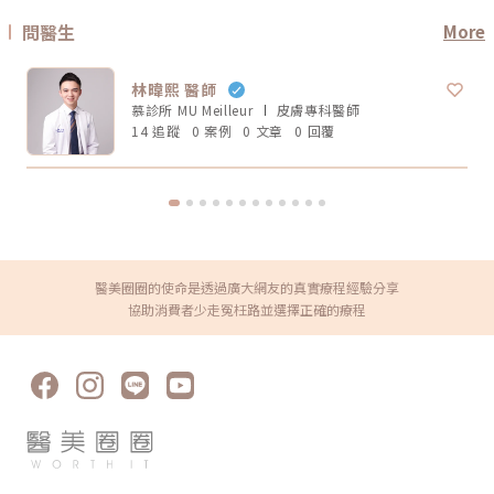
程，不是找「最紅的」，而是找「最符合目前需求的」。常見迷思二：電波
感。不過疼痛感會受到能量設定、施作部位、個人耐受度、儀器種類影響，
做完會立刻小臉嗎？很多人期待電波做完臉馬上小一圈，但這個期待需要調
不能單純說哪一個一定比較痛。Q2：電波音波做完會有修復期嗎？多數電
問醫生
More
整。電波拉提不是抽脂，也不是溶脂，更不是削骨。它主要是透過射頻熱能
波音波屬於非侵入式療程，通常不需要像手術一樣長時間修復。不過部分人
刺激皮膚組織緊緻與膠原重塑，因此效果通常是逐步變化。有些人做完會覺
可能會有短暫泛紅、腫脹、痠感或觸痛，通常會逐漸緩解。實際狀況仍需依
得臉比較緊、線條比較順，但真正的膠原變化通常需要時間。Thermage 官
個人體質與療程設定而定。Q3：年輕人適合做電波音波嗎？如果只是想預
方也提到效果可立即出現，並隨時間改善。所以比較合理的期待是：不是
林暐熙 醫師
防初老、改善膚質鬆弛，可以先從電波或其他較溫和的保養型療程評估。若
「瞬間換臉」而是「慢慢變緊、變順、變精緻」做電波前需要注意什麼？無
已經有明顯輪廓下垂，也可以和醫師討論音波。但年齡不是唯一標準，皮膚
慕診所 MU Meilleur
皮膚專科
醫師
論選無雙電波或鳳凰電波，療程前都建議注意以下幾點： 近期是否懷孕或
厚度、脂肪量、鬆弛程度更重要。Q4：電波音波可以取代拉皮手術嗎？不
哺乳 是否有心律調節器或植入式電子裝置 施作區域是否有金屬植入物 是否
14 追蹤
0 案例
0 文章
0 回覆
能完全取代。電波音波適合輕度到中度鬆弛，屬於非侵入式抗老療程。如果
有嚴重皮膚發炎、傷口或感染 近期是否做過其他醫美療程 是否有蟹足腫或
是非常明顯的皮膚鬆垂或組織下滑，仍可能需要評估手術或其他治療方式。
特殊體質 是否正在服用影響皮膚修復的藥物這些資訊都應在諮詢時主動告
Q5：電波音波多久做一次？每個人的老化程度、儀器種類、能量設定和維
知醫療院所，即便是非侵入式療程，也不是每個人都適合做。做完電波後怎
持需求不同，沒有固定答案。一般會由醫師依照膚況、年齡、預算與期待效
麼保養？電波療程後，多數人不需要長時間恢復期，但仍建議做好基礎照
果規劃，不建議自己照網路頻率硬套。搞懂電波跟音波的差別，才能選對適
護： 加強保濕 避免過度去角質 做好防曬 短期內避免高溫環境，例如三溫
合自己的療程電波跟音波都是常見的非侵入式抗老療程，但它們不是誰取代
暖、烤箱 避免同時疊加刺激性保養品 依照院所指示安排回診或追蹤如果出
誰，也不是誰一定比較好。圈圈提醒，做療程前不要只看網路心得，也不要
現明顯紅腫、疼痛、水泡、凹陷或異常不適，應儘快回原院所或尋求專業醫
只聽「哪個最紅」。真正重要的是：你想改善的是什麼問題、由誰來評估與
療協助。FAQ：無雙電波 vs 鳳凰電波常見問題Q1：無雙電波和鳳凰電波哪
操作、療程規劃是否真的符合自身臉部條件。選對療程，不是追求最貴、最
個效果比較好？沒有絕對誰比較好。無雙電波偏向膚質、細緻與自然緊緻；
痛、最強，而是找到真正適合自己的方式。變美可以慢慢來，但觀念一定要
鳳凰電波偏向輪廓拉提與深層緊實。選擇重點應該是你的需求，而不是單看
醫美圈圈的使命是透過廣大網友的真實療程經驗分享
先對！★溫馨提醒★小編要提醒大家，醫療並非單純的商業交易，所有的療
療程名氣。Q2：無雙電波可以取代鳳凰電波嗎？不一定。兩者能量設計與
程都伴隨著風險。因此，作為消費者應該謹慎選擇合適的醫療方案，以確保
協助消費者少走冤枉路並選擇正確的療程
療程定位不同，並非互相取代關係。若主要需求是膚質與輕度緊緻，無雙電
安全與健康。
波可能適合；若主要需求是明顯輪廓拉提，鳳凰電波仍有其定位。Q3：無
雙電波適合年輕人嗎？若已開始出現膚質粗糙、毛孔、細紋或輕微鬆弛，無
雙電波可作為早期保養型選項。不過仍建議由專業醫師評估是否真的需要施
作。Q4：電波拉提可以維持多久？維持時間會因年齡、膚況、生活習慣、
保養方式、能量設定與個人體質不同而有差異。多數電波療程並非永久效
果，通常需要定期保養。Q5：做完電波可以馬上化妝嗎？多數情況下恢復
期不長，但實際仍需依個人膚況與療程反應而定。若出現泛紅、敏感或熱
感，建議先讓肌膚休息，並加強保濕與防曬，並依醫療院所指示進行後續照
護。選對療程，比跟風更重要無雙電波與鳳凰電波各有優勢，前者偏向細緻
膚質與自然緊緻，後者則更聚焦在輪廓拉提與深層抗老。與其問「哪一個比
較厲害」，不如先釐清自己最在意的是膚質、鬆弛、輪廓，還是整體老化