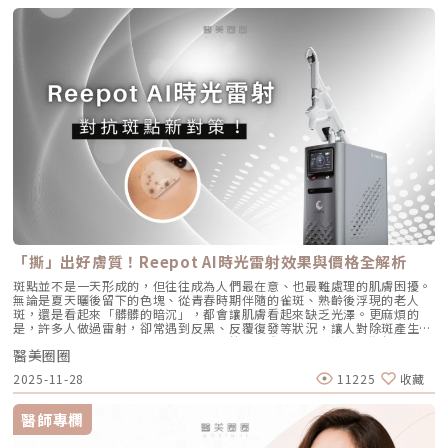
麼解決之前，我們得先抓出讓毛孔變大的罪魁禍首。毛孔粗大絕對不是單一
畫。
法：抗痘金大PK過去我們面對嚴重的青春痘，「吞口服A酸」幾乎是唯一的
的特點是透過穩定擴散來刺激肌膚自我修復，不靠刺激或破壞，適合想全面
原因造成的，通常是以下幾個因素交織而成的結果：1. 【油脂型毛孔】：中
終極解方。然而，隨著光電科技的突破，現代的醫美抗痘已經邁入了「精準
改善膚況的人。Q2：可以和電波、音波等療程搭配嗎？ 可與電波、音波等
東油田的擴建工程毛孔是皮脂排出的主要通道。當你的皮脂腺天生比較發
破壞皮脂腺」的新紀元。目前市面上討論度最高的兩大抗痘黑科技，分別是
療程搭配使用，建議間隔約兩週，具體施打順序與時間需由醫師評估。電
達，或是受到氣溫升高、荷爾蒙波動、常吃高油高糖食物影響，導致出油量
AviClear 戰痘雷射與 CAPRI 藍雷射。雖然兩者都主打不吃藥、從根源控
波、音波術後可加速肌膚修復並延長效果，但需等皮膚完全降溫後再進行
大增時，通道就會被迫「擴建」來排出這些大量油脂。2. 【角質型毛孔】：
油，但在波長與作用機制上卻有著根本的差異。我們該如何選擇？它們與傳
Profhilo療程。施打前請務必諮詢醫師，遵從專業建議安排療程。Q3：璞
通道堵塞引發的連鎖反應健康的肌膚會自然代謝老廢角質，但如果代謝異
統的口服A酸又有什麼不同？以下為您全面解析。頂尖對決：AviClear 戰痘
菲洛每年需要打幾次？ 一個完整療程通常包含三次施打，前兩次相隔約一
常，這些廢棄角質就會和皮脂、空氣中的髒污混合在一起，死死地堵塞在毛
雷射 vs. CAPRI 藍雷射這兩款都是目前熱門的無藥物抗痘雷射，雖然目標一
個月，第三次則可在四到六個月後進行。視個人膚況與需求，也可安排後續
孔開口。久而久之，毛孔就像被塞了軟木塞一樣，被越撐越大。3. 【老化型
致，但「作戰策略」卻截然不同：1. AviClear 戰痘雷射（1726nm）：專
加強療程，以延續效果。Q4：頸紋、手部老化也能打嗎？ 可以。Profhilo
毛孔】：膠原蛋白流失的初老警報真皮層中的「膠原蛋白」和「彈力蛋白」
注皮脂腺的「源頭阻斷」作用原理：搭載專利 1726nm 波長，具備極高的
在頸部與手背同樣有良好表現，能改善乾紋與鬆弛，是全方位肌膚重建療
就像是撐起毛孔的堅固地基。隨著年齡增長，或是長期不防曬導致的「光老
「油脂專一性」，能穿透皮膚精準鎖定並加熱肥大的皮脂腺，使其萎縮。核
程。Q5：是否適合所有膚質？ 大多數人皆可接受，但孕婦、哺乳中女性與
化」，地基流失、失去支撐力，毛孔邊緣的肌膚就會順著地心引力往下垂。
心強項：直接從源頭切斷出油量並破壞痘痘的生長環境，主打極長效的抗痘
對玻尿酸過敏者不建議施打。Q6：哪些人適合做Profhilo？需要幾歲才能
4. 【缺水型毛孔】：肌膚乾旱造成的表面危機這點常被許多人忽略！當角質
與控油效果，非常適合追求長期穩定膚況、不想依賴藥物的人。2. CAPRI
做？Profhilo適合有初期老化、乾燥或鬆弛困擾的人，通常建議從30歲以後
層極度缺水時，毛孔周圍的表皮細胞會像失去水分的蘋果一樣乾癟、萎縮，
藍雷射（1450nm + 450nm）：控油＋殺菌的「雙效複合」作用原理：結
就可以評估施作。特別推薦給希望改善膚況，又不想讓五官改變或產生膨脹
無法飽滿排列。在細胞與細胞之間的縫隙變大之下，視覺上毛孔就顯得非常
合 1450nm 的熱能來縮減皮脂腺（控油），同時搭配 450nm 藍光直接消
感的人。Q7：施打Profhilo會很痛嗎？會不會腫？需要修復期嗎？療程過
明顯。5. 【疤痕型毛孔】：手癢硬擠留下的歷史遺跡嚴格來說這已經是「痘
滅表皮的痤瘡桿菌（殺菌）。核心強項：雙管齊下，對於臉上正在急性發
程簡單快速，使用極細針在臉部五個特定位點注射，疼痛感輕微。少數人會
疤」的範疇。過去長了嚴重的發炎性青春痘，或是手癢過度暴力擠壓，導致
炎、紅腫的痘痘，具有極佳的立即退紅與消炎效果，適合需要快速壓制大面
有暫時性紅腫或小腫塊，通常幾小時內可自然消退，不會影響日常活動。
真皮層組織嚴重受損。在傷口修復的過程中產生了纖維化拉扯，最終形成不
積發炎的患者。3. 傳統終極武器：口服A酸（Isotretinoin）作用原理：屬
Q8：Profhilo成分天然嗎？會不會引起過敏？Profhilo採用高純度、非動
可逆的凹洞。6. 【蟎蟲型毛孔】：隱形的微小房客在作怪我們的臉上本來就
於全身性的系統性治療。它能全面抑制皮脂腺分泌、使皮脂腺萎縮，同時促
物來源的玻尿酸，不含常見交聯劑成分，安全性高，過敏反應發生機率非常
有共生的「蠕形蟎蟲」，但當免疫力下降、皮脂分泌失衡，或是過度清潔破
進毛囊正常角化，並大幅減少發炎反應與痤瘡桿菌增生。核心強項：能夠一
「撕」出好膚質！Reepot AI時光雷射效果與價格全解析
低，並獲得歐盟CE安全認證。Profhilo璞菲洛是突破傳統玻尿酸觀念的療
壞皮脂膜時，蟎蟲就會大量異常繁殖。牠們會啃食皮脂、進出毛囊，蟲體的
次打擊痘痘的四大成因，對於嚴重型、結節囊腫型痘痘，或是對其他治療
程，不以填充為主，而是提升肌膚自癒力與膚質的「逆時針保養」新選擇。
排泄物與屍體會引發毛囊發炎，進而把毛孔撐大。如何從日常居家保養穩住
斑點並不是一天形成的，但往往成為人們最在意、也最難處理的肌膚困擾。
（包含抗生素、外用藥膏）無效的頑固型痘痘，具有極高的治癒率與長效
如果你渴望不影響生活的微創保養，並希望從根本改善膚質，Profhilo 絕
毛孔不失控？雖然保養品無法讓已經擴大的毛孔完全「縮回」，但正確的居
無論是夏天曬後留下的色塊、從青春時期伴隨的雀斑、熟齡後浮現的老人
性。需注意事項：伴隨較明顯的副作用，最常見包含嘴唇乾裂、皮膚乾燥脫
對值得你列入考量。在選擇療程前，務必諮詢專業醫師，評估自身膚況與適
家保養，能幫助控制毛孔不再進一步擴張，並改善整體膚質的平滑度。1. 溫
斑，還是看起來「髒髒的暗沉」，都會讓肌膚看起來缺乏光澤。更麻煩的
皮、眼睛乾澀等。此外，孕婦絕對禁用（具致畸胎性），療程期間需配合醫
合方案，才能真正達到年輕又自然的理想狀態。選擇合法診所、專業醫師與
和清潔，不過度刺激：選擇胺基酸系等溫和潔顏產品，一天清潔 1～2 次即
是，許多人做過雷射，卻常遇到反黑、反覆復發等狀況，讓人對除斑產生陰
師定期抽血監測肝功能與血脂，且通常需持續服用數個月至一年以上以達到
原廠產品，是安全變美的不二法門。★溫馨提醒★小編要提醒大家，醫療並
可。避免頻繁使用磨砂或強力去角質產品，以減少對皮膚屏障的刺激。2. 適
影。 Reepot AI時光雷射（仿單名為「蕾璞釹雅各雷射系統」，衛部醫器輸
標準的累積劑量。CAPRI 藍雷射與 AviClear 戰痘雷射最主要的差異，在於
非單純的商業交易，所有的療程都伴隨著風險。因此，作為消費者應該謹慎
度使用酸類，幫助代謝角質：對於油脂分泌較旺或粉刺型毛孔，可在醫師或
醫美圈圈
字第 037165 號）自 2025 年 7 月上市後便迅速受到關注，被視為色素治
「雷射波長」與「對油脂的吸收破壞力」。簡單來說，藍雷射主打「控油加
選擇合適的醫療方案，以確保安全與健康。
專業建議下使用酸類保養品： 水楊酸（BHA）：脂溶性，能深入毛孔幫助
療領域重要新進展。它重新定義了傳統除斑的思維，將以往以熱能為主的
殺菌」的雙效機制，適合用來對付輕中度的痘痘與毛孔粗大問題；而
2025-11-28
11225
收藏
油脂代謝，常用於黑頭與粉刺調理。 果酸（AHA，如甘醇酸、乳酸）：主要
「燒灼式破壞」，轉變為更精準、更可控的「震碎式處理」，再結合 AI 影
1726nm 的戰痘雷射則是專為「阻斷皮脂腺」而生，能精準且深度地破壞
作用於表層角質更新，改善肌膚粗糙。 杏仁酸：屬於果酸的一種但兼具親
像分析與超冷卻保護，使治療不僅更安全、也更貼近現代人追求的舒適與高
出油源頭，因此更適合用來拯救中重度發炎、滿臉油光，以及長年反覆發作
脂特性，屬較溫和的酸類選擇。3. 抗老成分 A醇（Retinol）：A醇是目前研
效率。對於過去因反黑、修復期長或效果不均而猶豫的族群而言，Reepot
的頑固型痘痘肌。誰最適合打 AviClear 戰痘雷射？如果符合以下任一情
醫師專欄
究較完整的抗老成分之一，可促進表皮更新，並間接支持膠原蛋白生成，對
的出現為除斑帶來全新的可能。 這篇文章就帶你理解Reepot 到底怎麼運
況，AviClear 將會是非常值得評估的投資： 口服藥物恐懼或不適應者：曾
於老化型毛孔與膚質粗糙有一定幫助。但 A醇具有刺激性，建議採取低濃
作？和你聽過的皮秒、傳統雷射有什麼不同？誰適合做、誰不適合？效果、
經吃過口服 A 酸但無法忍受乾燥脫皮，或是抽血發現肝指數異常而被迫停藥