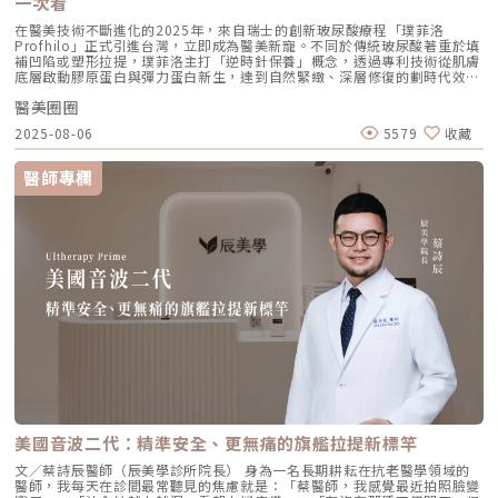
一次看
更因為它解決了傳統醫美難以觸及的「盲區」。它不靠體積填充，而是透過
在醫美技術不斷進化的2025年，來自瑞士的創新玻尿酸療程「璞菲洛
「液態拉皮」的概念，從根本提升肌膚彈性。以下四個部位是我在臨床運用
Profhilo」正式引進台灣，立即成為醫美新寵。不同於傳統玻尿酸著重於填
中最推薦的：1. 臉部液態拉皮：BAP 五點精準誘導這是 Profhilo 的核心應
補凹陷或塑形拉提，璞菲洛主打「逆時針保養」概念，透過專利技術從肌膚
用。與傳統玻尿酸增加臉部「厚重感」或「體積支撐」的邏輯完全不同，
底層啟動膠原蛋白與彈力蛋白新生，達到自然緊緻、深層修復的劃時代效
Profhilo 本質上是液態拉皮。我們採用國際標準的 BAP（Bio Aesthetic
果。 Profhilo更邀請郭台銘夫人曾馨瑩擔任形象大使，迅速成為市場焦
Points）五點注射法，這五個點是避開重要血管、精準將玻尿酸導入真皮層
醫美圈圈
點。我們將帶你全面認識這項創新療程，從作用原理、五大特色到適合對象
的黃金位置： 顴骨高點：啟動中臉肌膚的生物重塑，優化張力。 鼻翼瞳孔
與常見問題，一次搞懂「逆時針玻尿酸」的魅力！ 璞菲洛Profhilo是什
交界：透過提升肌膚彈力，自然弱化法令紋的視覺感。 耳廓下前緣：強化
2025-08-06
5579
收藏
麼？ 璞菲洛是一項注射型玻尿酸產品，由瑞士IBSA研發，正式名稱為「高
臉部外側緊緻度，讓輪廓不再鬆垮。 下頷嘴角交界：改善嘴角周圍的鬆
低分子玻尿酸皮下植入劑」，在台灣獲得衛福部核准，俗稱為「逆時針」。
弛，恢復皮膚原有的拉力。 下顎角前緣：誘導彈力蛋白新生，收緊下頷邊
與傳統玻尿酸不同，璞菲洛不以填補凹陷為目的，而是透過生物重塑（bio-
緣的曲線。這五個點位並非用來「填充凹陷」，而是作為信號啟動點，讓玻
醫師專欄
remodeling）方式，喚醒肌膚自身的修復機能，促進膠原蛋白和彈力蛋白
尿酸在皮下如水幕般擴散，誘導彈力蛋白大量新生，像是在皮下植入了一層
的生成，達到自然緊緻與改善膚質的效果。璞菲洛Profhilo的五大特色璞菲
隱形的「彈力網」，讓下顎線與中臉自然回歸緊緻狀態。2. 火雞頸與橫向頸
洛之所以能引發醫美界關注，主要在於它與傳統玻尿酸有著本質上的不同，
紋：修復彈力纖維的救星頸部皮膚極薄，且缺乏支撐結構，老化多半是因為
透過獨特技術從根本上改善肌膚狀態。以下是璞菲洛最突出的五大特色：1.
彈力纖維斷裂。傳統填充型玻尿酸因為有化學交聯，施打後容易因重力或皮
獨特「生物重塑」機制：啟動膠原與彈力蛋白再生璞菲洛的核心技術採用專
膚過薄而產生凸起（毛毛蟲現象）。Profhilo 具備極佳的流動性，能均勻
利高、低分子量玻尿酸複合配方，在不添加交聯劑的情況下，能刺激皮膚深
滲透進頸部真皮層，不是填平皺紋，而是從底層重塑頸部肌膚的厚度與張
層的纖維母細胞、角質細胞和脂肪細胞，促使膠原蛋白和彈力蛋白大量新
力，是目前改善頸部質感的首選。3. 手背（雞爪手）：重建真皮層的緊實度
生，從源頭改善肌膚鬆弛與老化問題。2. 全面改善膚況：不只填補，更提升
雙手最容易因彈力蛋白流失而顯得乾癟、血管明顯。Profhilo 透過「非填
整體膚質有別於傳統玻尿酸的局部填充，璞菲洛注射後會均勻擴散至皮膚的
充」的方式，啟動手背肌膚的自我修復機制。它不僅是補水，更是透過生物
真皮層與皮下組織。這使得它能全面性地改善肌膚，包括： 提升肌膚緊實
重塑增加組織的彈性與結構感，讓手背肌膚恢復細緻平滑，找回如少女般優
度與彈性 深層補水、改善乾燥與粗糙 減少細紋、改善膚色不均3. 自然柔和
雅的肌膚張力。4. 口周細紋：自然軟化而不僵硬對於愛笑或年長客戶常見的
的效果：告別「饅化臉」璞菲洛的質地較輕盈、流動性高，主要作用提升肌
唇周紋，若使用傳統填充物，常會因為增加了體積而讓表情變得僵硬。
膚本身的飽滿度與光澤，而不是增加額外體積。因此，能帶來自然、柔和的
Profhilo 透過液態拉皮的原理，在不改變五官比例的前提下，誘導唇周肌
改善效果，避免了傳統填充劑可能導致的僵硬或「饅化」現象，讓你看起來
膚新生彈力蛋白，從底層「軟化」細小紋路，讓整個人看起來更加柔和、自
就像是膚況變好了，而不是動了手腳。4. 獨創 BAP 五點注射技術：療程更
然。六、 蔡醫師的診間建議：如何規劃妳的「逆時針」計畫？在辰美學，
舒適、更快速採用獨家的 BAP (Bio Aesthetic Points) 五點注射技術。醫師
我們追求的是「長效且細膩」的美，而非瞬間的煙火式改變。針對初次接觸
只需在臉部兩側各選擇五個精準的生物美學點進行注射，就能讓玻尿酸均勻
Profhilo 逆時針 的客戶，我通常會建議以「週期性重塑」的方式來規劃妳
美國音波二代：精準安全、更無痛的旗艦拉提新標竿
擴散至全臉。這大大減少了注射的針數和疼痛感，也降低了術後瘀青和腫脹
的專屬美學地圖：1. 基礎療程：建議至少進行 2 至 3 次為了達到最佳的彈
的機率，讓療程更加舒適、快速。5. 高濃度、不含交聯劑：安全性高、低發
力蛋白新生與肌底環境優化，單次施打僅是啟動信號，完整的重塑需要時間
文／蔡詩辰醫師（辰美學診所院長） 身為一名長期耕耘在抗老醫學領域的
炎風險以高濃度玻尿酸為主要成分，且製程中不使用任何化學交聯劑，能有
堆疊： 啟動期（第 1 次與第 2 次）： 建議間隔 1 個月施打。這兩次密集的
醫師，我每天在診間最常聽見的焦慮就是：「蔡醫師，我感覺最近拍照臉變
效降低注射後的發炎反應與過敏風險。同時，也經過多項國際認證，確保了
治療能確保高濃度玻尿酸在真皮層內建立穩固的擴散網絡，全面活化纖維母