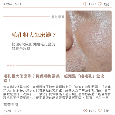
三、 關於痛感與效果：二代真的不一樣嗎？「醫師，聽說美國音波非常
痘雷射 正式問世。它主打不需依賴藥物、無嚴重副作用，透過專利
成三次療程後，可促進皮膚彈力蛋白的新生，但其成分會在體內逐漸代謝，
2026-04-01
1779
收藏
痛，是真的嗎？」這是許多客人心中的陰影。的確，第一代美國音波因其能
1726nm 波長雷射，從根源「關閉」過度活躍的皮脂腺。 這篇文章將帶你
約在施打後28天開始減少。儘管如此，Profhilo所啟動的生物刺激作用能持
量輸出極為強悍扎實，對某些痛感較敏感的客人來說確實是一大挑戰。但
全面深入了解 AviClear 戰痘雷射的作用原理、與傳統治療的差異、療程細
續約3個月左右。隨著時間流逝，皮膚的保濕度與細胞活化功能會逐漸降
Ultherapy Prime（美音二代）在 2026 年能被醫美圈推崇，關鍵就在於它
節以及真實的術後效果，幫助你評估這項抗痘黑科技是否適合自己。為什麼
低，肌膚質感可能回復至治療前的狀態。加上年齡增長與環境壓力，皮膚細
大幅優化了「舒適度」。3.1 減痛技術的優化美音二代優化了能量輸出的波
痘痘總是反覆發作？看懂萬惡之源「皮脂腺」在認識 AviClear 戰痘雷射之
胞活力下降，因此建議每3至4個月進行一次補打，持續激活肌膚，維持年輕
型與頻率，使熱能釋放更加穩定均勻。在臨床操作中，我發現客人的耐受度
前，我們必須先了解痘痘（痤瘡）究竟是怎麼形成。青春痘的生成機制主要
健康。一項針對40至65歲受試者的研究顯示，接受兩次Profhilo注射（間
顯著提升，不再需要像早期那樣「痛到想哭」。 見效時間：治療當下因組
包含四大關鍵： 皮脂分泌過盛：受到賀爾蒙、壓力、飲食或基因影響，皮
隔30天）後，在1個月與4個月的評估中，皮膚彈性與保濕度均有顯著提
織受熱收縮，會有 10-20% 的即時拉提感。真正的巔峰效果會在術後 2–3
脂腺製造出過多的油脂。 毛囊角化異常：老廢角質無法正常代謝，與油脂
升，且效果可維持至少4個月。受試者自我評估亦反映皺紋減少、肌膚更緊
個月，隨著膠原蛋白的大量新生，輪廓會日益清晰。 維持時間：在規律的
混合後堵塞毛孔，形成粉刺。 痤瘡桿菌增生：堵塞的無氧毛孔成為痤瘡桿
緻，印證持續治療的重要性。（參考來源：Sparavigna et al., 2022）璞
生活作息下，一次優良的治療效果可維持 12–18 個月。四、 蔡醫師的減齡
菌（C. acnes）的溫床，細菌大量繁殖。 發炎反應：細菌代謝物引發免疫
菲洛療程前後注意事項術前： 停止服用抗凝血藥物（如阿斯匹靈、維他命
處方箋：美音二代的精準佈點很多診所標榜「破千條」的音波，但我始終堅
反應，導致紅腫、化膿，形成嚴重的囊腫型或膿皰型痘痘。在這四個環節
E） 治療當天避免化妝、飲酒 保持作息規律，避免熬夜與重度壓力術後：
持：條數不是越多越好，精準度才是關鍵。過多的能量可能造成脂肪萎縮
中，「皮脂分泌過盛」是啟動後續一連串災難的開關。傳統的治療方式，如
24小時內避免按摩施打部位 三天內避免劇烈運動與三溫暖 一週內避免臉部
（臉凹），過少則無感。在辰美學，我會根據每一位客人的臉型厚薄、鬆弛
抗生素主要針對殺菌；外用酸類主要針對去角質。唯有口服 A 酸能夠有效抑
熱敷與刺激性護膚產品 建議加強保濕、防曬，幫助效果延長璞菲洛副作用
程度，規劃專屬的能量地圖。以下是 2026 年我常用的建議處方： 施作區
制皮脂腺分泌，這也是為什麼口服 A 酸過去被視為治療嚴重痘痘的終極武
與風險Profhilo屬於非交聯玻尿酸，不含化學交聯劑，生物相容性極佳，副
域 建議條數參考 蔡醫師臨床改善重點 全臉輪廓拉提 500 – 800 條 筋膜拉
器。然而，口服 A 酸伴隨著全身性的副作用。而 AviClear 戰痘雷射的誕
作用相對少。常見輕微反應包括： 注射處短暫腫脹、微紅 局部輕微瘀青
提改善法令紋 中下臉重點加強 300 – 500 條 筋膜拉提改善嘴邊肉 眼周與提
生，就是為了一次解決這個痛點：我們能不能在不吃藥的情況下，精準且長
（數日內可自行消退） 極少數人可能會有輕微搔癢或壓痛感，通常在數天
眉 100 – 200 條 改善眼尾下垂。 4.1 複合式療程的加乘效果如果想要達到
效地控制皮脂腺？什麼是 AviClear 戰痘雷射？解密 1726nm 的物理奇蹟
內緩解※ 選擇合法診所與原廠授權產品，是避免療程風險最關鍵的因素。
更好的「精緻度」，我常會建議在音波拉提後，搭配再生針（瑞德喜）進行
AviClear 戰痘雷射是一台利用特定波長光能來治療痤瘡的醫療儀器。它的核
為什麼 Profhilo 成為新一代醫美趨勢？隨著醫美觀念的演變，越來越多人
外輪廓的固定，或是以「混合式填充」補足流失的骨架支撐。這種「由內拉
心技術在於突破性的1726nm 波長雷射。1. 為什麼是 1726nm 波長？「專
追求自然、柔和的改善效果，不希望臉部看起來僵硬或過度膨脹。Profhilo
提、由外固定」的複合思維，才是現代抗老的趨勢。五、 2026 醫美行情與
吃油脂」的標靶治療在雷射醫學中，不同的波長會被不同的目標物（如黑色
與傳統填充型療程最大的不同，在於它獨特的「重建」式作用。Profhilo
避坑建議當妳搜尋「美國音波二代價格」時，會發現市場行情落差很大。身
素、血紅素、水分）吸收。1726nm 這個波長非常特殊，它在人體組織
並非單純地填補，而是將高濃度玻尿酸均勻分布於肌膚真皮層，從底層刺激
毛孔粗大怎麼辦？從保養到醫美，超完整「縮毛孔」全攻
為醫師，我必須提醒大家，費用背後包含的是原廠探頭成本、儀器維護、以
中，被皮脂（油脂）吸收的效率，大約是被水分吸收的 2 倍。當 AviClear
膠原蛋白與彈力蛋白新生，啟動肌膚的自我修復能力，讓效果柔和自然，能
及最重要的「醫師的技術與判讀經驗」。 認明原廠授權：施打前請掃描儀
略！
的雷射光束打入真皮層時，能量會精準地被富含油脂的「皮脂腺」大量吸
有效降低傳統填充物可能帶來的異物感，也更貼近肌膚自然老化的邏輯。此
器與探頭 QR Code，確保非水貨或非法翻新探頭。 選擇認證醫師：音波拉
收，進而產生熱能。這些熱能會破壞過度活躍的皮脂腺細胞，變得萎縮、分
外，Profhilo 完美契合了當前醫美市場「微侵入式」與「預防型保養」的
每次化妝總是卡粉、素顏照鏡子時總覺得臉上的「洞洞」特別明顯？「毛孔
提需要精準的解剖學知識，只有受過原廠培訓的醫師，才能在「安全邊界
泌量大幅下降。當沒有過多的油脂，毛孔就不易堵塞，痤瘡桿菌也失去了生
趨勢。它填補了日常保養品與侵入式手術之間的空缺，不需像肉毒桿菌那樣
粗大」絕對是台灣男女保養痛點的常勝軍。許多人為了解決毛孔問題，買了
內」將能量發揮到極致。六、 結語：愛美，是為了成就更好的自己我常
存的養分，痘痘自然就失去了生長的溫床。2. AviCool™ 藍寶石冷卻系統：
限制表情，也不需要像手術拉皮那樣漫長的恢復期。對於生活忙碌、注重效
無數瓶主打「收斂」、「緊緻」的保養品，甚至瘋狂使用妙鼻貼，最後卻發
說，醫美的意義不在於把妳變成另外一個人，而在於「找回最巔峰狀態的
保護表皮，大幅提升舒適度既然要用熱能破壞深層的皮脂腺，表皮會不會被
率的現代人來說，這讓它更容易被接受，成為許多人延緩老化、提升膚質的
現毛孔不但沒有變小，反而周遭的皮膚變得更敏感脆弱。 其實，毛孔一旦
妳」。看著客人在治療後，重新對鏡子裡的自己露出自信的微笑，那是我身
燙傷？這正是 AviClear 的另一項核心專利。機器配備了專屬的 AviCool™
首選。臨床案例分享以下為原廠提供的實際案例，透過Profhilo逆時針療
被撐大，就像是被撐鬆的橡皮筋，光靠日常塗抹保養品是很難「完全逆轉」
為醫師最大的成就感。我會運用 Ultherapy Prime 美國音波第二代的精準
藍寶石接觸式冷卻系統。在雷射擊發前、擊發中與擊發後，冷卻系統會持續
程，觀察治療前後肌膚狀態的變化，供大家參考了解療程效果。璞菲洛
醫美圈圈
的。想要有效改善毛孔粗大，我們必須先搞懂你的毛孔是哪一種「型」，才
技術，結合我對面部結構的美感理解，悉心守護妳每一寸肌膚的張力。如果
將表皮溫度維持在安全的低溫狀態。這不僅能防止表皮熱傷害、避免術後反
Profhilo常見Q&AQ1：PROFHILO和水光療程有什麼差別？ 水光著重在肌
能對症下藥！這篇文章將帶你從日常保養到專業醫美療程，全面拯救毛孔粗
您也對輪廓的流失感到焦慮，或者正猶豫哪種療程最適合自己，歡迎預約來
黑，更大幅降低了療程中的痛感，讓患者在不需要敷麻藥的情況下（視個人
2026-04-24
1040
收藏
膚表層補水，讓皮膚變得水嫩透亮；而PROFHILO作用層次更深，不只補
大的終極對策。為什麼我的毛孔會變大？揭開毛孔粗大的 6大元兇在探討怎
診間，讓我們在一個放鬆、透明的環境下，一起討論出最適合您的減齡計
耐受度而定），也能順利完成治療。AviClear 戰痘雷射 vs. 藍雷射與傳統療
水，還能活化膠原蛋白、彈力蛋白等細胞修復，提升整體彈性與緊緻度。它