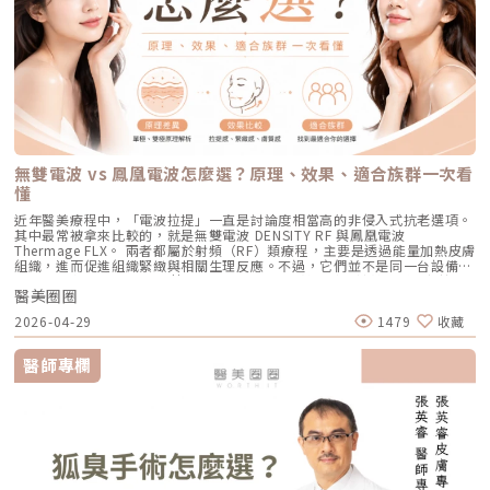
表皮的熱傷害極小，退紅快（通常隔天即可上妝）。對於膚質的「整體優
皮，甚至反黑。CPTL 的作用是在雷射擊發的同時迅速降溫，使肌膚保持在
膚最多只會有輕微的泛紅，通常在幾個小時到一天內就會自然消退，完全不
改善、膚質變得比較平滑。也因為電波比較強調「皮膚緊緻」和「膚質改
化」有非常亮眼的表現。5. 物理性微創重建：得美微針筆（Dermapen）原
低溫狀態，避免熱能向周圍擴散。皮膚被冷保護包覆後，不僅治療時更舒
影響日常上班上課。術後的保養也非常簡單：只要做好「基礎保濕」與「確
善」，所以如果困擾的是臉看起來鬆鬆的、眼周或嘴邊有細紋、臉頰摸起來
理：透過儀器上極細微的針頭，在肌膚表層每秒創造出1,920的微小穿刺通
適，也能減少後續的發炎反應，讓整體修復期縮短許多。VSLS色素冷剝離
實防曬」，並在術後一週內暫停使用美白、酸類或去角質等刺激性產品即
不夠緊實，電波通常會是可以評估的方向。但要注意，電波不是做完就立刻
道。這種「微破壞」能直接啟動肌膚天然的傷口癒合機制，刺激膠原蛋白與
技術在 532 奈米波長下，Reepot 的能量並非以高熱燒灼黑色素，而是以機
可。對於忙碌的現代人來說，是非常友善的午休醫美選擇。拿回肌膚的主導
變成另一張臉。效果通常會分成兩個階段：一部分人會先感覺皮膚有收緊
彈力蛋白增生。更棒的是，這些微通道能像海綿一樣，大幅提升後續保養精
械式的震動作用使色素顆粒鬆動、分離，再交由身體自然代謝。這項機制能
權，抗痘不再是一場苦戰青春痘從來就不只是一個表面的皮膚問題，它更深
感，後續則會隨著膠原蛋白慢慢新生，讓緊緻度逐漸出現。音波是什麼？重
華（如生長因子、高濃度玻尿酸）的吸收率，達到加乘的養膚效果。適合族
同時保護真皮層的血管結構，減少對健康組織的影響，讓整個治療更溫和，
刻地牽動著個人的自信心與社交生活。過去，嚴重痘痘肌患者往往陷入兩
點在聚焦超音波與深層拉提音波拉提使用的是 聚焦式超音波能量，常見名
群：老化型毛孔、淺層凹洞型毛孔、膚質粗糙者，以及對部分能量型療程較
也降低出現過度刺激或色素反應的可能性。透過這三項核心技術的搭配，
難：任憑痘痘反覆肆虐，或是無奈忍受口服藥物的強烈副作用。隨著 2026
稱包含 HIFU、MFU 或 MFU-V。它的特色是可以把能量聚焦到皮膚深層，形
為敏感、希望降低反黑風險的族群（實際仍需由醫師評估）。效果與特色：
Reepot 不只是單純「把斑點打掉」，而是以更安全、更穩定的方式改善色
年新一代抗痘武器AviClear 戰痘雷射（1726nm）問世，無疑為醫學美容界
成一個個熱凝結點，刺激組織收縮與膠原蛋白新生。部分音波療程可透過不
因為沒有雷射或電波的「熱傷害」，所以術後照顧相對簡單，反黑機率極
素問題，也更符合現代人對於恢復期短、風險低的期待。Reepot 為何能將
與深受痘痘困擾的患者，提供了一個全新、安全且具備極長效性的無藥物解
同深度探頭，將能量作用到接近深層支撐結構的位置，例如常被討論的
低。做完後通常會有 1~3 天的微泛紅，能溫和改善膚質與毛孔細緻度的新
斑點一撕即除？人工皮代謝讓改善更有感為什麼 Reepot 能做到治療後「撕
答。它成功將抗痘戰場，從伴隨負擔的全身性藥物代謝，精準轉移至局部的
SMAS 筋膜層。SMAS 是臉部支撐結構的一部分，傳統拉皮手術也會處理這
興療程。醫美療程怎麼選？重點大評比為了讓你更清楚怎麼挑選，我們整理
除人工皮時同步帶走斑點」？這與它的能量作用與術後設計密切相關。
皮脂腺控制，從源頭阻斷致痘環境。如果你也厭倦了反覆擦藥、吃藥的無盡
個層次。音波的概念，就是透過非侵入式方式，把能量送到較深層的支撐結
了五大主力療程的比較表：療程後的關鍵：醫美術後保養黃金法則許多人投
無雙電波 vs 鳳凰電波怎麼選？原理、效果、適合族群一次看
Reepot 透過 532 nm 能量搭配冷剝離技術，使表層黑色素逐漸被帶向角質
輪迴，渴望重新擁有一張清爽、穩定、不易泛油光的健康臉龐，建議尋求專
構，幫助輪廓往上拉。所以音波常見的效果感受包括：下顎線變清楚、嘴邊
入療程本身，卻忽略術後照護的重要性，可能影響修復效果，甚至增加色素
層；治療後覆蓋的人工皮則提供穩定、封閉式的修復環境，讓色素在代謝期
懂
業醫師進行完整的膚況評估。透過精準的雷射療程規劃，為自己預約一個遠
肉改善、臉部線條變順、雙下巴或下半臉鬆垂感變少。如果你的困擾不是細
沉澱風險。掌握以下三大原則，有助於穩定膚況並延續療程效果：1. 加強保
間被更完整地固定在表皮。當人工皮在回診時由專業人員取下，老化角質連
離痘疤與油光的全新未來！
紋，而是「臉往下掉」、「輪廓線越來越模糊」、「拍照時下半臉變重」，
濕修護雷射或電波療程後，肌膚屏障暫時較為脆弱，容易出現乾燥與水分流
近年醫美療程中，「電波拉提」一直是討論度相當高的非侵入式抗老選項。
同部分色素會一併脫落，因此能呈現出「一撕即除」的改善效果。以冷卻保
音波通常會比電波更貼近你的需求。不過音波也不是越深越好、越痛越有
失。建議選擇成分單純、無香精與酒精的保濕與修護產品（如玻尿酸、神經
其中最常被拿來比較的，就是無雙電波 DENSITY RF 與鳳凰電波
護與機械式震動相結合的方式，讓斑點代謝更有感，也讓治療成果更直觀。
效。不同部位需要不同探頭、不同深度與不同發數，醫師必須依照臉型、脂
醯胺），協助維持肌膚修復所需的穩定環境。2. 落實防曬措施術後肌膚對紫
Thermage FLX。 兩者都屬於射頻（RF）類療程，主要是透過能量加熱皮膚
誰適合做 Reepot？讓你一眼就能找到自己的定位Reepot 特別適合以下肌
肪厚度、骨架與皮膚狀況去規劃。打錯層次、能量過高或發數不合適，都可
外線較為敏感，建議使用足夠防曬係數（如 SPF30–50 以上），並搭配帽
組織，進而促進組織緊緻與相關生理反應。不過，它們並不是同一台設備，
膚需求： 曬斑、雀斑、老人斑、顴骨母斑 膚色暗沉不均，看起來不夠乾淨
能影響效果與安全性。電波、音波、傳統拉皮手術差異表 項目 電波拉提 音
子、陽傘等物理性防曬，以降低色素沉澱的風險。3. 避免刺激性保養於恢復
也不只是名稱不同而已。 簡單來說： 鳳凰電波較常被用於輪廓緊緻與拉提
做過除斑，但怕反黑、怕紅腫 希望治療後恢復期短、隔天能上班 膚質偏薄
波拉提 傳統拉皮手術 療程原理 使用RF射頻能量，透過熱能刺激膠原蛋白收
期間內，應暫停使用酸類（如果酸、水楊酸）、A醇、去角質及高刺激性美
醫美圈圈
需求，屬於單極射頻應用的代表療程； 無雙電波則為結合單極與雙極射頻
或偏敏感，不敢嘗試侵略性太高的治療Reepot AI時光雷射的效果：一次能
縮與新生 使用聚焦式超音波能量，將熱能聚焦到特定深度，刺激組織收縮
白產品。實際恢復時間會依療程種類與個人膚況不同，建議依照醫師指示逐
的複合式電波療程，常被用於同時兼顧緊緻與膚質改善。 根據原廠資料，
改善什麼？以下為臨床上常見改善情況（效果因個人皮膚而異）： 斑點淡
與膠原蛋白新生 透過外科手術方式，移除多餘皮膚，並重新拉提、固定鬆
2026-04-29
1479
收藏
步恢復日常保養。毛孔粗大常見問題Q&A Q1：做完醫美，毛孔就可以「完
Thermage 為非侵入式射頻療程，可應用於肌膚緊緻與平滑需求；而
化明顯 膚色提亮、均勻度提升 老人斑變淡、邊界變柔和 妝感變乾淨，妝更
弛組織 作用方向 偏向皮膚緊緻、細紋、膚質與鬆弛感改善 偏向深層支撐、
全消失」嗎？ 這是不切實際的期望喔！毛孔是皮膚正常的生理結構，不可
DENSITY 則採用單極與雙極射頻能量，可作用於不同皮膚層次。 這也是為
貼更亮 肌膚質地有細緻感Reepot 術後恢復期與照護指南Reepot 最大優勢
輪廓拉提、下顎線與嘴邊肉改善 偏向明顯鬆弛、下垂組織與多餘皮膚的結
能完全消失不見。醫美療程的目標是讓變大、變形毛孔「縮小、變淺」，讓
什麼許多人在選擇療程時會產生疑問： 我需要的是「輪廓拉提」，還是
之一就是修復期短。常見反應淡淡泛紅：1–3 天斑點結痂／色素加深：3–7
醫師專欄
構性改善 常見作用層次 真皮層、皮下組織，依儀器與能量設定不同 真皮
肌膚在視覺上達到平滑、細緻的效果，也就是俗稱的「水煮蛋肌」狀態。
「膚質細緻」？ 我適合鳳凰電波，還是無雙電波？ 兩者是否可以搭配施
天代謝期：1–2 週術前事項1. 治療部位若有傷口、感染或過敏發炎需等肌膚
層、皮下組織、筋膜層等不同深度，依探頭與機型不同 皮膚、皮下組織、
Q2：打雷射縮毛孔，皮膚會不會越打越薄？ 正確的雷射治療不但不會讓皮
作？ 以下將用較好理解的方式，帶你一次釐清兩者差異。什麼是鳳凰電波
恢復後再施作。2. 有心律調節器、光敏感或慢性疾病者需由醫師評估安全
SMAS筋膜層等，依手術方式不同 適合部位 臉部、眼周、下顎線、頸部、身
膚變薄，反而會因為刺激真皮層膠原蛋白新生，讓肌膚變得更厚實、更有彈
Thermage FLX？鳳凰電波的正式名稱是 Thermage FLX，為台灣索塔
性。3. 孕婦、哺乳者與近期使用光敏藥物者不建議進行光電療程。4. 三個
體局部等，依機型適應症與醫師評估 額頭、眉眼、下半臉、下顎線、雙下
性！但前提是「間隔時間要充足」且「能量掌控得當」，過度頻繁的施打才
SoltaTaiwan Limited旗下的射頻設備。根據台灣原廠資料，Thermage
月內做過深層換膚或磨皮者需與醫師確認治療時機。5. 術前請避免日曬並停
巴、頸部等，依機型與探頭而定 臉部、下半臉、頸部等明顯鬆弛部位 主要
有可能破壞皮膚屏障。Q3：改善毛孔粗大，通常需要打幾次才有效？ 醫美
FLX 採用單極電容耦合射頻技術。所謂「電容耦合」，簡單來說就是能量透
止酸類、去角質與刺激性保養品。這些都有助於減少反黑。術後照護1. 人工
效果 緊緻肌膚、改善細紋、膚質變細緻、鬆弛感下降 拉提輪廓、改善嘴邊
不是變魔術，通常需要一個「療程」的規劃。以皮秒雷射或微針電波為例，
過皮膚表面傳導進入皮膚內部，無需破壞皮膚結構。它的特色是「單極電
皮需連續貼著約 14 天且不可自行撕除。2. 若人工皮翹起或濕潤可加貼更大
肉、下顎線模糊、臉部下垂感 改善明顯鬆弛、下垂與多餘皮膚，拉提幅度
通常會建議進行 3~5 次（每次間隔約 4~6 週）為一個完整療程。不過，多
波」。是能將熱能傳遞到較深層的皮膚組織，形成較廣泛的容積式加熱。一
片人工皮加強固定。3. 術後兩週內避免三溫暖、蒸氣、劇烈流汗與飲酒。4.
通常較明顯 適合對象 皮膚開始鬆、細紋變多、毛孔或膚質變粗、想讓臉看
數人在第 2 次治療後，就會感覺到上妝變得服貼、出油量減少的明顯變化
般民眾常聽到的「電波拉提」、「緊緻輪廓」、「改善鬆弛」，多半就是從
請按時回診由專業人員移除人工皮並檢查膚況。5. 如出現紅腫、刺癢或滲出
起來更緊緻的人 輪廓開始下垂、嘴邊肉明顯、下顎線不清楚、下半臉變重