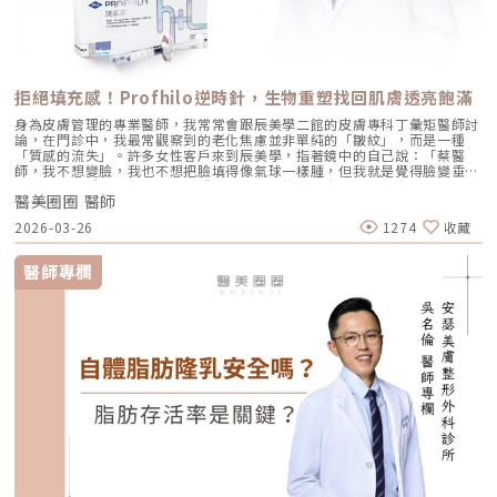
拒絕填充感！Profhilo逆時針，生物重塑找回肌膚透亮飽滿
身為皮膚管理的專業醫師，我常常會跟辰美學二館的皮膚專科丁彙矩醫師討
論，在門診中，我最常觀察到的老化焦慮並非單純的「皺紋」，而是一種
「質感的流失」。許多女性客戶來到辰美學，指著鏡中的自己說：「蔡醫
師，我不想變臉，我也不想把臉填得像氣球一樣腫，但我就是覺得臉變垂
了、乾了，看起來很累。」這種「累感」，往往來自於肌膚真皮層結構的崩
醫美圈圈 醫師
解。過去我們習慣用玻尿酸去「填補」凹陷，或是用電音波去「緊緻」皮
表，但在這兩者之間，其實存在著一個關鍵的空白區：生物重塑（Bio-
2026-03-26
1274
收藏
Remodeling）。這就是為什麼我對 Profhilo 逆時針（俗稱：璞菲洛）情
有獨鍾的原因。一、 重新定義抗老：為什麼妳需要的是「重塑」而非「填
充」？在深入了解 Profhilo逆時針 之前，我們必須先釐清肌膚老化的本
醫師專欄
質。肌膚的年輕度由真皮層的三大支柱決定：水份、膠原蛋白
（Collagen）以及彈力蛋白（Elastin）。多數人對膠原蛋白耳熟能詳，它
就像建築物的「鋼筋水泥」，負責撐起皮膚的厚度與體積；然而，讓肌膚在
做表情後能迅速回彈、維持組織張力的關鍵，其實是彈力蛋白。彈力蛋白就
像支撐鋼筋的「橡皮筋」，不幸的是，人體在青春期過後，彈力蛋白的合成
速度就會大幅下降。當彈力蛋白流失，肌膚就會像失去彈性的鬆緊帶，出現
細紋、毛孔粗大、甚至是難以處理的「鬆弛型下垂」。傳統玻尿酸屬於「填
充型」，主要目的是增加體積（Volumizing），如果過度施打，容易造成
面部僵硬或「醫美臉」。而 Profhilo 逆時針的誕生，是為了從細胞底層進
行「修復與重塑」，讓皮膚自己找回年輕時的彈性。二、 Profhilo 逆時針
的科學核心：NAHYCO™ 專利技術Profhilo逆時針來自瑞士著名的 IBSA 製
藥集團。身為專業醫師，我非常看重產品的「純淨度」與「穩定性」。
Profhilo 之所以能在國際醫美界佔有一席之地，在於其革命性的
NAHYCO™ 專利熱融合技術。1. 醫學界的「純淨」突破：無化學交聯劑一
般玻尿酸為了維持在體內的時間，必須添加化學交聯劑（如 BDDE）。雖然