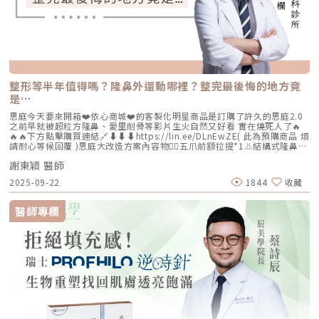
整形等半年值得嗎？隆鼻外還動哪裡？整完最後悔的地方竟
是…
思庭今天要來開箱❤️依心商城❤️的客製化明星商品是訂購了許久的思庭2.0
之前早就被超粒方隆鼻、愛里削骨等影片生火自然又好看 實在燒死人了🔥
🔥🔥下方點擊購買連結🔗⬇️⬇️⬇️https://lin.ee/DLnEwZE( 此為預購商品 煩
請耐心等候回覆 )思庭大改造方案內容物💁‍♀️五爪前額拉提*1👃結構式隆鼻*1
(加購縮鼻翼、敲鼻骨、貴族手術)👄微笑嘴角*1 (加購嘴邊肉拉提)重點摘
謝東穎 醫師
要：00:00 搶先看⚡⚡01:43 開箱手術方案內容物02:02 上臉眉眼分析 : 五
爪前額拉提02:36 中臉隆鼻分析 : 結構式隆鼻合併貴族手術03:58 下臉唇巴
2025-09-22
1844
收藏
分析 : 微笑嘴角+嘴扁肉拉提04:43 華麗買家秀05:25 五星好評分享
⭐⭐⭐⭐⭐▸▸歡迎合作洽談：followheart.marketing@gmail.com◂◂依心唯
美整形外科診所地址｜台北市信義區基隆路二段15號2樓電話｜（02）
醫師專欄
2345-6777官方網站｜https://www.followheart.com.tw/官方諮詢｜
https://follow-heart.com/line臉書粉專｜https://follow-
heart.com/case_fbIG追起來｜https://follow-
heart.com/case_igWeChat ID｜Dr_followheart