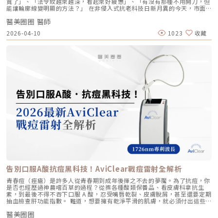
寬了」、「法令紋越來越深，看起來好疲憊」、「有沒有那種不用開刀，但
產品的純淨與安全性。逆時針（Profhilo） vs. 傳統玻尿酸比較 療程名稱
細胞。 強化期（第 2 次與第 3 次）： 建議間隔3到6個月進行第三次施打。
能讓輪廓線變明顯的方法？」 在非侵入式抗老科技日新月異的今天，市面
逆時針 (Profhilo) 傳統玻尿酸填充劑 主要功能 「生物重塑」(Bio-
這是一個關鍵的鞏固點，能延續細胞的再生信號，讓拉皮效果更具層次感。
上的音波儀器琳瑯滿目。但每當病患詢問我最信任哪一台儀器時，我的首選
remodeling)， 刺激膠原蛋白和彈力蛋白再生，從根本改善膚質 「填充」
維持期： 經過這 3 次完整的週期療程後，肌膚的緊緻度與細緻質感通常可
醫美圈圈 醫師
始終是 Ultherapy 美國音波。而在 2026 年的現在，隨著 Ultherapy
和「支撐」， 用於填補凹陷、雕塑輪廓 成分組成 專利技術結合高低分子玻
以維持九個月左右的時間。2.術後照護：輕盈無負擔的修復由於 Profhilo
Prime（美音二代） 的問世，醫美界正式進入了「精準醫療」的新紀元。這
2026-04-10
1023
收藏
尿酸， 64mg/2ml 高濃度，無交聯劑 玻尿酸會添加交聯劑，以增加黏度和
是極高純度的玻尿酸且不含化學交聯劑，術後反應極輕。只需在 24 小時內
篇文章，我將以專業醫師的角度，深度拆解為什麼美音二代會成為我臨床治
支撐力， 能維持體積不被快速分解 作用機制 注射後會均勻擴散至皮膚深
避免劇烈運動與高溫環境（如溫泉、蒸氣室、高溫瑜伽），其餘日常生活、
療的核心，以及它如何重新定義抗老的黃金標準。一、 為什麼「看得到」
層， 像「液態電波」一樣，透過非發炎機制喚醒細胞自我修復 注射後會停
上妝均不受影響，非常適合行程滿檔的都會女性。結語：美，是找回妳原本
才是真安全？DeepSEE® 即時影像導引的革命在進行音波拉提治療時，我常
留在特定部位， 透過體積來填補或塑形 效果呈現 效果是漸進且全面的，讓
的自然光采抗老不應該是「加法」，而是「還原」。Profhilo 逆時針的哲
跟病患分享一個觀念：音波拉提不是「能量越強越好」，而是「能量要打在
肌膚變得更緊緻、 有彈性、有光澤，視覺上更自然 效果是立即且局部的，
學與辰美學的理念不謀而合：我們不希望客戶變得不像自己，我們希望妳在
對的地方」。每個人的皮膚厚度、皮下脂肪分布、筋膜層（SMAS）的深
能看到凹陷處被填平、 輪廓變得立體 適用對象 適合想改善肌膚鬆弛、細
未來的日子裡，依然保有那份緊緻、透亮的彈力美感。妳不需要厚重的粉底
度，甚至是神經血管的走勢都完全不同。即便是在同一個人的臉上，左側與
紋、膚質乾燥、 彈性下降，追求自然效果的人 適合想填補淚溝、法令紋、
來遮蓋疲態，因為最美的底妝，就是妳健康的真皮層。如果妳也想體驗這種
右側的組織密度也存在差異。傳統的音波療程多半屬於「盲打」，醫師只能
豐頰、豐下巴或鼻子，追求局部立體效果的人 維持時間 約6 ~ 12個月 （需
「由內而外」的重塑感，歡迎來到辰美學，讓我們為妳量身定制專屬的逆齡
憑藉經驗去推測深度，這就像是在迷霧中航行，風險與不穩定性自然較高。
視個人體質、代謝與保養習慣而異） 約6～18個月 （因品牌、分子大小及
處方箋。「詳細內容請詳見辰美學官網」
1.1 精準醫療的「透視眼」最新的Ultherapy Prime 美國音波二代搭載了升
個人體質而異） 值得一提的是，它不像音波拉提需要靠機器操作、產生熱
級版 DeepSEE® 即時影像技術。在施打的每一條能量時，我都能透過 2X 高
能導致術後紅腫，也不會像玻尿酸填充容易造成過度膨脹的人工感，而是像
清螢幕清晰地看見病患當下的組織層級。這意味著： 避開神經與骨頭：大
「智慧型保養」，漸進式修復你的肌膚底層架構。哪些人適合做璞菲洛？
幅降低因能量落點錯誤導致的劇痛或副作用。 精準鎖定 SMAS 筋膜層：確
Profhilo不僅適合輕熟女族群，也非常適合希望改善整體膚況、延緩老化的
保每一發熱凝結點都精確落在支撐輪廓的關鍵地基上。 即時監控探頭貼合
人。尤其推薦給以下族群： 面臨初老症狀者： 臉部、頸部或手部出現細
度：防止因貼合不全導致的表皮燙傷。二、 三種鬆弛型態：妳需要的是
紋、輕微鬆弛，以及肌膚彈性下降、缺乏緊實感的人。 膚質困擾者： 肌膚
「拉提」還是「緊緻」？很多客人到診間會直接說：「我要打音波。」但我
乾燥、毛孔粗大、膚色不均或膚質粗糙，希望透過深層保濕來全面提升膚況
通常會先進行細緻的觸診與影像觀察，因為「鬆弛」其實分為不同層次。如
的人。 追求自然效果者： 不希望外觀有大幅度改變，只想透過自然、漸進
果診斷錯誤，治療效果就會大打折扣。我將臉部老化歸納為三種主要型態，
的方式讓自己看起來更年輕、更有氣色。 對其他療程敏感者： 曾對雷射、
並給予不同的客製化建議：2.1 筋膜鬆弛型（結構下垂）這是最適合美國音
能量儀器等療程反應較大，或希望尋找一種低風險、低修復期的保養方式。
波二代的族群。表現為下顎線模糊、嘴角下垂（木偶紋）、整體輪廓往下
這項療程也特別受到熟齡上班族歡迎，因為療程快、不影響日常作息，對於
墜。這類問題的根源在於 SMAS 筋膜層失去張力，需要透過美音二代深達
告別口服A酸抗痘黑科技！AviClear戰痘雷射全解析
忙碌但仍想維持好氣色的族群非常友善。璞菲洛療程建議與效果說明璞菲洛
4.5mm 的聚焦能量，從地基進行「拉提」。2.2 表皮鬆弛型（膚質鬆軟）
建議以三次療程為一完整週期，前兩次治療間隔約30天，第三次則可延長至
如果妳覺得臉部皮膚軟爛、毛孔粗大、布滿細紋，這通常是真皮層膠原蛋白
青春痘（痤瘡）是許多人從青春期到成年後揮之不去的夢魘。為了抗痘，你
4至6個月後進行。必要時，醫師會根據患者肌膚老化程度，評估是否安排加
流失。此時我會建議以「無雙電波」或「鳳凰電波」為主，強化表層的「緊
是否也經歷過神農嚐百草的過程？從擦各種酸類保養品、看皮膚科拿抗生
強治療，以達到最佳效果。大部分患者在首次治療後約2至4週，能感受到肌
緻」，若能搭配美音二代 1.5mm 或 3.0mm 的探頭進行分層治療，效果會
素，到最後不得不吞下口服 A 酸，忍受嘴唇乾裂、皮膚脫屑，甚至還要定期
膚保濕度提升與質感柔嫩。完整療程結束後，肌膚彈性、細緻度與毛孔緊實
更全面。2.3 脂肪下移型（贅肉堆積）有些人老化表現是法令紋上方擠出一
抽血檢查肝功能指數。 難道，想要擁有乾淨平滑的肌膚，就必須付出這些
度明顯改善，效果可維持數月，期間因人而異，與個人膚質及保養習慣相
塊肉，或是出現明顯的雙下巴。這類族群除了筋膜拉提，還需要美音二代對
代價嗎？ 隨著醫學美容科技的進步，抗痘治療終於迎來了劃時代的突破。
關。針對肌膚老化較嚴重的患者，醫師會提供客製化療程方案，確保治療成
脂肪組織產生的微熱效應來進行收斂，收緊鬆贅組織，恢復線條的俐落感。
醫美圈圈
全球首款獲得美國 FDA 認證，專門針對「皮脂腺」進行治療的 AviClear 戰
效符合期待。為何完成完整療程後仍需定期補打？雖然Profhilo在第一年完