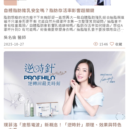
這在合法範圍內是安全的，但對於過敏體質或追求極致天然的客戶來說，仍
存在延遲性發炎的風險。Profhilo逆時針 透過精確的加熱與降溫製程，讓
自體脂肪隆乳安全嗎？脂肪存活率影響超關鍵
高分子與低分子玻尿酸產生自然的氫鍵鍵結，完全不含 BDDE。這意味著它
具備極高的「生物相容性」，注射後能與人體組織完美融合。2. 高低分子玻
脂肪想瘦的地方瘦不下來胸部卻一直想再大一點自體脂肪隆乳結合抽脂與填
尿酸的「黃金比例」Profhilo 含有目前市面上極高濃度的玻尿酸
補不只讓身形更平衡 也能自然升級罩杯本集一次整理常見疑問✓ 抽脂會不
（64mg/2ml），它結合了： 高分子量玻尿酸（H-HA）：提供穩定的物理
會有栓塞風險✓ 自體脂肪會影響乳癌篩檢嗎✓ 脂肪存活率如何提高✓ 想從A
支撐與深層鎖水，改善鬆弛。 低分子量玻尿酸（L-HA）：作為傳遞信號的
罩杯升到D 有可能嗎✓ 術後需要穿塑身衣嗎✓ 抽脂隆乳要不要按摩用自己的
分子，直接活化真皮層內的纖維母細胞，誘導膠原蛋白與彈力蛋白新生。這
脂肪 打造柔軟真實的胸型適合誰 怎麼做 最有效將給妳完整觀念與安心評估
種「1+1 > 2」的協同作用，讓 Profhilo 在進入皮膚後，能像液態電波一
吳名倫 醫師
依據重點摘要：0:00 #她說他說0:40 #自體脂肪隆乳v.s.#假體隆乳 想要哪
樣迅速擴散，全面性地改善膚質。三、 3 種細胞與 5 種蛋白：解開「液態
一樣？1:02 關於手術安全性 #自體隆乳2:12 不同的抽脂方式 #脂肪存活率
2025-10-27
1546
收藏
電波」的逆齡關鍵在辰美學的診間，我常跟客戶解釋，Profhilo 就像是為
會一樣嗎？3:16 關於抽脂安全 #脂肪栓塞問題 ？4:09 關於手術安全性 #矽
肌膚施加了一種「啟動指令」。它不僅僅是補水，而是啟動了「3+5 逆齡機
膠隆乳相關影片：• 罩杯升級前必看，自體脂肪豐胸解析！ EP20• 男生
制」： 活化 3 種關鍵細胞： 纖維母細胞：這是皮膚的「膠原工廠」。 角質
女乳好尷尬，胸部困擾的隱藏原因你有嗎？ EP24• 抽就對了？抽脂局部雕
形成細胞：強化表皮防禦力，讓肌膚看起來更細緻、有光澤。 脂肪幹細
塑大解密，它沒想像可怕！EP31---LINE
胞：幫助恢復皮下組織的飽滿感，減緩隨著年齡增長的皮下萎縮。 啟動 5
@aclinichttps://lin.ee/zGPja49▼詢問整形大小事https://answer-
種關鍵結構蛋白：包括 I 型、III 型、IV 型、VII 型膠原蛋白以及最關鍵的彈
clinic.com/▼詢問皮膚大小事https://answer-skin.com/▼詢問變美大小
力蛋白。這種全方位的重塑效果，能讓下顎線變清晰，讓細紋從底層淡化。
事https://answer-skincare.com/安瑟美膚整形外科診所
這就是為什麼它被暱稱為「液態電波」。電波是靠「熱能」刺激新生，而
FBhttps://www.facebook.com/AnswerClinic安瑟美膚整形外科診所
Profhilo 是靠「生物分子信號」啟動新生。對於皮膚薄、怕痛或不適合高
IGhttps://www.instagram.com/aclinic.group/吳名倫醫師：Dr.Allen 整
能量儀器的客戶來說，這是一個非常理想的選擇。四、 蔡醫師的精準美
形醫美體塑學苑https://www.facebook.com/drallenbody吳名倫醫師
學：BAP 五點拉提點位解析施打 Profhilo 是一門藝術。我們採用國際標準
IGhttps://www.instagram.com/psdr_allen/安瑟美膚整形外科診所地
的 BAP（Bio Aesthetic Points）五點拉提打法，這五個點是避開重要血
址：臺北市大安區安和路一段113號2樓之1電話：（02）7709-9398
管、精準對準臉部支撐結構的黃金位置： [1] 顴骨高點： 位於顴骨最突出的
地方，需離眼睛外側至少 2 公分。能像掛鉤一樣，為中臉提供向上向外的支
撐力。 [2] 鼻翼與瞳孔垂直線交界： 在鼻翼與耳廓之間畫出水平線，再從瞳
孔中線畫垂直線，兩線交交叉處作為注射點。能有效改善法令紋，飽滿面中
部。 [3] 耳廓下前緣： 位於耳廓下緣的前方約 1 公分處。是收緊臉部外側
輪廓、強化下頷線條的關鍵。 [4] 下頷嘴角交界： 在下巴中軸線的三分之一
處畫垂直線，再向唇角方向移動 1.5 公分。可以修飾木偶紋，改善嘴角下
垂。 [5] 下顎角前緣： 位於下顎角前側約 1 公分處。幫助拉緊腮幫子多餘
璞菲洛「液態電波」新概念！「逆時針」原理、效果與特色
的鬆弛組織，讓下顎線條清晰。五、 哪些部位最適合 Profhilo 逆時針？
Profhilo 逆時針之所以能成為抗老界的寵兒，不僅是因為它的成分純淨，