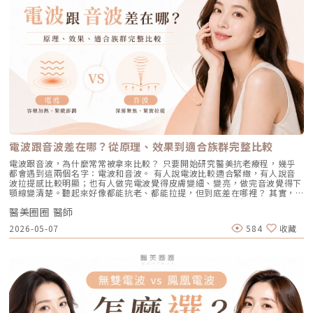
度、循序漸進方式建立耐受。4. 防曬是關鍵保護：紫外線是造成膠原蛋白流
術後照護、價格又是多少呢？希望能讓你在做選擇前，有完整且中立的參
的人。 備孕中或哺乳中的女性：口服 A 酸有強烈的致畸胎性，停藥後仍需
失與肌膚老化的重要因素之一。長期日曬會加速毛孔鬆弛，因此無論晴雨都
考。為什麼斑點這麼難纏？了解色素成因，是選擇療程前最重要的一步許多
避孕一段時間；而戰痘雷射純粹是物理性光電治療，對全身系統無影響（但
應確實做好防曬（塗抹防曬乳或物理性遮蔽）。醫美療程如何精準對抗毛孔
人以為斑點只是「曬太陽造成的色塊」，但實際上臉上的每一顆斑，都可能
孕婦本身基於安全考量，雷射療程前仍須經醫師評估）。 滿臉油光、毛孔
粗大？如果你期待的是肉眼可見的改善幅度，相比起日常保養，專業的醫美
有不同來源。色素形成的原因多元，深度位置也不相同，因此在治療上自然
粗大者：即使目前沒有嚴重的發炎痘痘，但深受「中東油田」困擾，希望從
療程通常會是更直接且具效率的選擇之一。隨著醫美科技的不斷進步，針對
不能以單一方式應對。常見的斑點來源包括：一、紫外線長期累積的影響日
根本減少出油量的人。 作息不正常、壓力型成人痘：針對因為熬夜、壓力
不同成因的毛孔問題都有相對應的解方！1. 溫和深層清潔：海菲秀
曬會刺激黑色素細胞活躍，形成曬斑、雀斑或不均勻暗沉。二、基因與體質
大導致賀爾蒙波動，進而反覆在下巴、兩頰爆發的成人痘，精準破壞皮脂腺
（HydraFacial）原理：屬於非侵入性的保養。利用專利的負壓水渦流技
因素有些人天生黑色素細胞較敏感，斑點更容易在年輕時就出現。三、荷爾
能有效阻斷復發。 深色肌膚患者：過去許多雷射（如脈衝光、某些淨膚雷
術，溫和無痛地吸出毛孔深層的黑頭、白頭粉刺與多餘皮脂，同時導入高濃
蒙波動包含懷孕、避孕藥、壓力、作息不穩等，都可能使色素活躍，例如熟
射）在深色肌膚上容易引發熱傷害或色素沉澱（反黑）。AviClear 的
度的保濕與抗氧化精華。適合誰：出油粉刺型毛孔、怕痛不敢打雷射、想作
知的肝斑。四、發炎後色素沉澱（PIH）痘痘、皮膚受傷、過度刺激後，都
1726nm 波長針對的是「油脂」而非「黑色素」，因此適用於 Fitzpatrick
為重要活動前的急救保養者。效果與特色：做完當下皮膚立刻感受到「會呼
可能留下深淺不一的色沉。以上原因造成斑點呈現不同的「深度」「密度」
膚色分類的 I 到 VI 型（包含極深色肌膚），安全性極高。AviClear 戰痘雷
吸」的潔淨感，毛孔因為髒污被清空並喝飽水，視覺上會立刻變得細緻，且
與「分布」，也使除斑變得不再只是把黑色素擊散這麼簡單。只要能量不
射 常見 QA 總整理在決定進行療程前，大家心中難免還有一些疑問。我們
無恢復期。2. 光電雷射：皮秒雷射（搭配特殊透鏡）原理：皮秒雷射
足，改善有限；能量過強，又可能刺激皮膚，造成修復期延長、色素反應，
整理了討論度最高的幾個問題：Q1：打 AviClear 戰痘雷射會痛嗎？需要敷
（Pico Laser）是目前詢問度最高的縮毛孔療程。核心在於加上了「蜂巢透
甚至讓斑點反覆出現。也因為色素問題本身複雜，傳統除斑療程才會讓人覺
麻藥嗎？A：疼痛度極低，多數患者甚至不需要敷麻藥！怕痛的人有福了！
鏡」或「聚焦透鏡」。這能在不破壞表皮的情況下，將雷射光束匯聚，在真
得「效果不一定穩定」。要真正提高治療的成功率，關鍵就在於是否能更精
AviClear 搭載了專利的「AviCool™ 藍寶石冷卻技術」，探頭在雷射擊發的
皮層產生「空泡效應（LIOB）」。這就像是在皮膚深層進行微小的破壞，
準、穩定地處理不同深度的黑色素，同時降低熱傷害。什麼是 Reepot AI時
前、中、後都會持續為肌膚表面降溫。治療過程中，主要會感覺到探頭冰冰
電波跟音波差在哪？從原理、效果到適合族群完整比較
藉此喚醒肌膚的自癒機制，大量刺激膠原蛋白與彈力纖維新生，進而把毛孔
光雷射？從技術重新理解除斑Reepot AI時光雷射是一款以 532 nm 綠光為
涼涼的，伴隨輕微的溫熱感或是像被橡皮筋輕彈的感覺。相較於傳統雷射或
周圍的凹陷給「撐」起來。適合誰：輕中度的老化型毛孔、輕微淺層痘疤、
基礎，並結合 AI 影像分析的智慧型色素雷射，已通過美國 FDA、韓國
手工清粉刺的痛楚，整體舒適度大幅提升，輕鬆就能完成療程。Q2：我現
電波跟音波，為什麼常常被拿來比較？ 只要開始研究醫美抗老療程，幾乎
想同時改善膚色不均與暗沉的人。效果與特色：熱傷害小，術後通常只會紅
KFDA 與台灣 TFDA 核可。它的設計目的，是讓除斑治療更精準、更安全，
在正在吃口服 A 酸，可以打 AviClear 嗎？A：建議先與主治醫師討論。一
都會遇到這兩個名字：電波和音波。 有人說電波比較適合緊緻，有人說音
腫1~3天，幾乎不影響日常生活。是目前 CP 值極高的定期保養型雷射。3.
也更符合亞洲膚質對低熱傷害的需求。透過AI智慧影像掃描技術，系統能先
般來說，口服 A 酸會讓皮膚變得比較薄且脆弱。多數醫師會建議在停用口服
波拉提感比較明顯；也有人做完電波覺得皮膚變細、變亮，做完音波覺得下
重度凹洞救星：UP雷射原理：如果是屬於嚴重的「疤痕/凹洞型毛孔」，皮
辨識斑點的深度與分布，使能量設定更具科學依據。在治療作用上，
A 酸至少 1 到 3 個月後，讓皮膚屏障稍微恢復，再來進行雷射治療會比較
顎線變清楚。聽起來好像都能抗老、都能拉提，但到底差在哪裡？ 其實，
秒雷射可能不夠力，這時候就需要汽化型雷射上場。例如 UP雷射
Reepot 搭載超低溫冷卻機制，能在能量擊發的同時以低溫保護皮膚，降低
安全。Q3：如果我只有局部（例如下巴）長痘痘，可以只打局部嗎？A：通
電波和音波最大的差別，不是「哪一個比較厲害」，而是它們使用的能量不
（UltraPulse），它能將能量精準且極深地打入真皮層甚至皮下組織，切斷
紅腫與熱刺激。其能量原理以機械式震動分散黑色素為主，而非單純依賴高
常建議「全臉治療」效果最佳。皮脂腺是分佈在全臉的，雖然目前只有下巴
醫美圈圈 醫師
同、作用的層次不同，適合處理的老化問題也不同。 簡單來說： 電波偏向
硬化的纖維化疤痕組織，進行深層的肌膚重建。適合誰：嚴重的冰鑿型痘
熱破壞，因此對周邊組織更溫和。簡單來說，它讓除斑從過去較不穩定的模
在發炎，但其他區域的皮脂腺可能也處於過度活躍的狀態。全臉均勻施打可
改善皮膚的鬆、細紋、膚質與緊緻度。 音波偏向改善輪廓的垂、嘴邊肉、
疤、嚴重凹洞型毛孔粗大。效果與特色：效果非常強大且顯著，但相對的
2026-05-07
584
收藏
式，提升為更可控、恢復期更短的療程設計。Reepot 三大核心技術：讓除
以達到整體控油、預防其他部位未來爆發的效果。當然，醫師在施打時，會
下顎線與深層支撐。 例如：如果把臉比喻成一棟房子，電波比較像是在整
「破壞力」也強。術後會有明顯的點狀結痂、流組織液，恢復期較長（約需
斑更精準、安全、穩定在眾多除斑雷射中，Reepot 之所以被視為新一代的
針對正在發炎的嚴重區域特別加強能量。Q4：三次療程結束後，一輩子都
理牆面，讓表面變得更平整、更緊；音波則比較像是在加強地基與支撐結
7~10 天），需要有耐心細心照護。4. 緊緻抗老新趨勢：微針電波（如E電
智慧型選擇，關鍵在於它結合了精準分析、冷卻保護與機械式作用三大技
不會再長痘痘了嗎？A：雷射不是魔法，日常保養依然重要。AviClear 能大
構，讓整體輪廓往上撐起來。電波是什麼？重點在 RF 射頻加熱與緊緻電波
波 Exion、無限電波 Potenza）原理：結合了「微針」與「電波（RF）」
術，不只是把能量打在斑點上，而是以更科學、更安全的方式處理色素問
幅萎縮皮脂腺，把出油量降到極低，讓長痘痘的機率降到最低。但人體是有
拉提使用的是 RF 射頻能量。RF 是 Radiofrequency 的縮寫。原理是透過
雙重優勢。透過極細的微針穿透表皮，在到達真皮層特定深度時瞬間釋放電
題。AutoDerm 智慧影像分析系統在正式治療前，系統會先掃描肌膚，辨識
自我修復機制的，經過數年後，部分皮脂腺可能會慢慢恢復部分功能。此
射頻能量在皮膚組織中產生熱能，讓膠原蛋白受熱收縮，並啟動後續的膠原
波熱能。這不僅能刺激膠原蛋白與彈力蛋白重組（改善老化型毛孔），微針
每一處斑點的分布、深度與範圍。這讓醫師不再只依賴肉眼判斷，而是能透
外，極端的壓力、嚴重的賀爾蒙失調依然可能引發零星的痘痘。但整體來
蛋白新生與重組。很多人一聽到「加熱」會覺得很抽象，電波不是只打一個
的物理性破壞與電波熱能，還能破壞過度活躍的皮脂腺（改善出油型毛
過影像資訊調整能量，讓治療更客製化、也更一致。對於斑點多、深淺不一
說，膚況絕對會比治療前穩定非常多。許多人會選擇在 1 到 2 年後，將
點，而是讓一段皮膚組織被均勻加熱。當皮膚裡的膠原纖維遇到適當熱能，
孔）。適合誰：混合型毛孔（又油又鬆弛）、肝斑體質不適合打高能量雷射
或分布不規則的人來說，這項技術能有效提升治療的精準度。CPTL 超冷卻
AviClear 作為年度的「控油進廠保養」來施打一次。Q5：打完 AviClear 後
就像鬆掉的彈力網被重新收緊，視覺上會有比較緊、平整的感覺。所以電波
者、想全面提升膚質緊緻度的人。效果與特色：因為熱能在皮膚深層釋放，
保護除斑過程中最令人擔心的副作用之一，就是因熱能過高造成紅腫、脫
有修復期嗎？該怎麼保養？A：由於屬於「非侵入性」的安全療程，術後皮
常見的效果感受包括：皮膚變緊、細紋變淡、毛孔視覺變細緻、臉部鬆弛感