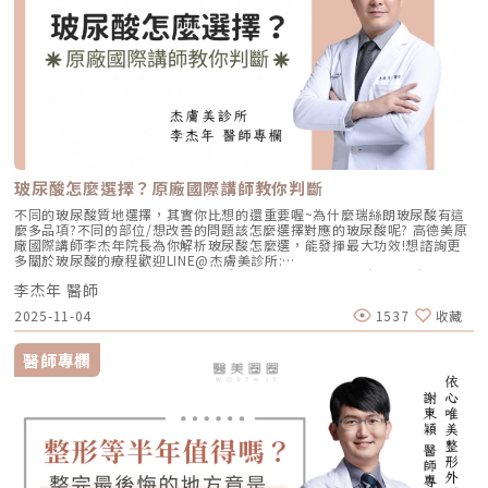
玻尿酸怎麼選擇？原廠國際講師教你判斷
不同的玻尿酸質地選擇，其實你比想的還重要喔~為什麼瑞絲朗玻尿酸有這
麼多品項?不同的部位/想改善的問題該怎麼選擇對應的玻尿酸呢? 高德美原
廠國際講師李杰年院長為你解析玻尿酸怎麼選，能發揮最大功效!想諮詢更
多關於玻尿酸的療程歡迎LINE@杰膚美診所:
https://page.line.me/xhc2941b重點摘要：00:11 玻尿酸作用介紹00:47
李杰年 醫師
玻尿酸分為三大類型02:09 迷思一、玻尿酸打哪裡都可以？02:36 迷思二、
打完下巴蘋果肌看起來怪怪的？03:30 迷思三、臉部鬆弛只能做拉皮嗎？
2025-11-04
1537
收藏
05:00 總結LINE官方帳號一對一咨詢👉https://reurl.cc/x3EQZN歡迎訂閱
我的頻道👉https://reurl.cc/nY51k8關注杰膚美診所FB👉
https://reurl.cc/XQljva杰膚美診所官網👉https://jfmskin.com/關注李杰
醫師專欄
年醫師FB👉https://reurl.cc/Mzk0nm杰膚美診所地址：104台北市中山區
復興北路50號2樓電話：02-8772-6625