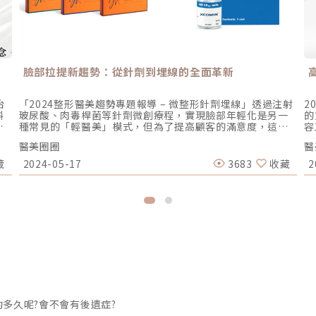
臉部拉提新趨勢：從針劑到埋線的全面革新
抬
「2024整形醫美趨勢專題報導 – 微整形針劑埋線」透過注射
2
斜
玻尿酸、肉毒桿菌等針劑微創療程，實現臉部年輕化是另一
的
的
種常見的「輕醫美」模式，但為了提高顧客的滿意度，這些
容
部
療程也朝向更持久、更安全、更自然，甚至可以一次撫平動
管
醫美圈圈
醫
態與靜態紋路，或是一邊補水一邊刺激膠原蛋白增生，打破
養
新
你我對於填充劑的刻板印象。譬如：『Xeomin天使肉毒』強
種
藏
2024-05-17
3683
收藏
2
美
調「零雜質、不會產生抗藥性」，即因其採用獨家專利
已
術
XTRACT淨化技術，不含複合性蛋白，可大幅降低免疫反應
牌
典
與抗體產生的風險；同樣的，在玻尿酸眾多品牌中，由深耕
渦
紅書
人體玻尿酸20多年的台灣和康生技自行研發的
質
而
『MissStunnin氧氣玻尿酸』，以獨家專利ECHA™交聯技術
性
層
打造出「高粘彈性質」的玻尿酸，除了強化支撐性、持久度
沉
更
及拉提表現，也解決了凝膠型玻尿酸的吸水問題，同時還經
種
由WASH純化過程去除多餘的雜質，包括殘留的交聯劑，以兼
並
獻與
顧效果與安全。無獨有偶的，全球前三大玻尿酸品牌、來自
C
以
瑞士的『Teoxane緹奧希隱形玻尿酸』亦透過獨家專利的網
螺
作用
狀交聯技術，降低不必要的交聯劑與修飾成分，同時保留天
通
合
然玻尿酸裡100%原長鏈之結構而具有獨特的黏彈性，可隨著
更
多久呢?會不會有後遺症?
,
動態表情展現優異的伸展彈性，不會出現團塊及異物感；尤
微