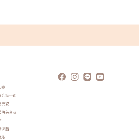
酸比較適
下方一小
人。但玻
適合，可
化」。而
否補打。
改善的人成
如果臉頰
比較自然
劑，例如
不同，童
部狀態慢
需要一段
宮凹陷、
增生劑更
有足夠掌
補與膠原
「立即填
肉毒
CMC+
膠原蛋白
女乳症手術
同時也期
晶亮瓷
酸可以用
位置。如
代海芙音波
可能會有
是單純追
達
與醫師判
發凍脂
但不是每
30%的
減脂