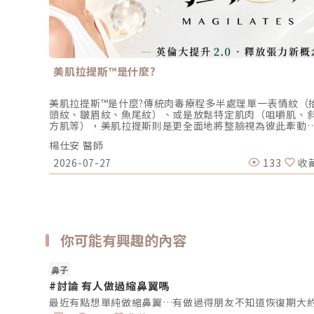
美肌拉提斯™是什麼?
美肌拉提斯™是什麼?傳統肉毒療程多半處理單一表情紋（
頭紋、皺眉紋、魚尾紋）、或是放鬆特定肌肉（咀嚼肌、
方肌等），美肌拉提斯則是更全面地將整臉視為彼此牽動
力學系統。療程前先分區評估眉眼、中下臉、下顎線到頸
楊仕安 醫師
的張力狀態，找出過度活躍、持續把輪廓往下拉的關鍵降
肌，再以肉毒精準釋放拉力，使原本被壓制的上提肌群重
2026-07-27
133
收
發揮作用，臉部線條也會回到輕盈、順暢又有精神的狀態
肌拉提斯是什麼而「肉毒拉提」並非新潮的噱頭，國際學
文獻對此已有數十年的研究論述。從早期的肉毒提眉、經
的「娜芙蒂蒂頸闊肌拉提 Nefertiti Lift」，到近年在小
上備受討論的「英倫大提升」，都是這個脈絡下的延伸。
美肌拉提斯結合最新研究與醫師臨床經驗，重新改良注射
你可能有興趣的內容
次與點位，並將治療邏輯系統化，讓力量的釋放更精準、
貼近台灣民眾想要的自然拉提美感。美肌拉提斯
™（MagiLates™）是由粹究美學楊仕安院長整合學術文
鼻子
臨床經驗，重新架構改良的一套全臉肉毒分區注射系統：
單瓶 abobotulinumtoxinA（ Dysport®，300 sU），
#討論 有人做過縮鼻翼嗎
於「皮下層深面與扁平表情肌淺面之交界（L2/L3 淺層複
最近有點想單純做縮鼻翼…有做過得朋友不知道恢復期大約
帶）」層次，透過全臉力線釋放（Force-Vector Release