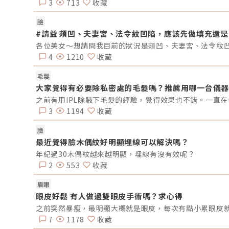
FVR）平衡臉部肌肉的動態張力，達到自然拉提的訴求。
3
713
收藏
毒可以拉提嗎？肉毒拉提和埋線、拉皮手術這種「把組織
動往上拉」的物理力量，或是電音波熱能的「緊緻拉提」
臉
同。肉毒拉提背後的邏輯，是源自肉毒桿菌素的藥理作用
#請益 頰凹、夫妻宮、法令紋凹陷，應該先做填充還
以抑制神經肌肉接合處乙醯膽鹼釋放的方式，藉由讓特定
肉放鬆，達到相對應美學調整的訴求。臉部本身是一個「
提肌群」與「下拉肌群」彼此拮抗的力學系統。當下拉肌
4
1210
收藏
(例如 platysma、DAO、depressor septi、外側
orbicularis oculi 等)被適度放鬆後，原本一直在對抗它
上提肌群會相對佔優勢，外觀上就會呈現下顎線輪廓變利
毛髮
嘴角微揚、眉尾上提的視覺拉提效果。而「美肌拉提斯™
大家覺得有必要除私密處的毛髮嗎？推薦用哪一台儀器
是整合肉毒對於「鬆開下拉力、讓上提肌勝出」的作用所
展出的一套系統，適合輕度至中度、與肌肉張力相關的軟
之前有用IPL除腋下毛髮的經驗，覺得效果也不錯。一直
織下垂族群。若是骨架支撐流失或嚴重鬆弛，則適合藉由
3
1194
收藏
他相對應的療程，或是以複合式療程來治療。皮下層深面
扁平表情肌淺面之交界美肌拉提斯鬆弛改善效果，上/術前
臉
下/術後4周美肌拉提斯™的效果是什麼？【美肌拉提斯】
釋放特定的下降淺層肌肉，達到整體自然拉提的效果，能
最近覺得臉木偶紋好明顯埋線可以解決嗎？
臉部線條看起來順暢輕盈、眉眼更有精神、輪廓俐落更乾
年紀過30木偶紋越來越明顯，埋線有沒有效呢？
淨。療程後的常見感受包括：下顎線比較清楚、嘴邊肉比
不厚重、臉看起來比較不累、側臉線條比較順，拍照時臉
2
553
收藏
比較俐落，有些人也會覺得臉變小、更加立體年輕唷！美
拉提斯動態張力改善效果，上/術前；下/術後4周更多美肌
眉眼
提斯相關介紹：https://tresure-clinic.com/portfolio-
眼皮好鬆 有人做過雙眼皮手術嗎？求心得
item/magilates/粹究美學團隊設計【美肌拉提斯】時，
常重視「自然感」和「保留表情」。因此【美肌拉提斯】
之前突然暴瘦，最明顯大概就是眼皮，每次有點小累眼皮
目標是達到全臉精準的張力平衡，不是透過抑制單一肌肉
7
1178
收藏
臉變僵，所以不用擔心打完會有皮笑肉不笑的僵硬感喔！