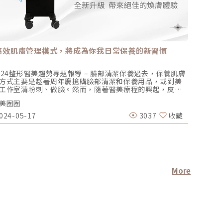
高效肌膚管理模式，將成為你我日常保養的新習慣
臉頰凹
然
024整形醫美趨勢專題報導 – 臉部清潔保養過去，保養肌膚
有些人明
方式主要是趁著周年慶搶購臉部清潔和保養用品，或到美
人明明體
工作室清粉刺、做臉。然而，隨著醫美療程的興起，皮膚
總覺得臉
理開始邁向科技化和系統化，讓人發現：「原來，肌膚保
謂臉頰凹
美圈圈
醫美圈圈
可以如此高效迅速！」換句話說，透過多功能設備結合各
影，讓中
保養精華液或成分，進行全方位的皮膚清潔與煥新，儼然
容易出現
024-05-17
3037
收藏
2026-0
是當今的一大趨勢。深受全球愛美人士喜愛的煥膚領導品
出，甚至
『HydraFacial海菲秀』真實體現了這一趨勢，它運用專利
會讓人看
漩注入技術，透過各種端頭與多款精華液，搭配溫和去角
過，臉頰
、抽取清潔毛孔、注入精華液護理之經典3步驟，提供具彈
醫美改善
化的客製服務，既能深層清潔肌膚，又可改善細紋、色素
因為鬆弛
澱、毛孔粗大等問題，讓肌膚煥然一新；新一代的旗艦機
有限，還
『HydraFacial Syndeo』更進一步升級了精華液的配方，
些？不只
More
將系統全面自動化。市場另一款熱門護膚設備『Derma
打什麼」
lear黑鑽水飛梭』則以質地柔軟的矽膠探頭和360度真空水
成以下幾
旋技術擄獲人心；對消費者而言，『HydraFacial海菲秀』
顯、臉頰
常用於整體煥膚與保濕，而『Derma Clear黑鑽水飛梭』
大，也容
擅長於深層毛孔的清潔和吸取。對於更重視保養的族群，
胖瘦問題
侵入式的水光槍和水光儀可能更符合他們的需求；例如：
通常和顴