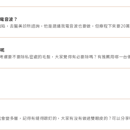
肉
其Teoxane預計在8月下旬推出的RHA1，不僅擁有「臉部橡
『
主
皮擦」之暱稱，還拿到改善動態細紋的適應症，顛覆以往改
極
不
善動態紋只能透過肉毒桿菌的傳統認知。同樣也是來自於瑞
打
，
士的『BELOTERO Revive水柔素妍針』主打結合高純度鏈
智
是電音波？
肌
結玻尿酸與天然保濕劑甘油之雙重鎖水配方，既能長效保
／
上
濕，還因鏈結玻尿酸具有刺激膠原蛋白合成的作用，可強化
次
群
臉部豐盈感、持久性與肌膚彈性。事實上，透過針劑來刺激
吸
膠原蛋白增生的風潮已在台灣行之有年，譬如：最早進入台
性
們的
灣市場，近期得到改良升級的『Sculptra 4D童妍針』以及韓
應
、
國知名的『AestheFill精靈針』等膠原蛋白增生劑均有其獨
無
」就
特優勢而受到消費者的追捧。而民眾口耳相傳已久的「黑童
理
呢
發
顏針、白童顏針」即為韓國市占率第一的『VIVABELLA魔法
L
組
在考慮要不要除私密處的毛髮，大家覺得有必要除嗎？有推薦用哪一台
針』於2024年初正式推出後，就在市場上造成不小的話題，
入
其
因其將載體從以往的凝膠換成玻尿酸，由於生物相容性高，
皮
與
不易造成結節，還能降低發炎反應、減緩不適和縮短恢復
科
；
期；再者，它使用未經交聯處理的玻尿酸，保留原始的流動
配
藉由
性與稀薄性，大幅提高安全性，代理商特別指出自2014年在
驗
讓
韓國上市至今從未栓塞副作用事件通報。除了通過膠原蛋白
增生來達到臉部拉提的效果，也有不少人選擇效果立即且明
較
顯的埋線拉提，尤其隨著線材和錨定技術的進步，有望大幅
型
提高整體的效果和持久性。譬如：來自韓國的『MINT LIFT
肌
神力拉提』，使用可被人體吸收的PDO線材，並經由壓印專
拉
利技術一體成型，不同於切割線材，可避免斷裂風險，而且
它將線材壓製成360度3D螺旋形鋸齒倒鉤狀，提供更穩固的
非
拉力，加上最新的2.0版還有不同長度的專用套管，能將帶刺
的
線材精準送至臉部特定區域，讓醫生能根據每位患者的特定
就會變多層，記得有縫得跟釘的，大家有沒有做過雙眼皮的？可以分享
讓
需求來定制個人化的治療方案。從肉毒桿菌、玻尿酸，膠原
蛋白增生劑到埋線拉提所提出的創新技術，不僅更加重視消