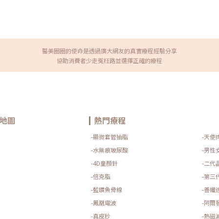
費者的安全與舒適度，也正在扭轉人們對於醫美的傳統印
象。點我立即前往「微整形、針劑埋線」分類連結
醫美圈圈的使命是透過廣大網友的真實療程經驗分享
協助消費者少走冤枉路並選擇正確的療程
地圖
熱門療程
-顯微套管抽脂
-天使
-水無痕玻尿酸
-男性
-4D童顏針
-二代
-倍克脂
-第三
-藍鑽魚骨線
-善纖
-鳳凰電波
-阿爾
-真皮秒
-熱磁