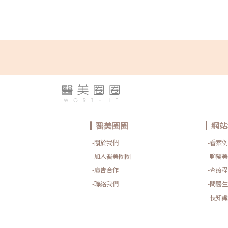
醫美圈圈
網站
-關於我們
-看案例
-加入醫美圈圈
-聊醫美
-廣告合作
-查療程
-聯絡我們
-問醫生
-長知識