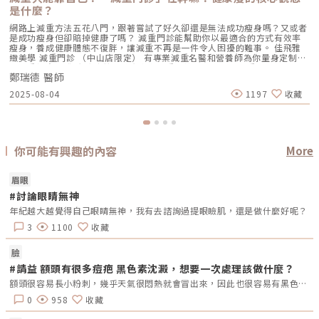
是什麼？
網路上減重方法五花八門，跟著嘗試了好久卻還是無法成功瘦身嗎？又或者
是成功瘦身但卻賠掉健康了嗎？ 減重門診能幫助你以最適合的方式有效率
瘦身，養成健康體態不復胖，讓減重不再是一件令人困擾的難事。 佳飛雅
緻美學 減重門診 （中山店限定） 有專業減重名醫和營養師為你量身定制專
屬減重計畫 讓你脂肪消散，健康瘦身！重點摘要：00:23 減重門診到底是
鄭瑞德 醫師
在做什麼呢？01:12 什麼人不適合168斷食？02:15 健康瘦身方式是什麼
呢？03:36 什麼樣的人適合減重門診？05:19 全身上下哪一個部位最難瘦？
2025-08-04
1197
收藏
👉佳飛雅醫美集團youtobe頻道👉佳飛雅醫美集團FB粉絲專頁👉佳飛雅醫
美集團IG👉佳飛雅 緻美學官網關注👉鄭瑞德醫師FB關注👉鄭瑞德醫師IG
佳飛雅 緻美學（中山店）一對一👉line諮詢地址：台北市中山區中山北路
二段39巷18號 (捷運中山站Exit3)電話：(02)7701-8385
你可能有興趣的內容
More
眉眼
#討論眼睛無神
年紀越大越覺得自己眼睛無神，我有去諮詢過提眼瞼肌，還是做什麼好呢？
3
1100
收藏
臉
#請益 額頭有很多痘疤 黑色素沈澱，想要一次處理該做什麼？
額頭很容易長小粉刺，幾乎天氣很悶熱就會冒出來，因此也很容易有黑色素沈澱。有試過很多次皮秒，醫美人員表示可以處理掉，但感覺要定期施打才有效，若我預算不夠定期施打，想要快速一次處理，可以選擇什麼別的方法呢？
0
958
收藏