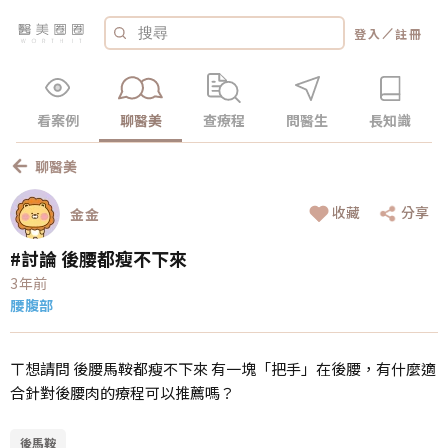
／
登入
註冊
看案例
聊醫美
查療程
問醫生
長知識
聊醫美
收藏
分享
金金
#討論 後腰都瘦不下來
3年前
腰腹部
ㄒ想請問 後腰馬鞍都瘦不下來 有一塊「把手」在後腰，有什麼適
合針對後腰肉的療程可以推薦嗎？
後馬鞍