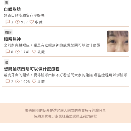
胸
自體脂肪
好奇自體脂肪留存率好嗎
3
957
收藏
眉眼
眼睛無神
之前割完雙眼皮，還是有左眼無神的感覺請問可以做什麼調整呢？可以再縫嗎？左眼無神
8
1741
收藏
臉
想問臉頰凹陷可以做什麼療程
戴完牙套的關係，覺得臉頰凹陷不好看想問大家的建議 哪些療程可以澎臉頰
2
1028
收藏
醫美圈圈的使命是透過廣大網友的真實療程經驗分享
協助消費者少走冤枉路並選擇正確的療程