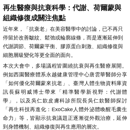
再生醫療與抗衰科學：代謝、荷爾蒙與
組織修復成關注焦點
近年來，「抗衰老」在美容醫學中的討論，已不再只
停留於改善皺紋、鬆弛或輪廓線條，而是逐漸延伸到
代謝調節、荷爾蒙平衡、膠原蛋白刺激、組織修復與
細胞層級變化等更全面的面向。
本次大會中，多場議程皆圍繞抗衰與再生醫療展開。
例如西園醫療體系永越健康管理中心唐雲華醫師分享
「如何優化荷爾蒙來抗老」、臺灣人體生物資料庫資
訊長蘇明威博士帶來「精準醫學新視野：代謝體
學」，以及吳仁欽皮膚科診所院長吳仁欽醫師探討
「再生科技再進化：ExoCake人體外泌體喚醒毛囊生
命力」等，皆顯示抗衰議題正逐漸從外觀治療，延伸
到身體機制、組織修復與再生應用的層次。