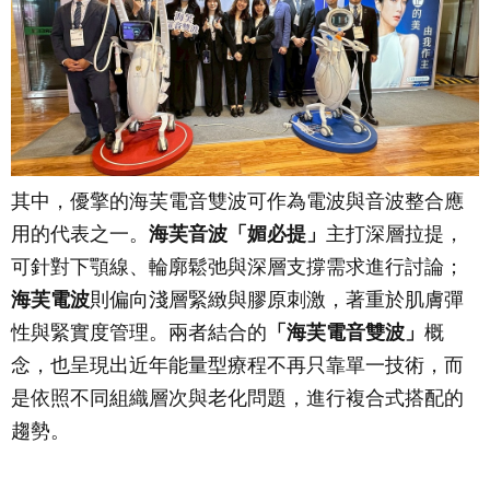
其中，優擎的海芙電音雙波可作為電波與音波整合應
用的代表之一。
海芙音波「媚必提」
主打深層拉提，
可針對下顎線、輪廓鬆弛與深層支撐需求進行討論；
海芙電波
則偏向淺層緊緻與膠原刺激，著重於肌膚彈
性與緊實度管理。兩者結合的
「海芙電音雙波」
概
念，也呈現出近年能量型療程不再只靠單一技術，而
是依照不同組織層次與老化問題，進行複合式搭配的
趨勢。