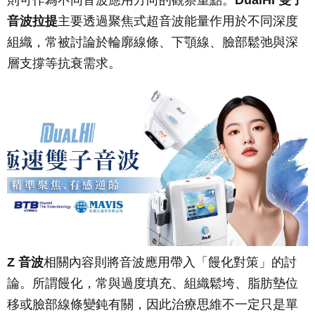
則可作為不同音波應用方向的觀察重點。
DualHI 雙子
音波拉提
主要透過聚焦式超音波能量作用於不同深度
組織，常被討論於輪廓線條、下顎線、臉部鬆弛與深
層支撐等抗衰需求。
Z 音波
相關內容則將音波應用帶入「饅化對策」的討
論。所謂饅化，常與過度填充、組織鬆垮、脂肪墊位
移或臉部線條變鈍有關，因此治療思維不一定只是單