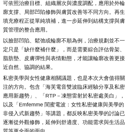
可依照治療目標、組織層次與濃度調配，應用於外輪
廓支撐、局部凹陷修飾與膚質改善等不同方向。再生
填充療程正從單純填補，進一步延伸到結構支撐與膚
質管理的整合應用。
以臉部凹陷、鬆弛或輪廓不順為例，治療規劃並不一
定只是「缺什麼補什麼」，而是需要綜合評估骨架、
脂肪墊、皮膚彈性與表情動態，才能讓輪廓改善更接
近自然、協調的結果。
私密美學與女性健康相關議題，也是本次大會值得關
注的方向。包含「海芙電音雙波臨床經驗分享及私密
應用新趨勢」、「RTP－凍態雷射於私密處美白」，
以及「Emfemme 閨蜜電波：女性私密健康與美學的
非侵入式新趨勢」等講題，都反映私密美學的討論已
逐漸從外觀修飾，延伸到舒適度、功能需求與生活品
質等更全面的面向。