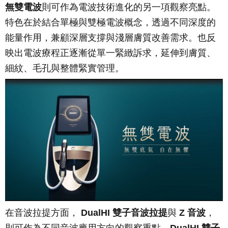
無雙電波
則可作為電波技術進化的另一項觀察亮點。
特色在於結合單極與雙極電波概念，透過不同深度的
能量作用，兼顧深層支撐與淺層膚質改善需求。也反
映出電波療程正逐漸從單一緊緻訴求，延伸到膚質、
細紋、毛孔與整體緊實管理。
在音波拉提方面，
DualHI 雙子音波拉提
與
Z 音波
，