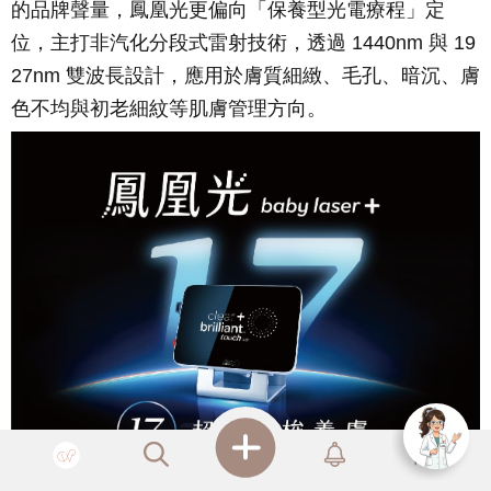
的品牌聲量，鳳凰光更偏向「保養型光電療程」定
位，主打非汽化分段式雷射技術，透過 1440nm 與 19
27nm 雙波長設計，應用於膚質細緻、毛孔、暗沉、膚
色不均與初老細紋等肌膚管理方向。