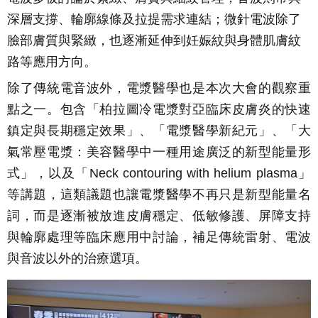
深層支撐、輪廓線條及拉提需求連結；微針電波除了
臉部膚質與緊緻，也逐漸延伸到妊娠紋與身體肌膚紋
路等應用方向。
除了傳統電音波外，電漿醫學也是本次大會的觀察重
點之一。包含「柏拉圖冷電漿對亞臨床皮膚炎的快速
鎮定與長期穩定效果」、「電漿醫學新紀元」、「大
氣常壓電漿：美容醫學中一種用途廣泛的新型能量形
式」，以及「Neck contouring with helium plasma」
等講題，這類議題也讓電漿醫學不再只是新型能量名
詞，而是逐漸被放進皮膚穩定、低敏修護、屏障支持
與輪廓處理等臨床應用中討論，補足傳統雷射、電波
與音波以外的治療選項。