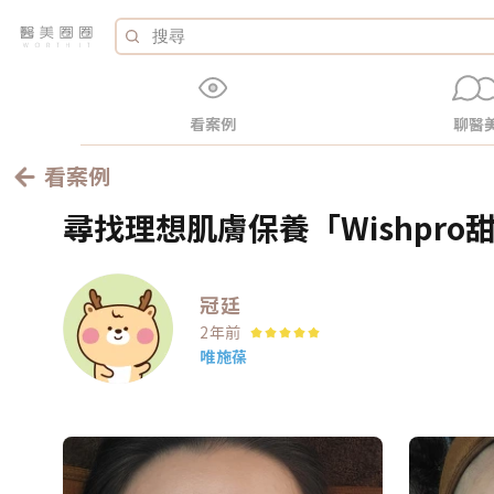
看案例
聊醫
看案例
尋找理想肌膚保養「Wishpr
冠廷
2年前
唯施葆