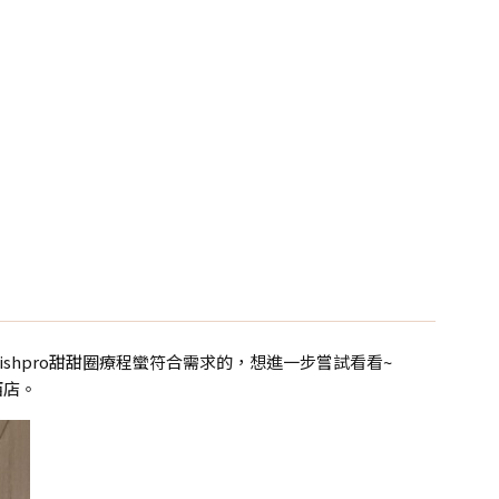
hpro甜甜圈療程蠻符合需求的，想進一步嘗試看看~
西店。