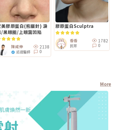
双美膠原蛋白(熊貓針) 淚
膠原蛋白Sculptra
溝/黑眼圈/上眼窩凹陷
1782
香香
0
民眾
2138
陳咸伸
0
認證醫師
More
醫師