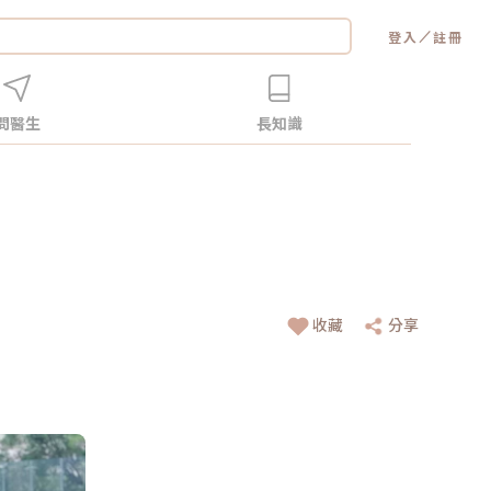
／
登入
註冊
問醫生
長知識
收藏
分享