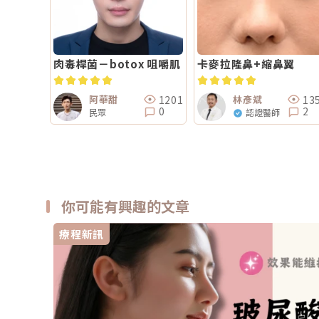
肉毒桿菌－botox 咀嚼肌
卡麥拉隆鼻+縮鼻翼
1201
13
阿華甜
林彥斌
0
2
民眾
認證醫師
你可能有興趣的文章
療程新訊