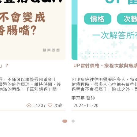
」？
UP雷射價格、療程次數與痛
唇，不僅可以調整唇部黃金比
凹洞痘疤往往困擾著許多人，特
豐唇的施作原理、維持時間、後
射療程時，很多人心中總有這些
飽滿的唇型，千萬別錯過！關於
過程會不會很痛？」除此之外，
利於增加皮膚保水力，使肌膚保
理想，還是會出現「花了大錢卻
李杰年 醫師
評估後，還能夠調整唇型，創造
技，效果令人期待，但不少人因為
可以改善嘴角下垂、唇峰不明顯
成為大家最佳理想的選擇呢？杰
14207
收藏
2024-11-20
笑線。此外，還能淡化因唇部乾
UP雷射，達到更理想的效果，同
有豐盈飽滿立體嘟嘟唇！玻尿酸
容醫學中，UP雷射是目前修復
月左右。維持的效果長短不一，主
而猶豫不決。本篇將帶您了解現
牌以及個人體質的影響。因此，
並解釋為什麼杰膚美診所推薦「
評估，以了解最適合自己的回補
善凹洞痘疤？雷射治療優缺點與
人的唇型和臉型，提供客製化的
使用的治療儀器，然後不斷打電