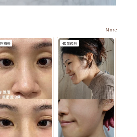
More
熊貓針
4D童顏針