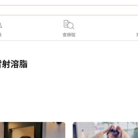
美
查療程
雷射溶脂