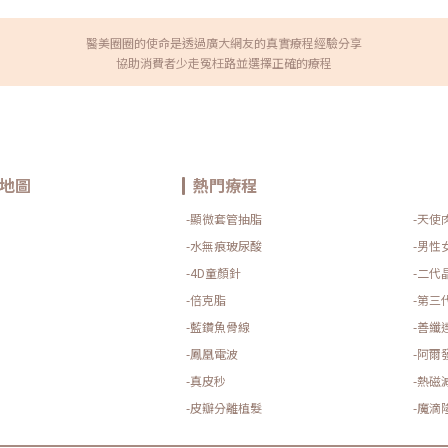
立體。如果是想要自然上揚微笑
重要因素。不過，其實痘疤的治
唇峰等細節，讓形狀更加精緻完
效果。即便是同樣的飛梭雷射，
決定最適合自己的方式。玻尿酸
師和施打方式會直接影響治療的
醫美圈圈的使命是透過廣大網友的真實療程經驗分享
可能會出現短暫性紅腫、瘀青、
不同。因此杰膚美診所都會建議
協助消費者少走冤枉路並選擇正確的療程
自然分解代謝，發生嚴重副作用的
至大概需要幾次、每次治療的效
速回診請醫師評估。玻尿酸豐唇
場諮詢，根據自己疤痕的類型，
的香腸嘴、以及會有大面積瘀青
能達到的改善程度，這樣才能真
信賴的醫師。同時，注射後的保
前市面上治療痘疤的雷射儀器，
縮短，讓你輕鬆擁有性感唇型。
射(全破壞)磨皮雷射是利用二氧
部的表情。 以天然保濕為主的保
痘疤邊緣及真皮層的肌膚去除，
還能達到修護唇部的效果。 使用
和痘疤。皮膚會看起來更平整，
療程後2天內，避免塗抹藥膏、乳
式較為激烈，治療過程通常會帶
地圖
熱門療程
，有利於緩解腫脹和發熱的情況。
應。而且，這類治療的色素沉澱
，需等待1個月左右再執行下一次
難度較高，醫師的經驗對效果影
-顯微套管抽脂
-天使
間等因素的影響。如果使用的是
統磨皮雷射的價格通常在每次1-
效果長達18至24個月，甚至更
飛梭雷射(點狀破壞)飛梭雷射是
-水無痕玻尿酸
-男性
多久能上妝？一般來說，接受玻
微小的點狀輸出，直達深層的真
-4D童顏針
-二代
妝品時，應避免使用含有美白、酒
未受破壞的皮膚，形成像「島狀
使用護唇膏，讓嘴唇得到充分滋
因為這樣的治療機制，往往需要
-倍克脂
-第三
豐唇價格與效果大比拼 玻尿酸豐
者通常可以看到明顯的改善，但
只要由經驗豐富的醫師操作，並採用
皮的治療效果。這也代表著需要
-藍鑽魚骨線
-善纖
。選擇合格的診所與專業醫師是
射的價格依治療範圍而異，局部治療
哺乳中的女性、嚴重過敏體質者、唇
-鳳凰電波
約在1萬到2萬之間。非汽化式飛
-阿爾
自身狀況。​Q3. 玻尿酸豐唇可
輕滾動在皮膚上，將能量傳遞至
-真皮秒
-熱磁
和某些能量型療程（如電音波、音
白增生與重組，幫助改善凹痘疤
位同時進行。電音波屬於高能量
痂，只有少許的細微屑屑。此外
-皮瓣分離植髮
-魔滴
因熱效應、組織變化影響效果持
有很好的效果。非汽化式飛梭雷射
療程順序做客制化規劃，通常會
破壞性)皮秒雷射是大家熟悉的