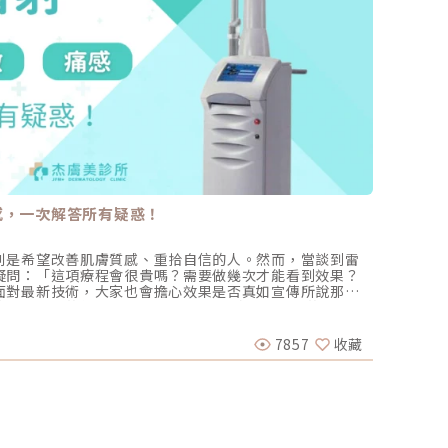
感，一次解答所有疑惑！
腹直肌
別是希望改善肌膚質感、重拾自信的人。然而，當談到雷
想要「
疑問：「這項療程會很貴嗎？需要做幾次才能看到效果？
是必須
面對最新技術，大家也會擔心效果是否真如宣傳所說那樣
對大部
收效不大」的情況。UP雷射被視為治療凹洞痘疤的尖端科
運動了
吳名倫 
價格和痛感而猶豫不決。如何讓UP雷射治療更具CP值，
真是令
膚美診所—李杰年院長將帶您了解如何以最合適的方式進行
數人來
7857
收藏
2024-
時降低負擔與不適感。UP雷射價格真的有比較高嗎?在美
度」及
凹洞痘疤最先進的技術，但許多人因為治療的價格和疼痛度
這裏提
今痘疤雷射治療的主流機種、基本原理和大致價格範圍，
想到的
複合式痘疤治療」，而非僅靠單一機種來改善疤痕。想改
脂肪堆
CP值分析許多希望改善痘疤的患者，通常會先搜尋自己想
動，對
話向各診所詢問價格，仿佛價格是決定是否進行治療的最
「腹直