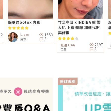
保妥適botox 肉毒
竹北守葳 x INDIBA 臉 臀
大肌 上背 體雕 加速代謝
與修復
52
1553
L.am
3
民眾
2197
狂潛Tina
1
民眾
醫師專欄