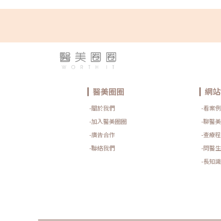
劑量分配。不僅實現了豐唇的效果，還使五官呈現協調而
嘴型，主要是透過注射唇珠來突顯弧度，同時微調唇角、
美。因此，在接受療程前務必提前與醫生仔細溝通，共同
豐唇後遺症與副作用有哪些？大部分人在玻尿酸豐唇後，
輕微腫脹，通常在5天內漸漸消退。由於玻尿酸可被人體
機率極低。如果術後有異常疼痛、持續腫脹等狀況，應儘
術後保養大多人會擔心施打玻尿酸豐唇後可能會出現厚厚
問題。因此要選擇正規的診所、安全的玻尿酸品牌以及可
養也是非常重要環節，能夠大幅降低失敗機率，使恢復期
術後一週內，應避免按壓注射區域，同時不可做出誇張臉
養品，有利於提升肌膚水分，不但能延長豐唇維持時間，
溫和的洗臉產品清潔注射部位，唇部周圍也應維持乾爽。
醫美圈圈
網站
霜或彩妝品。 術後可在唇部周圍進行冰敷約5至10分鐘
玻尿酸豐唇需要多久打一次？通常建議在同個部位注射後
-關於我們
-看案例
療程。但是否能夠進行注射也會受到皮膚彈性和可注射空
大分子玻尿酸，具有出色的支撐性和足夠的彈性，能夠維持
-加入醫美圈圈
-聊醫美
長時間，維持時間也會視個人體質而定。玻尿酸豐唇術後
-廣告合作
-查療程
尿酸填補術後的12小時，就可以上妝了。但是在選擇化
精等刺激性成分的產品。另外，在日常保養方面，建議多
-聯絡我們
-問醫生
潤，讓唇部能更為出色。延伸閱讀：擁有性感翹唇必讀！ 
唇常見問題 Q&AQ1. 玻尿酸豐唇會變成香腸嘴嗎？A：
-長知識
適當的劑量與分層注射技術，出現「香腸嘴」的機率極低
關鍵。​Q2. 哪些人不適合進行玻尿酸豐唇？A：懷孕或
部有感染或皮膚疾病的人不建議施打。術前應與醫師詳細討論
以和電音波等能量型療程一起做嗎？A：玻尿酸豐唇可以
波拉提、皮秒雷射）一起規劃，但不建議同一天在同一部
緊緻療程，理論上不會直接破壞已注射的玻尿酸，但可能
久度，或增加腫脹風險。建議讓專業醫師根據你的需求和