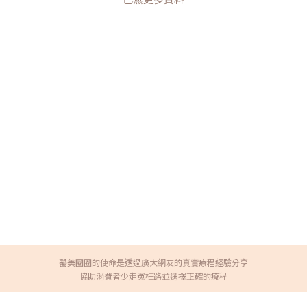
醫美圈圈的使命是透過廣大網友的真實療程經驗分享
協助消費者少走冤枉路並選擇正確的療程