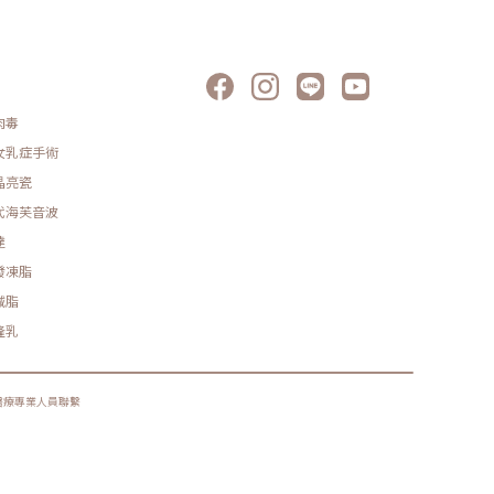
肉毒
女乳症手術
晶亮瓷
代海芙音波
達
發凍脂
減脂
隆乳
醫療專業人員聯繫