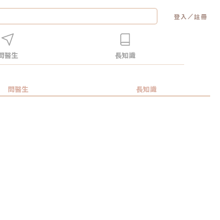
／
登入
註冊
問醫生
長知識
問醫生
長知識