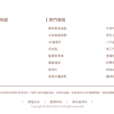
地圖
熱門療程
-顯微套管抽脂
-天使
-水無痕玻尿酸
-男性
-4D童顏針
-二代
-倍克脂
-第三
-藍鑽魚骨線
-善纖
-鳳凰電波
-阿爾
-真皮秒
-熱磁
-皮瓣分離植髮
-魔滴
圈內的資訊僅用於教育目的。我們不提供醫療諮詢、診斷或建議。如果遇到任何的醫療問題，請與相關
|
|
|
|
版權宣告
服務條款
隱私權條款
Copyright © 2022 Worth it All rights reserved.