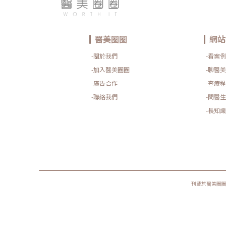
醫美圈圈
網站
-關於我們
-看案例
-加入醫美圈圈
-聊醫美
-廣告合作
-查療程
-聯絡我們
-問醫生
-長知識
刊載於醫美圈