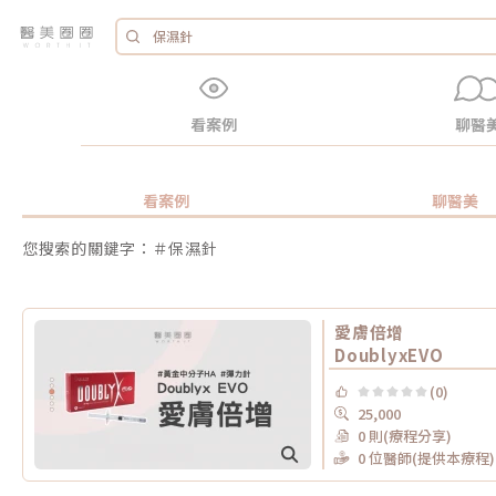
看案例
聊醫
看案例
聊醫美
您搜索的關鍵字：＃保濕針
愛膚倍增
DoublyxEVO
(0)
25,000
0 則(療程分享)
0 位醫師(提供本療程)