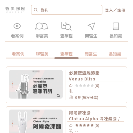
／
登入
註冊
看案例
聊醫美
查療程
問醫生
長知識
看案例
聊醫美
查療程
問醫生
長知識
必麗塑溫雕溶脂
Venus Bliss
(0)
--
0 則(療程分享)
阿爾發凍脂
Clatuu Alpha 冷凍減脂 /
(5)
--