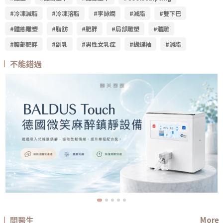
#冷凍減脂
#冷凍溶脂
#李詠嫻
#減脂
#雙下巴
#體態雕塑
#脂肪
#肥胖
#局部雕塑
#體雕
#腹部肥胖
#副乳
#男性女乳症
#蝴蝶袖
#消脂
不能錯過
問醫生
More