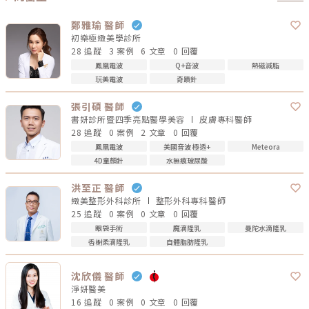
鄭雅瑜 醫師
初樂極緻美學診所
28 追蹤
3 案例
6 文章
0 回覆
鳳凰電波
Q+音波
熱磁減脂
玩美電波
奇蹟針
張引碩 醫師
書妍診所暨四季亮點醫學美容
皮膚專科
醫師
28 追蹤
0 案例
2 文章
0 回覆
鳳凰電波
美國音波 極透+
Meteora
4D童顏針
水無痕玻尿酸
洪至正 醫師
緻美整形外科診所
整形外科專科
醫師
25 追蹤
0 案例
0 文章
0 回覆
眼袋手術
魔滴隆乳
曼陀水滴隆乳
香榭柔滴隆乳
自體脂肪隆乳
沈欣儀 醫師
淨妍醫美
16 追蹤
0 案例
0 文章
0 回覆