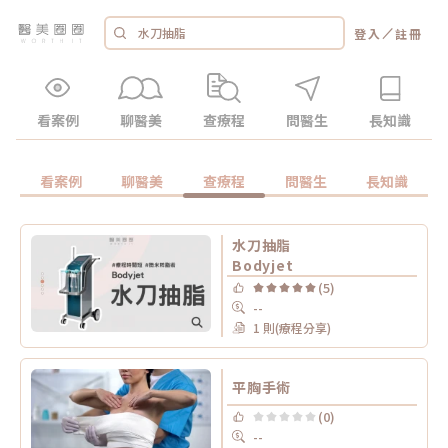
／
登入
註冊
看案例
聊醫美
查療程
問醫生
長知識
看案例
聊醫美
查療程
問醫生
長知識
水刀抽脂
Bodyjet
(5)
--
1 則(療程分享)
平胸手術
(0)
--