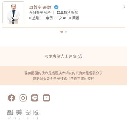
周哲宇 醫師
淨妍醫美診所
耳鼻喉科
醫師
8 追蹤
0 案例
1 文章
0 回覆
尋求專業人士建議
醫美圈圈的使命是透過廣大網友的真實療程經驗分享
協助消費者少走冤枉路並選擇正確的療程