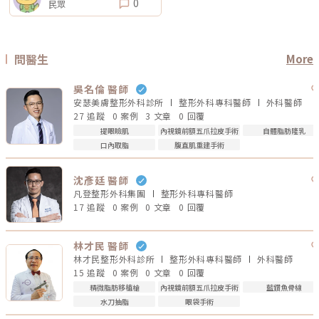
0
民眾
問醫生
More
吳名倫 醫師
安瑟美膚整形外科診所
整形外科專科
醫師
外科
醫師
27 追蹤
0 案例
3 文章
0 回覆
提眼瞼肌
內視鏡前額五爪拉皮手術
自體脂肪隆乳
口內取脂
腹直肌重建手術
沈彥廷 醫師
凡登整形外科集團
整形外科專科
醫師
17 追蹤
0 案例
0 文章
0 回覆
林才民 醫師
林才民整形外科診所
整形外科專科
醫師
外科
醫師
15 追蹤
0 案例
0 文章
0 回覆
精微脂肪移植槍
內視鏡前額五爪拉皮手術
藍鑽魚骨線
水刀抽脂
眼袋手術