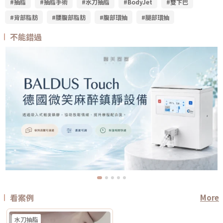
#抽脂
#抽脂手術
#水刀抽脂
#BodyJet
#雙下巴
#背部脂肪
#腰腹部脂肪
#腹部環抽
#腿部環抽
不能錯過
看案例
More
水刀抽脂