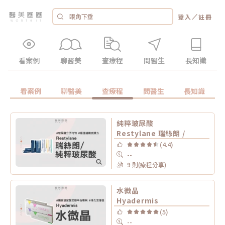
／
登入
註冊
看案例
聊醫美
查療程
問醫生
長知識
看案例
聊醫美
查療程
問醫生
長知識
純粹玻尿酸
Restylane 瑞絲朗 /
(4.4)
--
9 則(療程分享)
水微晶
Hyadermis
(5)
--