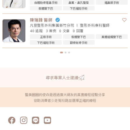
自體肋骨隆鼻手術
鼻翼、鼻孔整型
縮鼻頭手術
假體墊下巴
下巴縮短手術
陳瑞鋒 醫師
凡登整形外科集團新竹分院
整形外科專科
醫師
40 追蹤
3 案例
0 文章
0 回覆
正顎手術
假體墊下巴
異體組織墊下巴
下巴縮短手術
顴骨削骨手術
尋求專業人士建議
醫美圈圈的使命是透過廣大網友的真實療程經驗分享
協助消費者少走冤枉路並選擇正確的療程