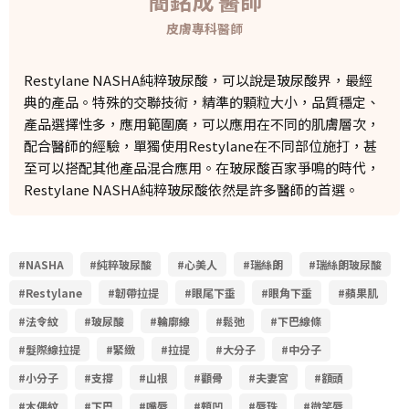
簡銘成 醫師
皮膚專科醫師
Restylane NASHA純粹玻尿酸，可以說是玻尿酸界，最經
典的產品。特殊的交聯技術，精準的顆粒大小，品質穩定、
產品選擇性多，應用範圍廣，可以應用在不同的肌膚層次，
配合醫師的經驗，單獨使用Restylane在不同部位施打，甚
至可以搭配其他產品混合應用。在玻尿酸百家爭鳴的時代，
Restylane NASHA純粹玻尿酸依然是許多醫師的首選。
#NASHA
#純粹玻尿酸
#心美人
#瑞絲朗
#瑞絲朗玻尿酸
#Restylane
#韌帶拉提
#眼尾下垂
#眼角下垂
#蘋果肌
#法令紋
#玻尿酸
#輪廓線
#鬆弛
#下巴線條
#髮際線拉提
#緊緻
#拉提
#大分子
#中分子
#小分子
#支撐
#山根
#顴骨
#夫妻宮
#額頭
#木偶紋
#下巴
#嘴唇
#頰凹
#唇珠
#微笑唇