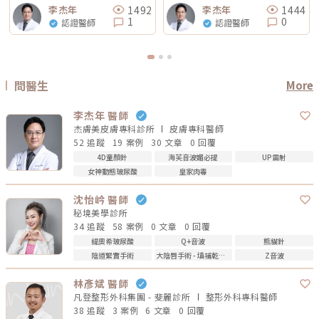
1492
1444
李杰年
李杰年
1
0
認證醫師
認證醫師
問醫生
More
李杰年 醫師
杰膚美皮膚專科診所
皮膚專科
醫師
52 追蹤
19 案例
30 文章
0 回覆
4D童顏針
海芙音波媚必提
UP雷射
女神動態玻尿酸
皇家肉毒
沈怡岒 醫師
秘境美學診所
34 追蹤
58 案例
0 文章
0 回覆
緹奧希玻尿酸
Q+音波
熊貓針
陰道緊實手術
大陰唇手術 - 填補乾扁皺摺
Z音波
林彥斌 醫師
凡登整形外科集團 - 斐麗診所
整形外科專科
醫師
38 追蹤
3 案例
6 文章
0 回覆