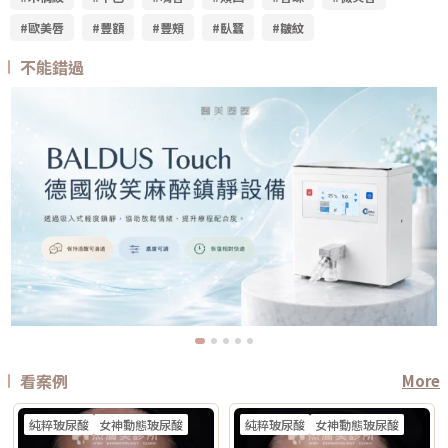
#歐美唇
#豐額
#豐頰
#臥蠶
#皺紋
不能錯過
看案例
More
純粹玻尿酸
女神動態玻尿酸
純粹玻尿酸
女神動態玻尿酸