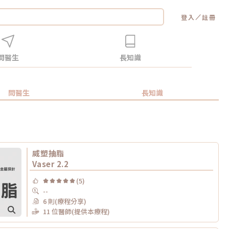
／
登入
註冊
問醫生
長知識
問醫生
長知識
威塑抽脂
Vaser 2.2
(5)
--
6 則(療程分享)
11 位醫師(提供本療程)