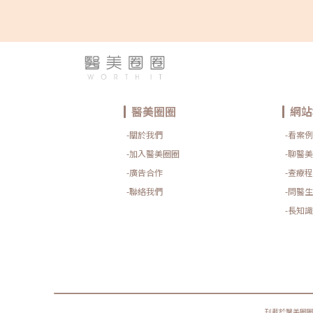
醫美圈圈
網站
-關於我們
-看案例
-加入醫美圈圈
-聊醫美
-廣告合作
-查療程
-聯絡我們
-問醫生
-長知識
刊載於醫美圈