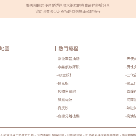
醫美圈圈的使命是透過廣大網友的真實療程經驗分享
協助消費者少走冤枉路並選擇正確的療程
地圖
熱門療程
-顯微套管抽脂
-天使
-水無痕玻尿酸
-男性
-4D童顏針
-二代
-倍克脂
-第三
-藍鑽魚骨線
-善纖
-鳳凰電波
-阿爾
-真皮秒
-熱磁
-皮瓣分離植髮
-魔滴
圈內的資訊僅用於教育目的。我們不提供醫療諮詢、診斷或建議。如果遇到任何的醫療問題，請與相關