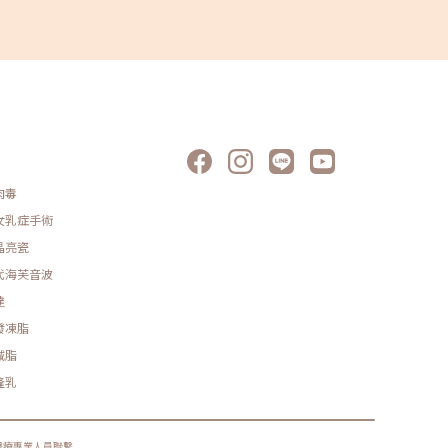
肉毒
女乳症手術
晶亮瓷
代海芙音波
達
發凍脂
減脂
隆乳
醫療專業人員聯繫