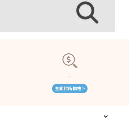
--
查詢診所價格 >