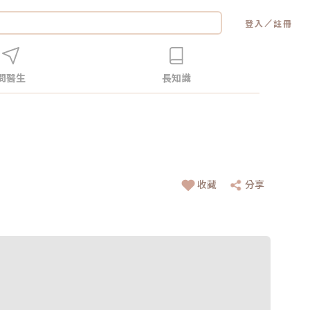
／
登入
註冊
問醫生
長知識
收藏
分享