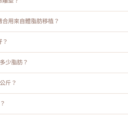
體態雕塑？
脂肪適合用來自體脂肪移植？
好？
抽出多少脂肪？
幾公斤？
胖？