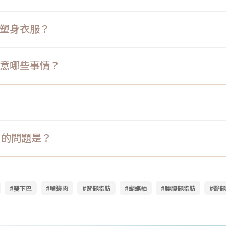
要穿塑身衣服？
要注意哪些事情？
術」的問題是？
#雙下巴
#嘴邊肉
#背部脂肪
#蝴蝶袖
#腰腹部脂肪
#臀