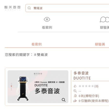
看案例
聊醫
看案例
聊醫美
您搜索的關鍵字：＃雙織波
多泰音波
DUOTITE
(0)
--
0 則(療程分享)
0 位醫師(提供本療程)