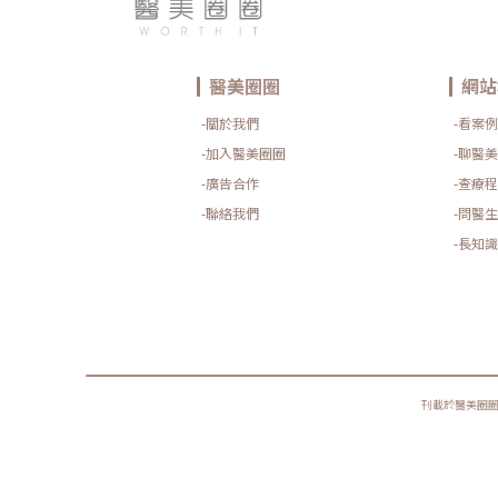
醫美圈圈
網站
-關於我們
-看案例
-加入醫美圈圈
-聊醫美
-廣告合作
-查療程
-聯絡我們
-問醫生
-長知識
刊載於醫美圈