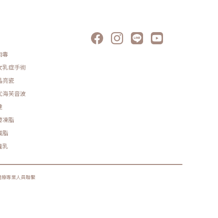
肉毒
女乳症手術
晶亮瓷
代海芙音波
達
發凍脂
減脂
隆乳
醫療專業人員聯繫