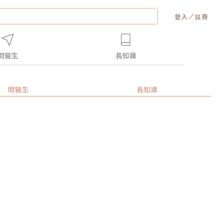
／
登入
註冊
問醫生
長知識
問醫生
長知識