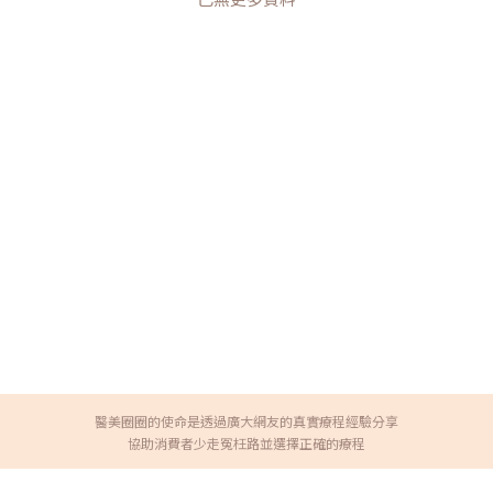
醫美圈圈的使命是透過廣大網友的真實療程經驗分享
協助消費者少走冤枉路並選擇正確的療程