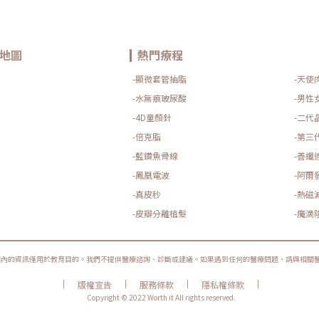
地圖
熱門療程
-顯微套管抽脂
-天使
-水無痕玻尿酸
-男性
-4D童顏針
-二代
-倍克脂
-第三
-藍鑽魚骨線
-善纖
-鳳凰電波
-阿爾
-真皮秒
-熱磁
-皮瓣分離植髮
-魔滴
圈內的資訊僅用於教育目的。我們不提供醫療諮詢、診斷或建議。如果遇到任何的醫療問題，請與相關
|
|
|
|
版權宣告
服務條款
隱私權條款
Copyright © 2022 Worth it All rights reserved.