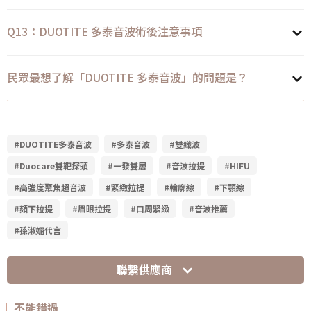
Q13：DUOTITE 多泰音波術後注意事項
民眾最想了解「DUOTITE 多泰音波」的問題是？
#DUOTITE多泰音波
#多泰音波
#雙織波
#Duocare雙靶探頭
#一發雙層
#音波拉提
#HIFU
#高強度聚焦超音波
#緊緻拉提
#輪廓線
#下顎線
#頦下拉提
#眉眼拉提
#口周緊緻
#音波推薦
#孫淑媚代言
聯繫供應商
不能錯過