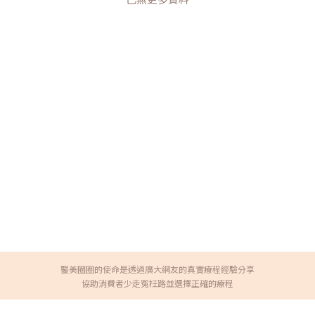
醫美圈圈的使命是透過廣大網友的真實療程經驗分享
協助消費者少走冤枉路並選擇正確的療程