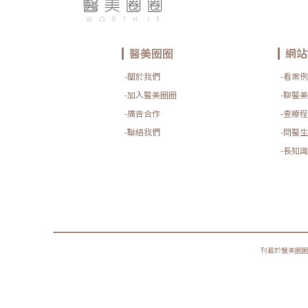
醫美圈圈
網站
-關於我們
-看案例
-加入醫美圈圈
-聊醫美
-廣告合作
-查療程
-聯絡我們
-問醫生
-長知識
刊載於醫美圈