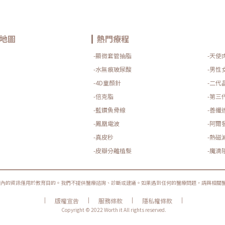
地圖
熱門療程
-顯微套管抽脂
-天使
-水無痕玻尿酸
-男性
-4D童顏針
-二代
-倍克脂
-第三
-藍鑽魚骨線
-善纖
-鳳凰電波
-阿爾
-真皮秒
-熱磁
-皮瓣分離植髮
-魔滴
圈內的資訊僅用於教育目的。我們不提供醫療諮詢、診斷或建議。如果遇到任何的醫療問題，請與相關
|
|
|
|
版權宣告
服務條款
隱私權條款
Copyright © 2022 Worth it All rights reserved.