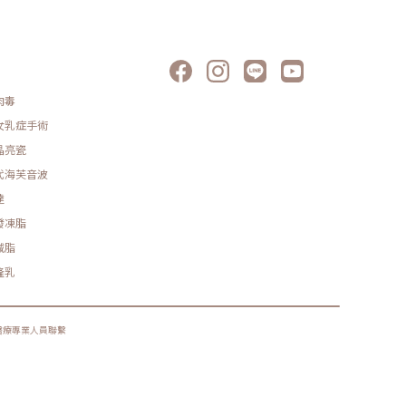
肉毒
女乳症手術
晶亮瓷
代海芙音波
達
發凍脂
減脂
隆乳
醫療專業人員聯繫