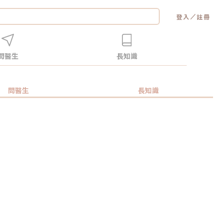
／
登入
註冊
問醫生
長知識
問醫生
長知識