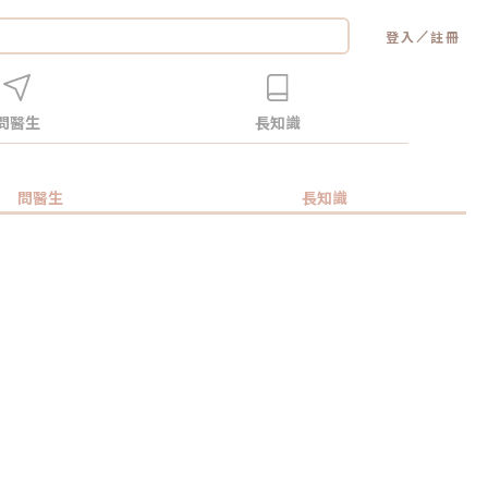
／
登入
註冊
問醫生
長知識
問醫生
長知識