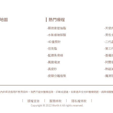
地圖
熱門療程
-顯微套管抽脂
-天使
-水無痕玻尿酸
-男性
-4D童顏針
-二代
-倍克脂
-第三
-藍鑽魚骨線
-善纖
-鳳凰電波
-阿爾
-真皮秒
-熱磁
-皮瓣分離植髮
-魔滴
圈內的資訊僅用於教育目的。我們不提供醫療諮詢、診斷或建議。如果遇到任何的醫療問題，請與相關
|
|
|
|
版權宣告
服務條款
隱私權條款
Copyright © 2022 Worth it All rights reserved.