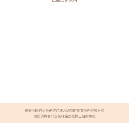
醫美圈圈的使命是透過廣大網友的真實療程經驗分享
協助消費者少走冤枉路並選擇正確的療程