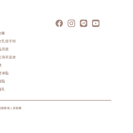
肉毒
女乳症手術
晶亮瓷
代海芙音波
達
發凍脂
減脂
隆乳
醫療專業人員聯繫