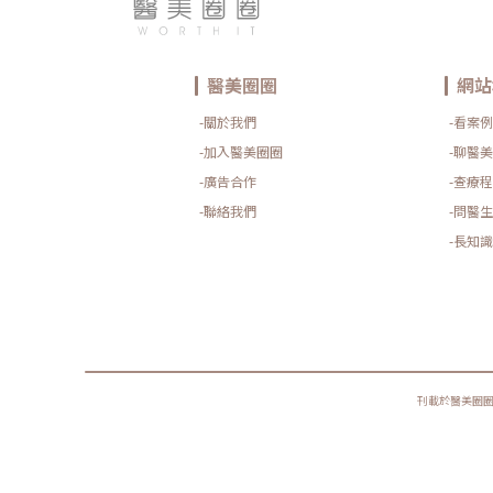
醫美圈圈
網站
-關於我們
-看案例
-加入醫美圈圈
-聊醫美
-廣告合作
-查療程
-聯絡我們
-問醫生
-長知識
刊載於醫美圈