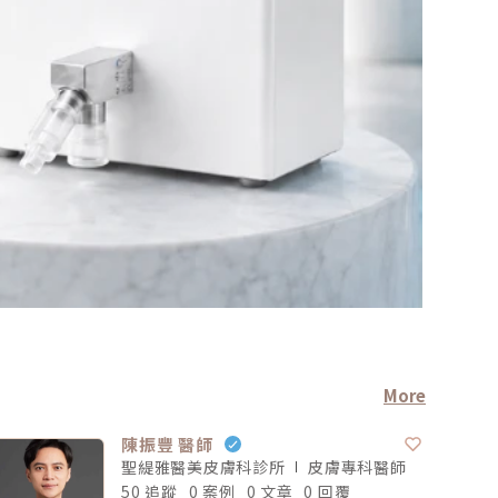
More
陳振豐 醫師
聖緹雅醫美皮膚科診所
皮膚專科
醫師
50 追蹤
0 案例
0 文章
0 回覆