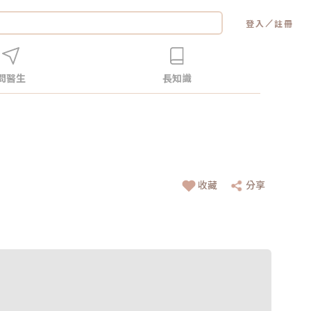
／
登入
註冊
問醫生
長知識
收藏
分享