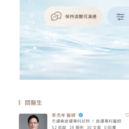
問醫生
李杰年 醫師
杰膚美皮膚專科診所
皮膚專科
醫師
52 追蹤
19 案例
30 文章
0 回覆