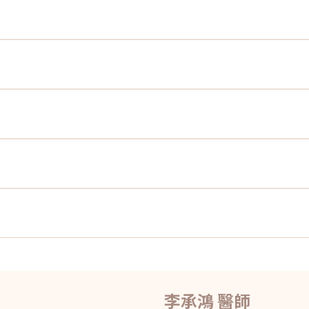
李承鴻 醫師