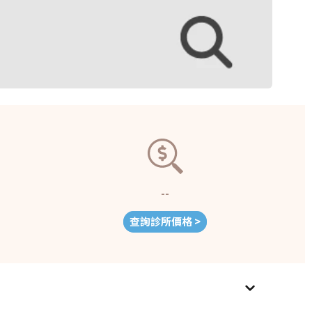
--
查詢診所價格 >