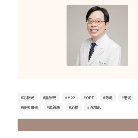
#彩衝光
#脈衝光
#M22
#OPT
#除毛
#暗沉
#靜脈曲張
#血管絲
#酒糟
#酒糟肌