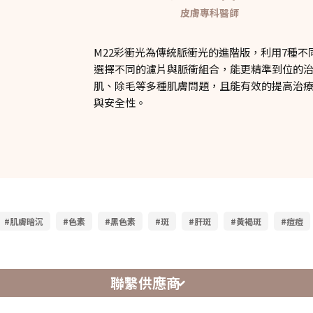
皮膚專科醫師
M22彩衝光為傳統脈衝光的進階版，利用7種
選擇不同的濾片與脈衝組合，能更精準到位的
肌、除毛等多種肌膚問題，且能有效的提高治
與安全性。
#肌膚暗沉
#色素
#黑色素
#斑
#肝斑
#黃褐斑
#痘痘
聯繫供應商