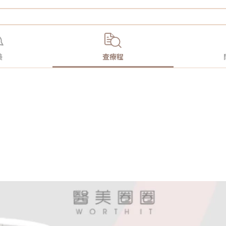
美
查療程