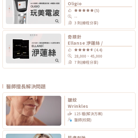
Oligio
(5)
--
3 則(療程分享)
奇蹟針
Ellanse 洢蓮絲 /
(4.4)
28,000 ~ 45,000
7 則(療程分享)
醫師擅長解決問題
皺紋
Wrinkles
125 種(解決方案)
醫師(校閱)
肌膚鬆弛