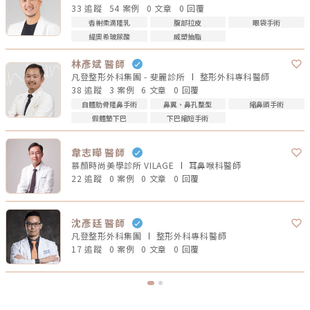
33 追蹤
54 案例
0 文章
0 回覆
香榭柔滴隆乳
腹部拉皮
眼袋手術
緹奧希玻尿酸
威塑抽脂
林彥斌 醫師
凡登整形外科集團 - 斐麗診所
整形外科專科
醫師
38 追蹤
3 案例
6 文章
0 回覆
自體肋骨隆鼻手術
鼻翼、鼻孔整型
縮鼻頭手術
假體墊下巴
下巴縮短手術
韋志曄 醫師
慕顏時尚美學診所 VILAGE
耳鼻喉科
醫師
22 追蹤
0 案例
0 文章
0 回覆
沈彥廷 醫師
凡登整形外科集團
整形外科專科
醫師
17 追蹤
0 案例
0 文章
0 回覆