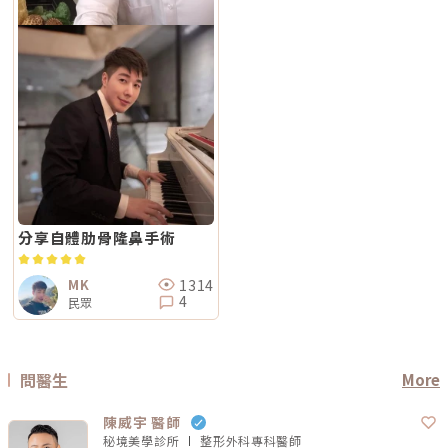
分享自體肋骨隆鼻手術
1314
MK
4
民眾
問醫生
More
陳威宇 醫師
秘境美學診所
整形外科專科
醫師