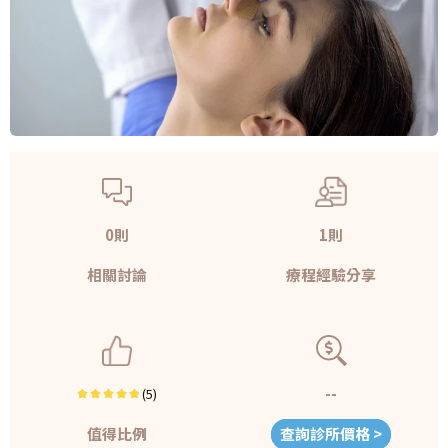
0則
1則
相關討論
療程經驗分享
--
(5)
值得比例
查詢診所價格 >