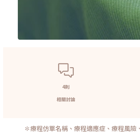
4則
相關討論
✽療程仿單名稱、療程適應症、療程風險、