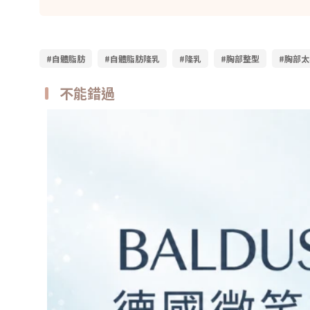
#自體脂肪
#自體脂肪隆乳
#隆乳
#胸部整型
#胸部太
不能錯過