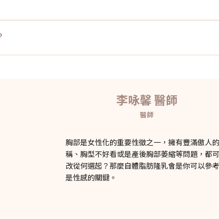
？
李咏馨 醫師
醫師
胸部是女性化的重要性徵之一，擁有豐滿傲人
稱、胸型不好看或是產後胸部萎縮等問題，都
改從何選起？那麼自體脂肪隆乳會是你可以參
是性感的關鍵。