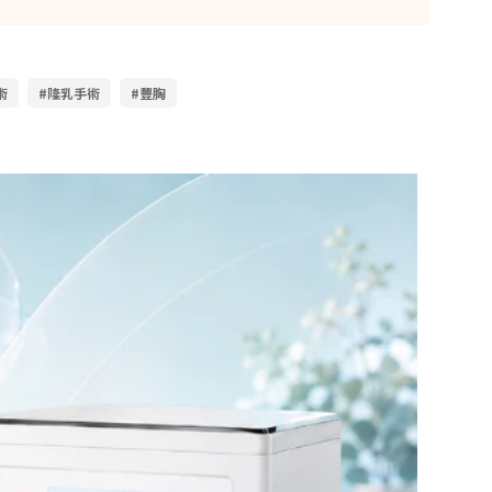
術
#隆乳手術
#豐胸