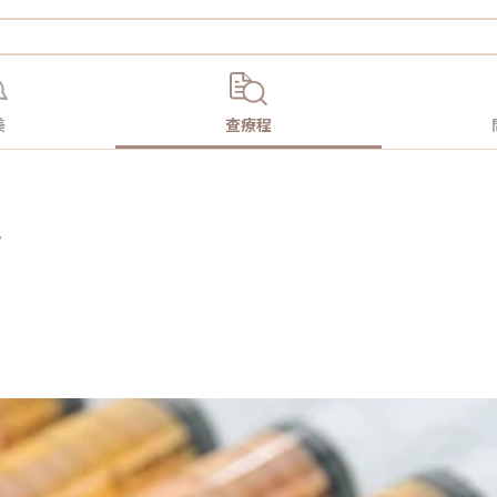
美
查療程
事