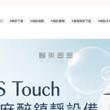
小
#胸部下垂
#抽脂補胸
#抽脂豐胸
#產後胸部下垂
#抽脂手