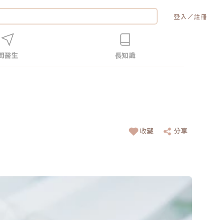
／
登入
註冊
問醫生
長知識
收藏
分享